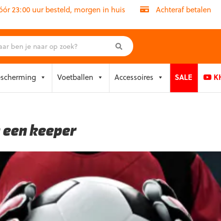
r 23:00 uur besteld, morgen in huis
Achteraf betalen
escherming
Voetballen
Accessoires
SALE
KH
 een keeper