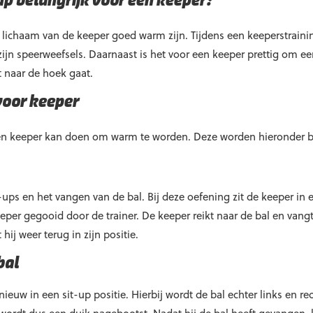
p belangrijk voor een keeper?
chaam van de keeper goed warm zijn. Tijdens een keeperstraining
ijn speerweefsels. Daarnaast is het voor een keeper prettig om eers
t naar de hoek gaat.
oor keeper
 een keeper kan doen om warm te worden. Deze worden hieronder 
-ups en het vangen van de bal. Bij deze oefening zit de keeper in 
eper gegooid door de trainer. De keeper reikt naar de bal en vang
hij weer terug in zijn positie.
bal
ieuw in een sit-up positie. Hierbij wordt de bal echter links en r