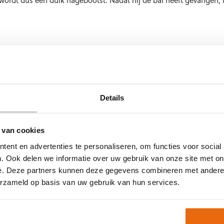
 wordt dus een duik nagebootst. Nadat hij de bal heeft gevangen, l
en staande positie. De bal wordt zachtjes gegooid naar de keeper 
groot. De bal wordt op verschillende plaatsen rond de borst van 
ntal keren wordt de bal nog verder van het lichaam gegooid. Ook
gd.
Details
 van cookies
en geoefend. Laat de speler een bal voorgeven vanuit een verre po
ent en advertenties te personaliseren, om functies voor social
e vangen. Daarnaast kan er ook een voorzet worden gegeven op een
. Ook delen we informatie over uw gebruik van onze site met on
e keeper echte situaties oefenen.
e. Deze partners kunnen deze gegevens combineren met andere i
erzameld op basis van uw gebruik van hun services.
en door