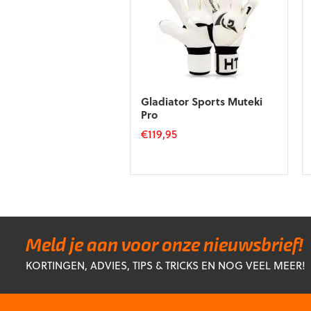
Gladiator Sports Muteki
Pro
€
119,95
Dit
product
heeft
meerdere
variaties.
Deze
optie
Meld je aan voor onze nieuwsbrief!
kan
KORTINGEN, ADVIES, TIPS & TRICKS EN NOG VEEL MEER!
gekozen
worden
op