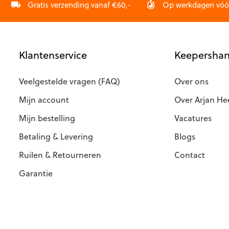
de
Gratis verzending vanaf €60,-
Op werkdagen vóór 
productpagina
Klantenservice
Keepershan
Veelgestelde vragen (FAQ)
Over ons
Mijn account
Over Arjan He
Mijn bestelling
Vacatures
Betaling & Levering
Blogs
Ruilen & Retourneren
Contact
Garantie