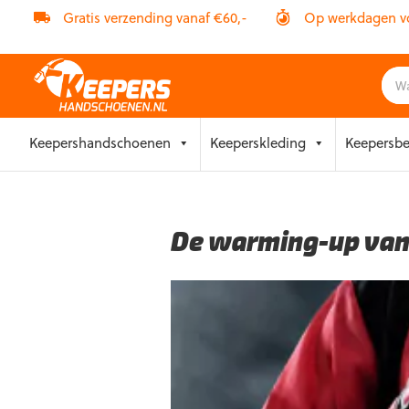
Gratis verzending vanaf €60,-
Op werkdagen vóó
Skip
Keepershandschoenen
Keeperskleding
Keepersb
to
content
De warming-up van