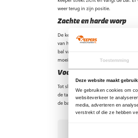
keeper strekt zicht en vangt de bal. Er
weer terug in zijn positie.
Zachte en harde worp
De keeper staat bij deze oefening in e
van het lichaam wordt geleidelijk ver
bal vangen en teruggooien. Na een aa
moeilijkheidsgraad wordt dus verhoo
Toestemming
Voorzetten en afronding
Deze website maakt gebruik
Tot slot kunnen er nog voorzetten word
We gebruiken cookies om cont
de taak aan de keeper om de ballen t
websiteverkeer te analyseren
de bal probeert af te werken. Zo kan d
media, adverteren en analys
verstrekt of die ze hebben v
Geschrev