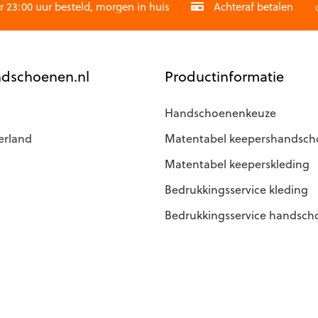
op
23:00 uur besteld, morgen in huis
Achteraf betalen
de
productpagina
dschoenen.nl
Productinformatie
Handschoenenkeuze
erland
Matentabel keepershandsc
Matentabel keeperskleding
Bedrukkingsservice kleding
Bedrukkingsservice handsc