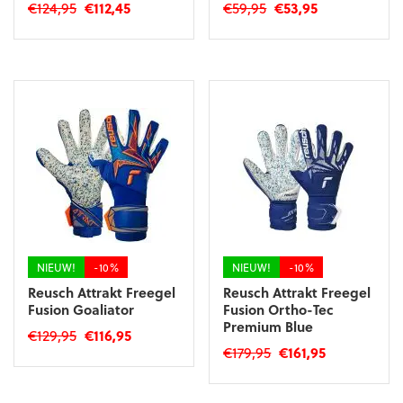
Oorspronkelijke
Huidige
Oorspronkelijke
Huidige
€
124,95
€
112,45
€
59,95
€
53,95
prijs
prijs
prijs
prijs
Dit
Dit
was:
is:
was:
is:
product
product
€124,95.
€112,45.
€59,95.
€53,95.
heeft
heeft
meerdere
meerdere
variaties.
variaties.
Deze
Deze
optie
optie
kan
kan
gekozen
gekozen
worden
worden
op
op
de
de
productpagina
productpagina
NIEUW!
-10%
NIEUW!
-10%
Reusch Attrakt Freegel
Reusch Attrakt Freegel
Fusion Goaliator
Fusion Ortho-Tec
Premium Blue
Oorspronkelijke
Huidige
€
129,95
€
116,95
Oorspronkelijke
Huidige
€
179,95
€
161,95
prijs
prijs
Dit
prijs
prijs
was:
is:
Dit
product
was:
is:
€129,95.
€116,95.
product
heeft