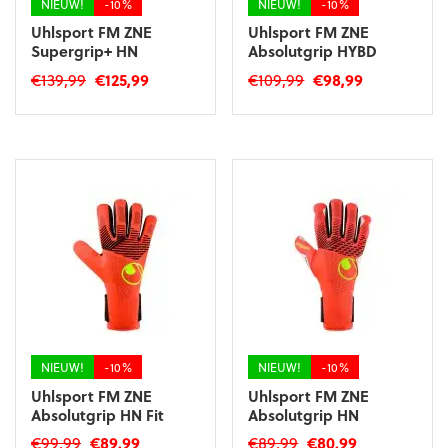
NIEUW!
-10%
NIEUW!
-10%
Uhlsport FM ZNE
Uhlsport FM ZNE
Supergrip+ HN
Absolutgrip HYBD
Oorspronkelijke
Huidige
Oorspronkelijke
Huidige
€
139,99
€
125,99
€
109,99
€
98,99
prijs
prijs
prijs
prijs
Dit
Dit
was:
is:
was:
is:
product
product
€139,99.
€125,99.
€109,99.
€98,99.
heeft
heeft
meerdere
meerdere
variaties.
variaties.
Deze
Deze
optie
optie
kan
kan
gekozen
gekozen
worden
worden
op
op
de
de
productpagina
productpagina
NIEUW!
-10%
NIEUW!
-10%
Uhlsport FM ZNE
Uhlsport FM ZNE
Absolutgrip HN Fit
Absolutgrip HN
Oorspronkelijke
Huidige
Oorspronkelijke
Huidige
€
99,99
€
89,99
€
89,99
€
80,99