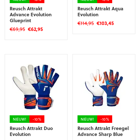
Reusch Attrakt
Reusch Attrakt Aqua
Advance Evolution
Evolution
Glueprint
Oorspronkelijke
Huidige
€
114,95
€
103,45
Oorspronkelijke
Huidige
€
69,95
€
62,95
prijs
prijs
Dit
prijs
prijs
was:
is:
Dit
product
was:
is:
€114,95.
€103,45.
product
heeft
€69,95.
€62,95.
heeft
meerdere
meerdere
variaties.
variaties.
Deze
Deze
optie
optie
kan
kan
gekozen
gekozen
worden
worden
op
op
de
de
productpagina
productpagina
NIEUW!
-10%
NIEUW!
-10%
Reusch Attrakt Duo
Reusch Attrakt Freegel
Evolution
Advance Sharp Blue