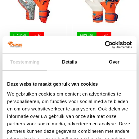
kan
kan
gekozen
gekozen
worden
worden
op
op
de
de
productpagina
productpagina
NIEUW!
-10%
NIEUW!
-10%
Reusch Attrakt Freegel
Reusch Attrakt Duo
Fusion
Evolution
Oorspronkelijke
Huidige
Oorspronkelijke
Huidige
€
139,99
€
125,99
€
124,99
€
112,49
Toestemming
Details
Over
prijs
prijs
prijs
prijs
Dit
Dit
was:
is:
was:
is:
product
product
€139,99.
€125,99.
€124,99.
€112,49.
heeft
heeft
Deze website maakt gebruik van cookies
meerdere
meerdere
variaties.
variaties.
We gebruiken cookies om content en advertenties te
Deze
Deze
personaliseren, om functies voor social media te bieden
optie
optie
en om ons websiteverkeer te analyseren. Ook delen we
kan
kan
informatie over uw gebruik van onze site met onze
gekozen
gekozen
partners voor social media, adverteren en analyse. Deze
worden
worden
partners kunnen deze gegevens combineren met andere
op
op
informatie die u aan ze heeft verstrekt of die ze hebben