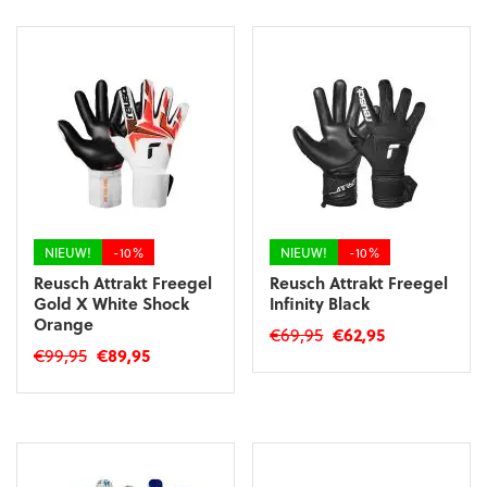
€179,95.
€161,95.
heeft
meerdere
meerdere
variaties.
variaties.
Deze
Deze
optie
optie
kan
kan
gekozen
gekozen
worden
worden
op
op
de
de
productpagina
productpagina
NIEUW!
-10%
NIEUW!
-10%
Reusch Attrakt Freegel
Reusch Attrakt Freegel
Gold X White Shock
Infinity Black
Orange
Oorspronkelijke
Huidige
€
69,95
€
62,95
Oorspronkelijke
Huidige
€
99,95
€
89,95
prijs
prijs
Dit
prijs
prijs
was:
is:
Dit
product
was:
is:
€69,95.
€62,95.
product
heeft
€99,95.
€89,95.
heeft
meerdere
meerdere
variaties.
variaties.
Deze