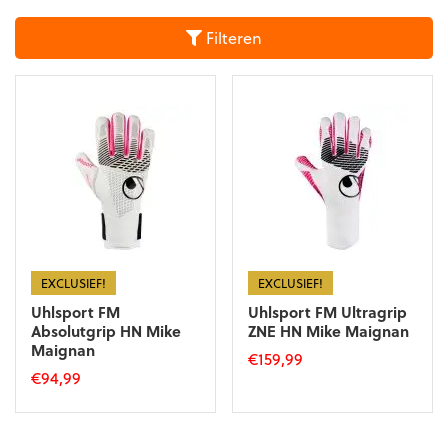
Filteren
EXCLUSIEF!
EXCLUSIEF!
Uhlsport FM
Uhlsport FM Ultragrip
Absolutgrip HN Mike
ZNE HN Mike Maignan
Maignan
€
159,99
€
94,99
Dit
Dit
product
product
heeft