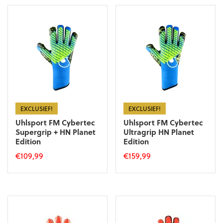
heeft
meerdere
meerdere
variaties.
variaties.
Deze
Deze
optie
optie
kan
kan
gekozen
gekozen
worden
worden
op
op
de
de
productpagina
productpagina
EXCLUSIEF!
EXCLUSIEF!
Uhlsport FM Cybertec
Uhlsport FM Cybertec
Supergrip + HN Planet
Ultragrip HN Planet
Edition
Edition
€
109,99
€
159,99
Dit
Dit
product
product
heeft
heeft
meerdere
meerdere
variaties.
variaties.
Deze
Deze