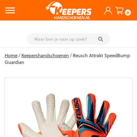
0
Skip
Home
/
Keepershandschoenen
/ Reusch Attrakt SpeedBump
to
Guardian
content