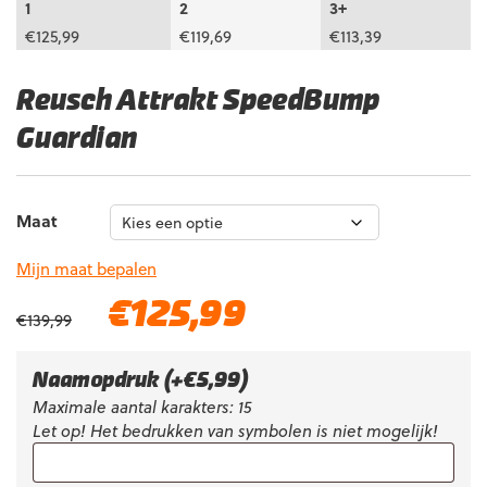
1
2
3+
€
125,99
€
119,69
€
113,39
Reusch Attrakt SpeedBump
Guardian
Maat
Mijn maat bepalen
Oorspronkelijke
Huidige
€
125,99
€
139,99
prijs
prijs
was:
is:
€139,99.
€125,99.
Naamopdruk
(+
€
5,99
)
Maximale aantal karakters: 15
Let op! Het bedrukken van symbolen is niet mogelijk!