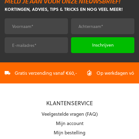
MELD JE AAN VOOR ONZE NIEUWSBRIEF!
Deze
Deze
KORTINGEN, ADVIES, TIPS & TRICKS EN NOG VEEL MEER!
optie
optie
kan
kan
gekozen
gekozen
Voornaam
Achternaam
*
*
worden
worden
op
op
de
de
E-
CAPTCHA
productpagina
productpagina
mailadres
*
Gratis verzending vanaf €60,-
Op werkdagen vóór 2
KLANTENSERVICE
Veelgestelde vragen (FAQ)
Mijn account
Mijn bestelling