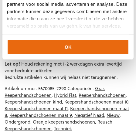
partners voor social media, adverteren en analyse. Deze
Techniek (palm)
Hyla Reverse
partners kunnen deze gegevens combineren met andere
Kleur
Blauw
,
Oranje
,
Wit
informatie die u aan ze heeft verstrekt of die ze hebben
verzameld op basis van uw gebruik van hun services.
Merk
Reusch
Artikelnummers
OK
EAN code
Eigenschappen
Let op!
Houd rekening met 1-2 werkdagen extra levertijd
4060485646069
Maat: 7 1/2
voor bedrukte artikelen.
Bedrukte artikelen kunnen wij helaas niet terugnemen.
4060485646076
Maat: 8
4060485646083
Maat: 8 1/2
Artikelnummer:
5670085-2290
Categorieën:
Gras
4060485646090
Maat: 9
Keepershandschoenen
,
Hybrid Flat
,
Keepershandschoenen
,
Keepershandschoenen kind
,
Keepershandschoenen maat 10
,
4060485646106
Maat: 9 1/2
Keepershandschoenen maat 11
,
Keepershandschoenen maat
4060485646113
Maat: 10
8
,
Keepershandschoenen maat 9
,
Negatief Naad
,
Nieuw
,
4060485646120
Maat: 10 1/2
Ondergrond
,
Oranje keepershandschoenen
,
Reusch
4060485646137
Maat: 11
Keepershandschoenen
,
Techniek