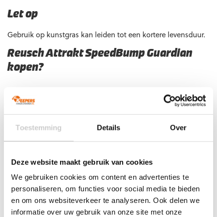
Let op
Gebruik op kunstgras kan leiden tot een kortere levensduur.
Reusch Attrakt SpeedBump Guardian
kopen?
Ben jij op zoek naar keepershandschoenen met maximale
grip, innovatieve SpeedBump-technologie en een
nauwsluitende pasvorm? Dan is de Reusch Attrakt
SpeedBump Guardian de ideale keuze. Vóór 23:00 uur
Toestemming
Details
Over
besteld, morgen in huis. Heb je vragen? Neem gerust contact
met ons op, we helpen je graag verder!
Extra informatie
Deze website maakt gebruik van cookies
We gebruiken cookies om content en advertenties te
Maat
7 1/2, 8, 8 1/2, 9, 9 1/2, 10, 10 1/2, 11
personaliseren, om functies voor social media te bieden
en om ons websiteverkeer te analyseren. Ook delen we
Ondergrond
Gras
informatie over uw gebruik van onze site met onze
Doelgroep
Junior
,
Senior