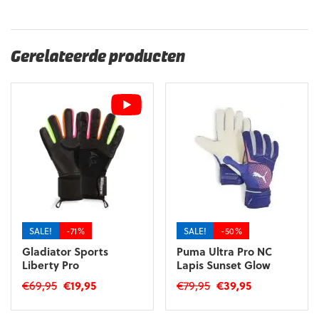
Gerelateerde producten
SALE!
-71%
SALE!
-50%
Gladiator Sports
Puma Ultra Pro NC
Liberty Pro
Lapis Sunset Glow
Oorspronkelijke
Huidige
Oorspronkelijke
Huidige
€
69,95
€
19,95
€
79,95
€
39,95
prijs
prijs
prijs
prijs
Dit
Dit
was:
is:
was:
is: