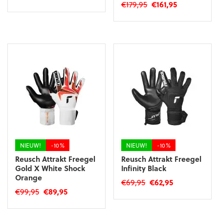
Oorspronkelijke
Huidige
€
179,95
€
161,95
prijs
prijs
Dit
prijs
prijs
was:
is:
Dit
product
was:
is:
€129,95.
€116,95.
product
heeft
€179,95.
€161,95.
heeft
meerdere
meerdere
variaties.
variaties.
Deze
Deze
optie
optie
kan
kan
gekozen
gekozen
worden
worden
op
op
de
de
productpagina
productpagina
NIEUW!
-10%
NIEUW!
-10%
Reusch Attrakt Freegel
Reusch Attrakt Freegel
Gold X White Shock
Infinity Black
Orange
Oorspronkelijke
Huidige
€
69,95
€
62,95
Oorspronkelijke
Huidige
€
99,95
€
89,95
prijs
prijs
Dit
prijs
prijs
was:
is:
Dit
product
was:
is:
€69,95.
€62,95.
product
heeft