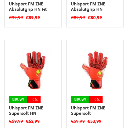
Uhlsport FM ZNE
Uhlsport FM ZNE
Absolutgrip HN Fit
Absolutgrip HN
Oorspronkelijke
Huidige
Oorspronkelijke
Huidige
€
99,99
€
89,99
€
89,99
€
80,99
prijs
prijs
prijs
prijs
Dit
Dit
was:
is:
was:
is:
product
product
€99,99.
€89,99.
€89,99.
€80,99.
heeft
heeft
meerdere
meerdere
variaties.
variaties.
Deze
Deze
optie
optie
kan
kan
gekozen
gekozen
worden
worden
op
op
de
de
productpagina
productpagina
NIEUW!
-10%
NIEUW!
-10%
Uhlsport FM ZNE
Uhlsport FM ZNE
Supersoft HN
Supersoft
Oorspronkelijke
Huidige
Oorspronkelijke
Huidige
€
69,99
€
62,99
€
59,99
€
53,99
prijs
prijs
prijs
prijs