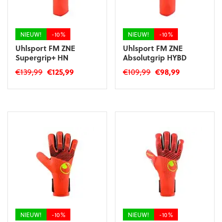
op
de
de
productpagina
productpagina
NIEUW!
-10%
NIEUW!
-10%
Uhlsport FM ZNE
Uhlsport FM ZNE
Supergrip+ HN
Absolutgrip HYBD
Oorspronkelijke
Huidige
Oorspronkelijke
Huidige
€
139,99
€
125,99
€
109,99
€
98,99
prijs
prijs
prijs
prijs
Dit
Dit
was:
is:
was:
is:
product
product
€139,99.
€125,99.
€109,99.
€98,99.
heeft
heeft
meerdere
meerdere
variaties.
variaties.
Deze
Deze
optie
optie
kan
kan
gekozen
gekozen
worden
worden
op
op
de
de
productpagina
productpagina
NIEUW!
-10%
NIEUW!
-10%