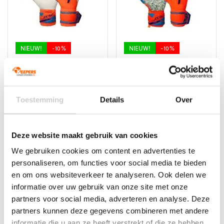
gekozen
gekozen
worden
worden
op
op
de
de
productpagina
productpagina
NIEUW!
-10%
NIEUW!
-10%
Reusch Attrakt Gold X
Reusch Attrakt Fusion
Evolution
NC
Oorspronkelijke
Huidige
Oorspronkelijke
Huidige
€
109,99
€
98,99
€
99,99
€
89,99
prijs
prijs
prijs
prijs
Dit
Dit
Toestemming
Details
Over
was:
is:
was:
is:
product
product
€109,99.
€98,99.
€99,99.
€89,99.
heeft
heeft
meerdere
meerdere
Deze website maakt gebruik van cookies
variaties.
variaties.
We gebruiken cookies om content en advertenties te
Deze
Deze
optie
optie
personaliseren, om functies voor social media te bieden
kan
kan
en om ons websiteverkeer te analyseren. Ook delen we
gekozen
gekozen
informatie over uw gebruik van onze site met onze
worden
worden
partners voor social media, adverteren en analyse. Deze
op
op
partners kunnen deze gegevens combineren met andere
de
de
informatie die u aan ze heeft verstrekt of die ze hebben