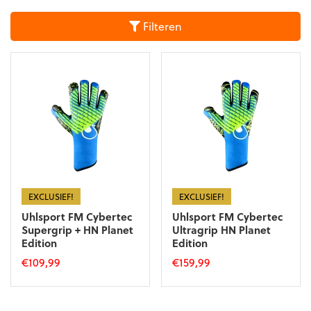
Filteren
EXCLUSIEF!
EXCLUSIEF!
Uhlsport FM Cybertec
Uhlsport FM Cybertec
Supergrip + HN Planet
Ultragrip HN Planet
Edition
Edition
€
109,99
€
159,99
Dit
Dit
product
product