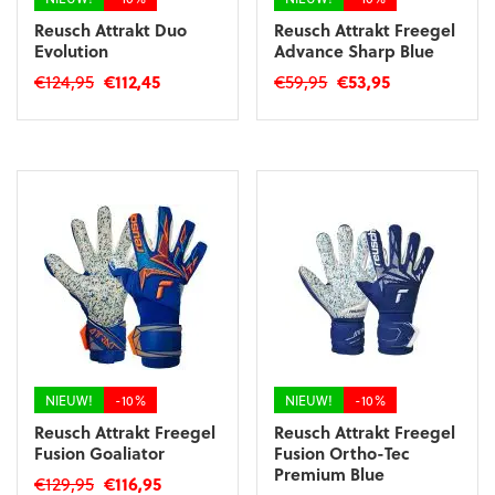
Reusch Attrakt Duo
Reusch Attrakt Freegel
Evolution
Advance Sharp Blue
Oorspronkelijke
Huidige
Oorspronkelijke
Huidige
€
124,95
€
112,45
€
59,95
€
53,95
prijs
prijs
prijs
prijs
Dit
Dit
was:
is:
was:
is:
product
product
€124,95.
€112,45.
€59,95.
€53,95.
heeft
heeft
meerdere
meerdere
variaties.
variaties.
Deze
Deze
optie
optie
kan
kan
gekozen
gekozen
worden
worden
op
op
de
de
productpagina
productpagina
NIEUW!
-10%
NIEUW!
-10%
Reusch Attrakt Freegel
Reusch Attrakt Freegel
Fusion Goaliator
Fusion Ortho-Tec
Premium Blue
Oorspronkelijke
Huidige
€
129,95
€
116,95