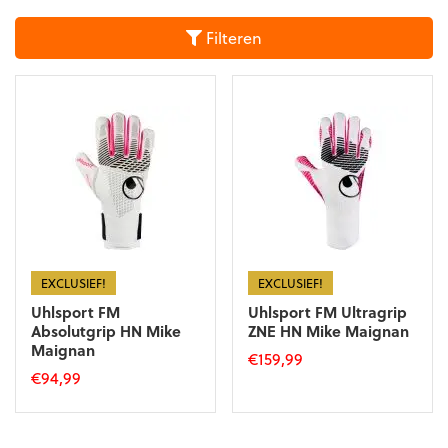
Filteren
EXCLUSIEF!
EXCLUSIEF!
Uhlsport FM
Uhlsport FM Ultragrip
Absolutgrip HN Mike
ZNE HN Mike Maignan
Maignan
€
159,99
€
94,99
Dit
Dit
product
product
heeft