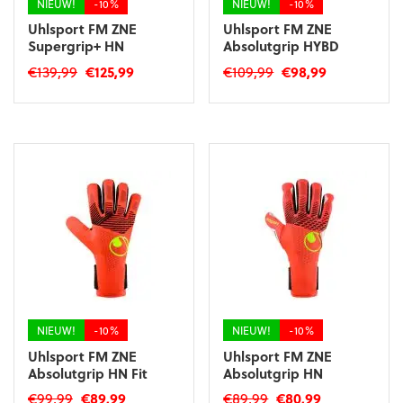
NIEUW!
-10%
NIEUW!
-10%
Uhlsport FM ZNE
Uhlsport FM ZNE
Supergrip+ HN
Absolutgrip HYBD
Oorspronkelijke
Huidige
Oorspronkelijke
Huidige
€
139,99
€
125,99
€
109,99
€
98,99
prijs
prijs
prijs
prijs
Dit
Dit
was:
is:
was:
is:
product
product
€139,99.
€125,99.
€109,99.
€98,99.
heeft
heeft
meerdere
meerdere
variaties.
variaties.
Deze
Deze
optie
optie
kan
kan
gekozen
gekozen
worden
worden
op
op
de
de
productpagina
productpagina
NIEUW!
-10%
NIEUW!
-10%
Uhlsport FM ZNE
Uhlsport FM ZNE
Absolutgrip HN Fit
Absolutgrip HN
Oorspronkelijke
Huidige
Oorspronkelijke
Huidige
€
99,99
€
89,99
€
89,99
€
80,99