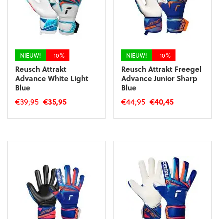
kan
gekozen
gekozen
worden
worden
op
op
de
de
productpagina
productpagina
NIEUW!
-10%
NIEUW!
-10%
Reusch Attrakt
Reusch Attrakt Freegel
Advance White Light
Advance Junior Sharp
Blue
Blue
Oorspronkelijke
Huidige
Oorspronkelijke
Huidige
€
39,95
€
35,95
€
44,95
€
40,45
prijs
prijs
prijs
prijs
Dit
Dit
was:
is:
was:
is:
product
product
€39,95.
€35,95.
€44,95.
€40,45.
heeft
heeft
meerdere
meerdere
variaties.
variaties.
Deze
Deze
optie
optie
kan
kan
gekozen
gekozen
worden
worden
op
op