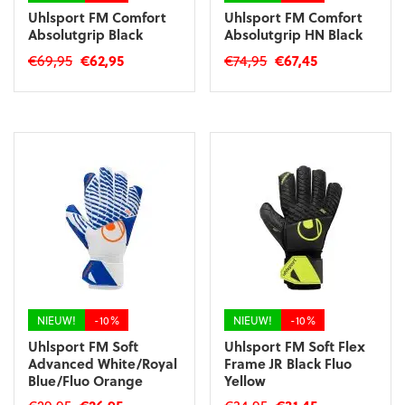
Uhlsport FM Comfort
Uhlsport FM Comfort
Absolutgrip Black
Absolutgrip HN Black
Oorspronkelijke
Huidige
Oorspronkelijke
Huidige
€
69,95
€
62,95
€
74,95
€
67,45
prijs
prijs
prijs
prijs
Dit
Dit
was:
is:
was:
is:
product
product
€69,95.
€62,95.
€74,95.
€67,45.
heeft
heeft
meerdere
meerdere
variaties.
variaties.
Deze
Deze
optie
optie
kan
kan
gekozen
gekozen
worden
worden
op
op
de
de
productpagina
productpagina
NIEUW!
-10%
NIEUW!
-10%
Uhlsport FM Soft
Uhlsport FM Soft Flex
Advanced White/Royal
Frame JR Black Fluo
Blue/Fluo Orange
Yellow
Oorspronkelijke
Huidige
Oorspronkelijke
Huidige