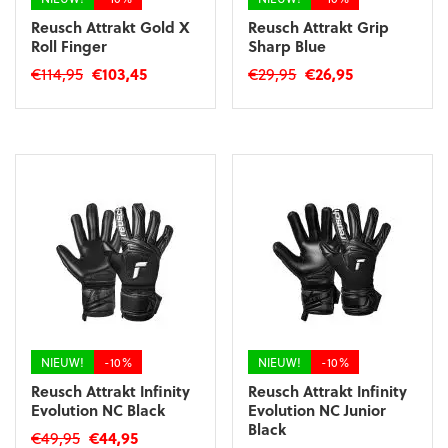
Reusch Attrakt Gold X
Reusch Attrakt Grip
Roll Finger
Sharp Blue
Oorspronkelijke
Huidige
Oorspronkelijke
Huidige
€
114,95
€
103,45
€
29,95
€
26,95
prijs
prijs
prijs
prijs
Dit
Dit
was:
is:
was:
is:
product
product
€114,95.
€103,45.
€29,95.
€26,95.
heeft
heeft
meerdere
meerdere
variaties.
variaties.
Deze
Deze
optie
optie
kan
kan
gekozen
gekozen
worden
worden
op
op
de
de
productpagina
productpagina
NIEUW!
-10%
NIEUW!
-10%
Reusch Attrakt Infinity
Reusch Attrakt Infinity
Evolution NC Black
Evolution NC Junior
Black
Oorspronkelijke
Huidige
€
49,95
€
44,95