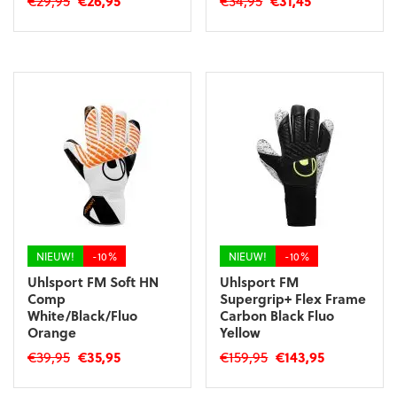
€
29,95
€
26,95
€
34,95
€
31,45
prijs
prijs
prijs
prijs
Dit
Dit
was:
is:
was:
is:
product
product
€29,95.
€26,95.
€34,95.
€31,45.
heeft
heeft
meerdere
meerdere
variaties.
variaties.
Deze
Deze
optie
optie
kan
kan
gekozen
gekozen
worden
worden
op
op
de
de
productpagina
productpagina
NIEUW!
-10%
NIEUW!
-10%
Uhlsport FM Soft HN
Uhlsport FM
Comp
Supergrip+ Flex Frame
White/Black/Fluo
Carbon Black Fluo
Orange
Yellow
Oorspronkelijke
Huidige
Oorspronkelijke
Huidige
€
39,95
€
35,95
€
159,95
€
143,95
prijs
prijs
prijs
prijs
Dit
Dit
was:
is:
was:
is: