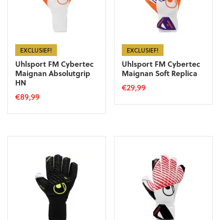
gekozen
worden
worden
op
op
de
de
productpagina
productpagina
EXCLUSIEF!
EXCLUSIEF!
Uhlsport FM Cybertec
Uhlsport FM Cybertec
Maignan Absolutgrip
Maignan Soft Replica
HN
€
29,99
€
89,99
Dit
Dit
product
product
heeft
heeft
meerdere
meerdere
variaties.
variaties.
Deze
Deze
optie
optie
kan
kan
gekozen
gekozen
worden
worden
op
op
de