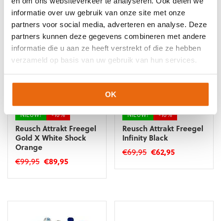
en om ons websiteverkeer te analyseren. Ook delen we
€179,95.
€161,95.
heeft
meerdere
informatie over uw gebruik van onze site met onze
meerdere
variaties.
partners voor social media, adverteren en analyse. Deze
variaties.
Deze
partners kunnen deze gegevens combineren met andere
Deze
optie
optie
informatie die u aan ze heeft verstrekt of die ze hebben
kan
kan
gekozen
verzameld op basis van uw gebruik van hun services.
gekozen
worden
worden
op
op
de
OK
de
productpagina
productpagina
NIEUW!
-10%
NIEUW!
-10%
Reusch Attrakt Freegel
Reusch Attrakt Freegel
Gold X White Shock
Infinity Black
Orange
Oorspronkelijke
Huidige
€
69,95
€
62,95
Oorspronkelijke
Huidige
€
99,95
€
89,95
prijs
prijs
Dit
prijs
prijs
was:
is:
Dit
product
was:
is:
€69,95.
€62,95.
product
heeft
€99,95.
€89,95.
heeft
meerdere
meerdere
variaties.
variaties.
Deze