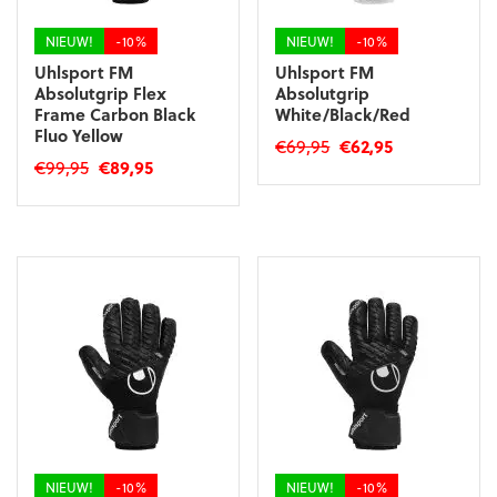
de
productpagina
productpagina
NIEUW!
-10%
NIEUW!
-10%
Uhlsport FM
Uhlsport FM
Absolutgrip Flex
Absolutgrip
Frame Carbon Black
White/Black/Red
Fluo Yellow
Oorspronkelijke
Huidige
€
69,95
€
62,95
Oorspronkelijke
Huidige
€
99,95
€
89,95
prijs
prijs
Dit
prijs
prijs
was:
is:
Dit
product
was:
is:
€69,95.
€62,95.
product
heeft
€99,95.
€89,95.
heeft
meerdere
meerdere
variaties.
variaties.
Deze
Deze
optie
optie
kan
kan
gekozen
gekozen
worden
worden
op
op
de
de
productpagina
productpagina
NIEUW!
-10%
NIEUW!
-10%