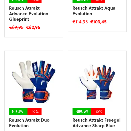
Reusch Attrakt
Reusch Attrakt Aqua
Advance Evolution
Evolution
Glueprint
Oorspronkelijke
Huidige
€
114,95
€
103,45
Oorspronkelijke
Huidige
€
69,95
€
62,95
prijs
prijs
Dit
prijs
prijs
was:
is:
Dit
product
was:
is:
€114,95.
€103,45.
product
heeft
€69,95.
€62,95.
heeft
meerdere
meerdere
variaties.
variaties.
Deze
Deze
optie
optie
kan
kan
gekozen
gekozen
worden
worden
op
op
de
de
productpagina
productpagina
NIEUW!
-10%
NIEUW!
-10%
Reusch Attrakt Duo
Reusch Attrakt Freegel
Evolution
Advance Sharp Blue