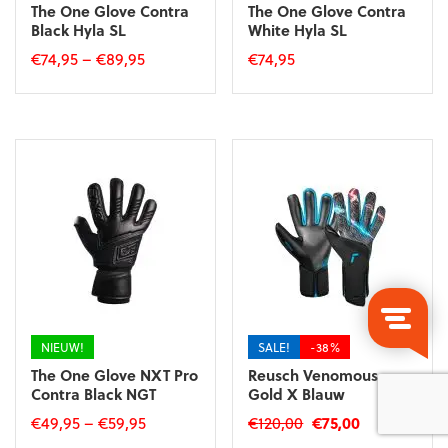
The One Glove Contra
The One Glove Contra
Black Hyla SL
White Hyla SL
€
74,95
–
€
89,95
€
74,95
Dit
Dit
product
product
heeft
heeft
meerdere
meerdere
variaties.
variaties.
Deze
Deze
optie
optie
kan
kan
gekozen
gekozen
worden
worden
op
op
de
de
productpagina
productpagina
NIEUW!
SALE!
-38%
The One Glove NXT Pro
Reusch Venomous
Contra Black NGT
Gold X Blauw
Oorspronkelijke
Huidige
€
49,95
–
€
59,95
€
120,00
€
75,00
prijs
prijs