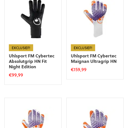
Deze
optie
optie
kan
kan
gekozen
gekozen
worden
worden
op
op
de
de
productpagina
productpagina
EXCLUSIEF!
EXCLUSIEF!
Uhlsport FM Cybertec
Uhlsport FM Cybertec
Absolutgrip HN Fit
Maignan Ultragrip HN
Night Edition
€
159,99
€
99,99
Dit
Dit
product
product
heeft
heeft
meerdere
meerdere
variaties.
variaties.
Deze
Deze
optie
optie
kan
kan
gekozen