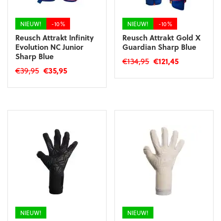
de
de
productpagina
productpagina
NIEUW!
-10%
NIEUW!
-10%
Reusch Attrakt Infinity
Reusch Attrakt Gold X
Evolution NC Junior
Guardian Sharp Blue
Sharp Blue
Oorspronkelijke
Huidige
€
134,95
€
121,45
Oorspronkelijke
Huidige
€
39,95
€
35,95
prijs
prijs
Dit
prijs
prijs
was:
is:
Dit
product
was:
is:
€134,95.
€121,45.
product
heeft
€39,95.
€35,95.
heeft
meerdere
meerdere
variaties.
variaties.
Deze
Deze
optie
optie
kan
kan
gekozen
gekozen
worden
worden
op
op
de
de
productpagina
productpagina
NIEUW!
NIEUW!