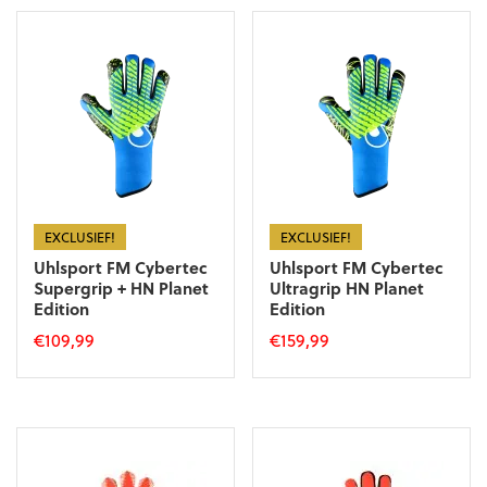
heeft
meerdere
meerdere
variaties.
variaties.
Deze
Deze
optie
optie
kan
kan
gekozen
gekozen
worden
worden
op
op
de
de
productpagina
productpagina
EXCLUSIEF!
EXCLUSIEF!
Uhlsport FM Cybertec
Uhlsport FM Cybertec
Supergrip + HN Planet
Ultragrip HN Planet
Edition
Edition
€
109,99
€
159,99
Dit
Dit
product
product
heeft
heeft
meerdere
meerdere
variaties.
variaties.
Deze
Deze