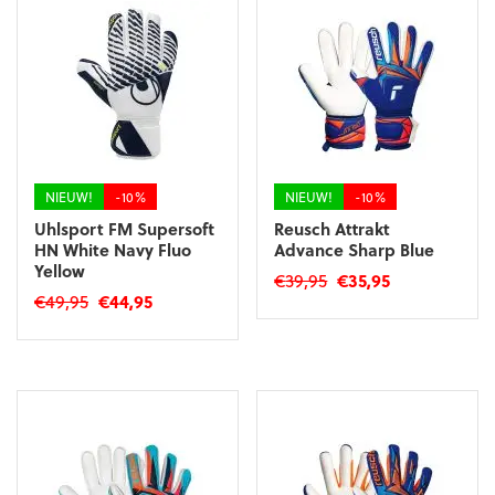
variaties.
variaties.
Deze
Deze
optie
optie
kan
kan
gekozen
gekozen
worden
worden
op
op
de
de
productpagina
productpagina
NIEUW!
-10%
NIEUW!
-10%
Uhlsport FM Supersoft
Reusch Attrakt
HN White Navy Fluo
Advance Sharp Blue
Yellow
Oorspronkelijke
Huidige
€
39,95
€
35,95
Oorspronkelijke
Huidige
€
49,95
€
44,95
prijs
prijs
Dit
prijs
prijs
was:
is:
Dit
product
was:
is:
€39,95.
€35,95.
product
heeft
€49,95.
€44,95.
heeft
meerdere
meerdere
variaties.
variaties.
Deze
Deze
optie
optie
kan