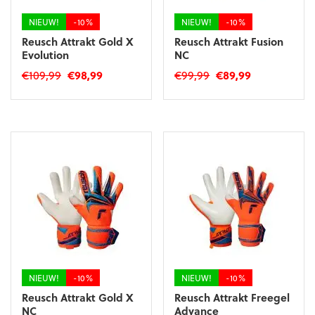
de
de
productpagina
productpagina
NIEUW!
-10%
NIEUW!
-10%
Reusch Attrakt Gold X
Reusch Attrakt Fusion
Evolution
NC
Oorspronkelijke
Huidige
Oorspronkelijke
Huidige
€
109,99
€
98,99
€
99,99
€
89,99
prijs
prijs
prijs
prijs
Dit
Dit
was:
is:
was:
is:
product
product
€109,99.
€98,99.
€99,99.
€89,99.
heeft
heeft
meerdere
meerdere
variaties.
variaties.
Deze
Deze
optie
optie
kan
kan
gekozen
gekozen
worden
worden
op
op
de
de
productpagina
productpagina
NIEUW!
-10%
NIEUW!
-10%
Reusch Attrakt Gold X
Reusch Attrakt Freegel
NC
Advance