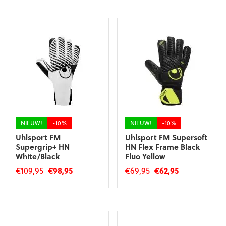
product
product
€39,95.
€35,95.
€159,95.
€143,95.
heeft
heeft
meerdere
meerdere
variaties.
variaties.
Deze
Deze
optie
optie
kan
kan
gekozen
gekozen
worden
worden
op
op
de
de
productpagina
productpagina
NIEUW!
-10%
NIEUW!
-10%
Uhlsport FM
Uhlsport FM Supersoft
Supergrip+ HN
HN Flex Frame Black
White/Black
Fluo Yellow
Oorspronkelijke
Huidige
Oorspronkelijke
Huidige
€
109,95
€
98,95
€
69,95
€
62,95
prijs
prijs
prijs
prijs
Dit
Dit
was:
is:
was:
is:
product
product
€109,95.
€98,95.
€69,95.
€62,95.
heeft
heeft
meerdere
meerdere