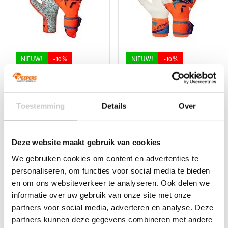
kan
kan
gekozen
gekozen
worden
worden
op
op
de
de
productpagina
productpagina
NIEUW!
-10%
NIEUW!
-10%
Reusch Attrakt Freegel
Reusch Attrakt Duo
Fusion
Evolution
Oorspronkelijke
Huidige
Oorspronkelijke
Huidige
€
139,99
€
125,99
€
124,99
€
112,49
Toestemming
Details
Over
prijs
prijs
prijs
prijs
Dit
Dit
was:
is:
was:
is:
product
product
€139,99.
€125,99.
€124,99.
€112,49.
heeft
heeft
Deze website maakt gebruik van cookies
meerdere
meerdere
variaties.
variaties.
We gebruiken cookies om content en advertenties te
Deze
Deze
personaliseren, om functies voor social media te bieden
optie
optie
en om ons websiteverkeer te analyseren. Ook delen we
kan
kan
informatie over uw gebruik van onze site met onze
gekozen
gekozen
worden
worden
partners voor social media, adverteren en analyse. Deze
op
op
partners kunnen deze gegevens combineren met andere