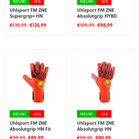
NIEUW!
-10%
NIEUW!
-10%
Uhlsport FM ZNE
Uhlsport FM ZNE
Supergrip+ HN
Absolutgrip HYBD
Oorspronkelijke
Huidige
Oorspronkelijke
Huidige
€
139,99
€
125,99
€
109,99
€
98,99
prijs
prijs
prijs
prijs
Dit
Dit
was:
is:
was:
is:
product
product
€139,99.
€125,99.
€109,99.
€98,99.
heeft
heeft
meerdere
meerdere
variaties.
variaties.
Deze
Deze
optie
optie
kan
kan
gekozen
gekozen
worden
worden
op
op
de
de
productpagina
productpagina
NIEUW!
-10%
NIEUW!
-10%
Uhlsport FM ZNE
Uhlsport FM ZNE
Absolutgrip HN Fit
Absolutgrip HN
Oorspronkelijke
Huidige
Oorspronkelijke
Huidige
€
99,99
€
89,99
€
89,99
€
80,99