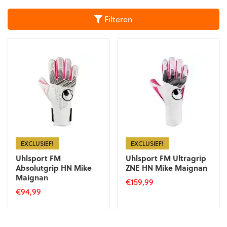
Filteren
EXCLUSIEF!
EXCLUSIEF!
Uhlsport FM
Uhlsport FM Ultragrip
Absolutgrip HN Mike
ZNE HN Mike Maignan
Maignan
€
159,99
€
94,99
Dit
Dit
product
product
heeft