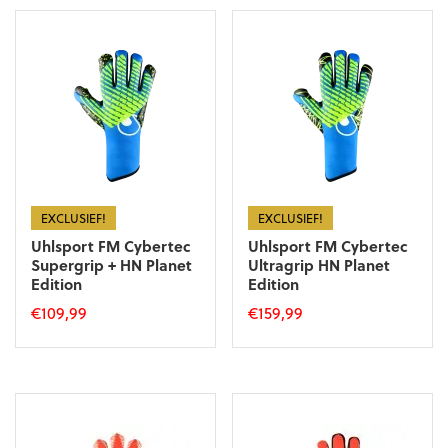
heeft
meerdere
meerdere
variaties.
variaties.
Deze
Deze
optie
optie
kan
kan
gekozen
gekozen
worden
worden
op
op
de
de
productpagina
productpagina
EXCLUSIEF!
EXCLUSIEF!
Uhlsport FM Cybertec
Uhlsport FM Cybertec
Supergrip + HN Planet
Ultragrip HN Planet
Edition
Edition
€
109,99
€
159,99
Dit
Dit
product
product
heeft
heeft
meerdere
meerdere
variaties.
variaties.
Deze
Deze