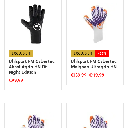
variaties.
Deze
Deze
optie
optie
kan
kan
gekozen
gekozen
worden
worden
op
op
de
de
productpagina
productpagina
EXCLUSIEF!
EXCLUSIEF!
-25%
Uhlsport FM Cybertec
Uhlsport FM Cybertec
Absolutgrip HN Fit
Maignan Ultragrip HN
Night Edition
Oorspronkelijke
Huidige
€
159,99
€
119,99
€
99,99
prijs
prijs
Dit
was:
is:
Dit
product
€159,99.
€119,99.
product
heeft
heeft
meerdere
meerdere
variaties.
variaties.
Deze
Deze
optie
optie
kan