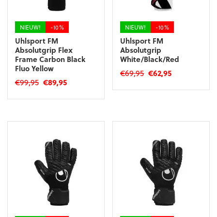
op
de
de
productpagina
productpagina
NIEUW!
-10%
NIEUW!
-10%
Uhlsport FM
Uhlsport FM
Absolutgrip Flex
Absolutgrip
Frame Carbon Black
White/Black/Red
Fluo Yellow
Oorspronkelijke
Huidige
€
69,95
€
62,95
Oorspronkelijke
Huidige
€
99,95
€
89,95
prijs
prijs
Dit
prijs
prijs
was:
is:
Dit
product
was:
is:
€69,95.
€62,95.
product
heeft
€99,95.
€89,95.
heeft
meerdere
meerdere
variaties.
variaties.
Deze
Deze
optie
optie
kan
kan
gekozen
gekozen
worden
worden
op
op
de
de
productpagina