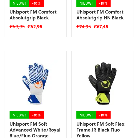
productpagina
NIEUW!
-10%
NIEUW!
-10%
Uhlsport FM Comfort
Uhlsport FM Comfort
Absolutgrip Black
Absolutgrip HN Black
Oorspronkelijke
Huidige
Oorspronkelijke
Huidige
€
69,95
€
62,95
€
74,95
€
67,45
prijs
prijs
prijs
prijs
Dit
Dit
was:
is:
was:
is:
product
product
€69,95.
€62,95.
€74,95.
€67,45.
heeft
heeft
meerdere
meerdere
variaties.
variaties.
Deze
Deze
optie
optie
kan
kan
gekozen
gekozen
worden
worden
op
op
de
de
productpagina
productpagina
NIEUW!
-10%
NIEUW!
-10%
Uhlsport FM Soft
Uhlsport FM Soft Flex
Advanced White/Royal
Frame JR Black Fluo
Blue/Fluo Orange
Yellow