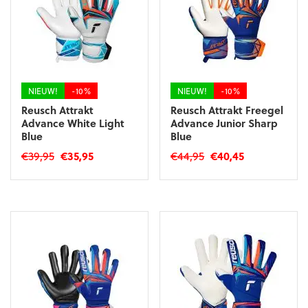
kan
kan
gekozen
gekozen
worden
worden
op
op
de
de
productpagina
productpagina
NIEUW!
-10%
NIEUW!
-10%
Reusch Attrakt
Reusch Attrakt Freegel
Advance White Light
Advance Junior Sharp
Blue
Blue
Oorspronkelijke
Huidige
Oorspronkelijke
Huidige
€
39,95
€
35,95
€
44,95
€
40,45
prijs
prijs
prijs
prijs
Dit
Dit
was:
is:
was:
is:
product
product
€39,95.
€35,95.
€44,95.
€40,45.
heeft
heeft
meerdere
meerdere
variaties.
variaties.
Deze
Deze
optie
optie
kan
kan
gekozen
gekozen
worden
worden