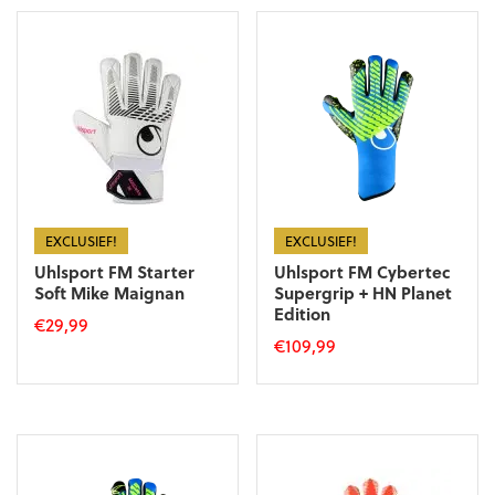
heeft
meerdere
meerdere
variaties.
variaties.
Deze
Deze
optie
optie
kan
kan
gekozen
gekozen
worden
worden
op
op
de
de
productpagina
productpagina
EXCLUSIEF!
EXCLUSIEF!
Uhlsport FM Starter
Uhlsport FM Cybertec
Soft Mike Maignan
Supergrip + HN Planet
Edition
€
29,99
€
109,99
Dit
Dit
product
product
heeft
heeft
meerdere
meerdere
variaties.
variaties.
Deze
Deze
optie