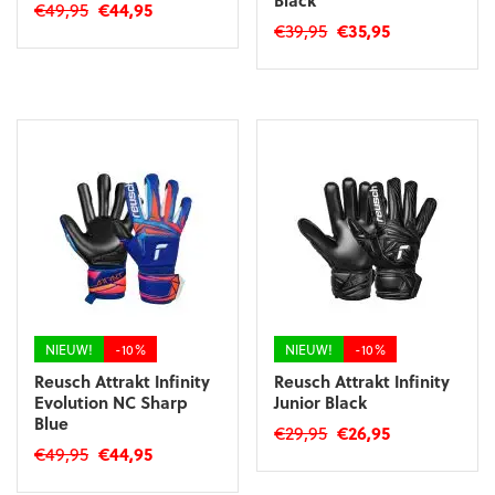
Oorspronkelijke
Huidige
€
49,95
€
44,95
Oorspronkelijke
Huidige
€
39,95
€
35,95
prijs
prijs
Dit
prijs
prijs
was:
is:
Dit
product
was:
is:
€49,95.
€44,95.
product
heeft
€39,95.
€35,95.
heeft
meerdere
meerdere
variaties.
variaties.
Deze
Deze
optie
optie
kan
kan
gekozen
gekozen
worden
worden
op
op
de
de
productpagina
productpagina
NIEUW!
-10%
NIEUW!
-10%
Reusch Attrakt Infinity
Reusch Attrakt Infinity
Evolution NC Sharp
Junior Black
Blue
Oorspronkelijke
Huidige
€
29,95
€
26,95
Oorspronkelijke
Huidige
€
49,95
€
44,95
prijs
prijs
Dit
prijs
prijs
was:
is:
Dit
product