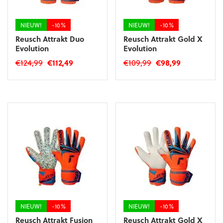
op
op
de
de
productpagina
productpagina
NIEUW!
-10%
NIEUW!
-10%
Reusch Attrakt Duo
Reusch Attrakt Gold X
Evolution
Evolution
Oorspronkelijke
Huidige
Oorspronkelijke
Huidige
€
124,99
€
112,49
€
109,99
€
98,99
prijs
prijs
prijs
prijs
Dit
Dit
was:
is:
was:
is:
product
product
€124,99.
€112,49.
€109,99.
€98,99.
heeft
heeft
meerdere
meerdere
variaties.
variaties.
Deze
Deze
optie
optie
kan
kan
gekozen
gekozen
worden
worden
op
op
de
de
productpagina
productpagina
NIEUW!
-10%
NIEUW!
-10%
Reusch Attrakt Fusion
Reusch Attrakt Gold X