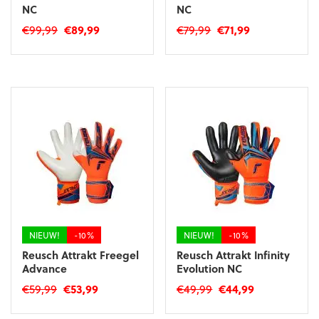
NC
NC
Oorspronkelijke
Huidige
Oorspronkelijke
Huidige
€
99,99
€
89,99
€
79,99
€
71,99
prijs
prijs
prijs
prijs
Dit
Dit
was:
is:
was:
is:
product
product
€99,99.
€89,99.
€79,99.
€71,99.
heeft
heeft
meerdere
meerdere
variaties.
variaties.
Deze
Deze
optie
optie
kan
kan
gekozen
gekozen
worden
worden
op
op
de
de
productpagina
productpagina
NIEUW!
-10%
NIEUW!
-10%
Reusch Attrakt Freegel
Reusch Attrakt Infinity
Advance
Evolution NC
Oorspronkelijke
Huidige
Oorspronkelijke
Huidige
€
59,99
€
53,99
€
49,99
€
44,99
prijs
prijs
prijs
prijs
Dit
Dit