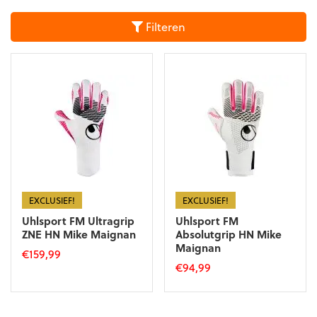
Filteren
EXCLUSIEF!
EXCLUSIEF!
Uhlsport FM Ultragrip
Uhlsport FM
ZNE HN Mike Maignan
Absolutgrip HN Mike
Maignan
€
159,99
€
94,99
Dit
Dit
product
product
heeft