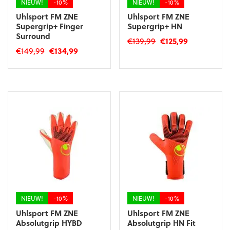
NIEUW!
-10%
NIEUW!
-10%
Uhlsport FM ZNE
Uhlsport FM ZNE
Supergrip+ Finger
Supergrip+ HN
Surround
Oorspronkelijke
Huidige
€
139,99
€
125,99
Oorspronkelijke
Huidige
€
149,99
€
134,99
prijs
prijs
Dit
prijs
prijs
was:
is:
Dit
product
was:
is:
€139,99.
€125,99.
product
heeft
€149,99.
€134,99.
heeft
meerdere
meerdere
variaties.
variaties.
Deze
Deze
optie
optie
kan
kan
gekozen
gekozen
worden
worden
op
op
de
de
productpagina
productpagina
NIEUW!
-10%
NIEUW!
-10%
Uhlsport FM ZNE
Uhlsport FM ZNE
Absolutgrip HYBD
Absolutgrip HN Fit