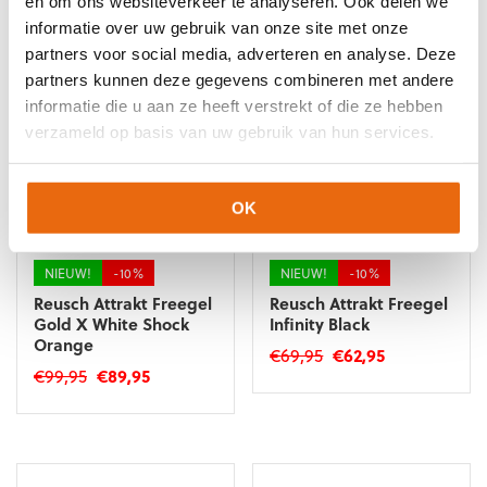
en om ons websiteverkeer te analyseren. Ook delen we
was:
is:
€59,95.
€53,95.
product
heeft
€179,95.
€161,95.
informatie over uw gebruik van onze site met onze
heeft
meerdere
partners voor social media, adverteren en analyse. Deze
meerdere
variaties.
variaties.
partners kunnen deze gegevens combineren met andere
Deze
Deze
optie
informatie die u aan ze heeft verstrekt of die ze hebben
optie
kan
verzameld op basis van uw gebruik van hun services.
kan
gekozen
gekozen
worden
worden
op
OK
op
de
de
productpagina
productpagina
NIEUW!
-10%
NIEUW!
-10%
Reusch Attrakt Freegel
Reusch Attrakt Freegel
Gold X White Shock
Infinity Black
Orange
Oorspronkelijke
Huidige
€
69,95
€
62,95
Oorspronkelijke
Huidige
€
99,95
€
89,95
prijs
prijs
Dit
prijs
prijs
was:
is:
Dit
product
was:
is:
€69,95.
€62,95.
product
heeft
€99,95.
€89,95.
heeft
meerdere
meerdere
variaties.