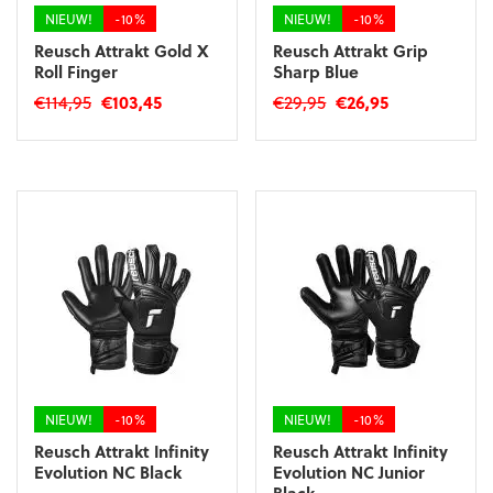
productpagina
productpagina
NIEUW!
-10%
NIEUW!
-10%
Reusch Attrakt Gold X
Reusch Attrakt Grip
Roll Finger
Sharp Blue
Oorspronkelijke
Huidige
Oorspronkelijke
Huidige
€
114,95
€
103,45
€
29,95
€
26,95
prijs
prijs
prijs
prijs
Dit
Dit
was:
is:
was:
is:
product
product
€114,95.
€103,45.
€29,95.
€26,95.
heeft
heeft
meerdere
meerdere
variaties.
variaties.
Deze
Deze
optie
optie
kan
kan
gekozen
gekozen
worden
worden
op
op
de
de
productpagina
productpagina
NIEUW!
-10%
NIEUW!
-10%
Reusch Attrakt Infinity
Reusch Attrakt Infinity
Evolution NC Black
Evolution NC Junior
Black