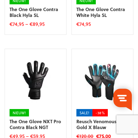
NIEUW!
NIEUW!
The One Glove Contra
The One Glove Contra
Black Hyla SL
White Hyla SL
€
74,95
–
€
89,95
€
74,95
Dit
Dit
product
product
heeft
heeft
meerdere
meerdere
variaties.
variaties.
Deze
Deze
optie
optie
kan
kan
gekozen
gekozen
worden
worden
op
op
de
de
productpagina
productpagina
NIEUW!
SALE!
-38%
The One Glove NXT Pro
Reusch Venomous
Contra Black NGT
Gold X Blauw
Oorspronkelijke
Huidige
€
49,95
–
€
59,95
€
120,00
€
75,00