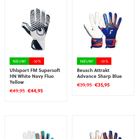
meerdere
meerdere
variaties.
variaties.
Deze
Deze
optie
optie
kan
kan
gekozen
gekozen
worden
worden
op
op
de
de
productpagina
productpagina
NIEUW!
-10%
NIEUW!
-10%
Uhlsport FM Supersoft
Reusch Attrakt
HN White Navy Fluo
Advance Sharp Blue
Yellow
Oorspronkelijke
Huidige
€
39,95
€
35,95
Oorspronkelijke
Huidige
€
49,95
€
44,95
prijs
prijs
Dit
prijs
prijs
was:
is:
Dit
product
was:
is:
€39,95.
€35,95.
product
heeft
€49,95.
€44,95.
heeft
meerdere
meerdere
variaties.
variaties.
Deze
Deze
optie
optie