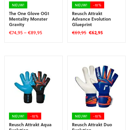
productpagina
NIEUW!
NIEUW!
-10%
The One Glove OG1
Reusch Attrakt
Mentality Monster
Advance Evolution
Gravity
Glueprint
Oorspronkelijke
Huidige
€
74,95
–
€
89,95
€
69,95
€
62,95
prijs
prijs
Dit
Dit
was:
is:
product
product
€69,95.
€62,95.
heeft
heeft
meerdere
meerdere
variaties.
variaties.
Deze
Deze
optie
optie
kan
kan
gekozen
gekozen
worden
worden
op
op
de
de
productpagina
productpagina
NIEUW!
-10%
NIEUW!
-10%
Reusch Attrakt Aqua
Reusch Attrakt Duo
Evolution
Evolution