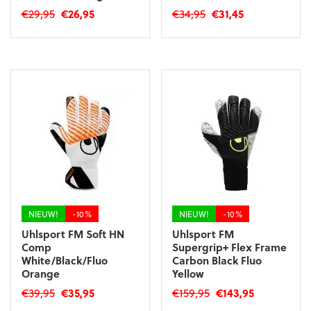
Oorspronkelijke
Huidige
Oorspronkelijke
Huidige
€
29,95
€
26,95
€
34,95
€
31,45
prijs
prijs
prijs
prijs
Dit
Dit
was:
is:
was:
is:
product
product
€29,95.
€26,95.
€34,95.
€31,45.
heeft
heeft
meerdere
meerdere
variaties.
variaties.
Deze
Deze
optie
optie
kan
kan
gekozen
gekozen
worden
worden
op
op
de
de
productpagina
productpagina
NIEUW!
-10%
NIEUW!
-10%
Uhlsport FM Soft HN
Uhlsport FM
Comp
Supergrip+ Flex Frame
White/Black/Fluo
Carbon Black Fluo
Orange
Yellow
Oorspronkelijke
Huidige
Oorspronkelijke
Huidige
€
39,95
€
35,95
€
159,95
€
143,95
prijs
prijs
prijs
prijs