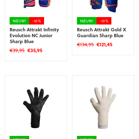
op
op
de
de
productpagina
productpagina
NIEUW!
-10%
NIEUW!
-10%
Reusch Attrakt Infinity
Reusch Attrakt Gold X
Evolution NC Junior
Guardian Sharp Blue
Sharp Blue
Oorspronkelijke
Huidige
€
134,95
€
121,45
Oorspronkelijke
Huidige
€
39,95
€
35,95
prijs
prijs
Dit
prijs
prijs
was:
is:
Dit
product
was:
is:
€134,95.
€121,45.
product
heeft
€39,95.
€35,95.
heeft
meerdere
meerdere
variaties.
variaties.
Deze
Deze
optie
optie
kan
kan
gekozen
gekozen
worden
worden
op
op
de
de
productpagina
productpagina