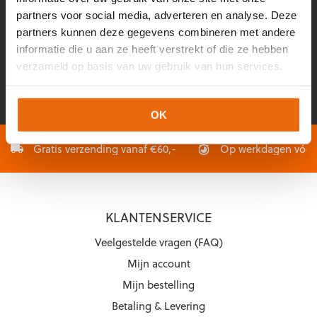
KORTINGEN, ADVIES, TIPS & TRICKS EN NOG VEEL MEER!
partners voor social media, adverteren en analyse. Deze
partners kunnen deze gegevens combineren met andere
Voornaam
Achternaam
*
*
informatie die u aan ze heeft verstrekt of die ze hebben
verzameld op basis van uw gebruik van hun services.
E-
CAPTCHA
mailadres
*
OK
Gratis verzending vanaf €60,-
Op werkdagen vóór 2
KLANTENSERVICE
Veelgestelde vragen (FAQ)
Mijn account
Mijn bestelling
Betaling & Levering