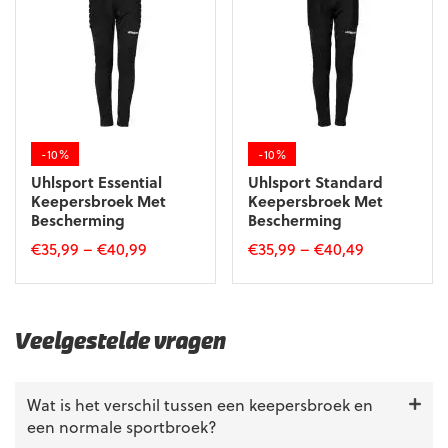
optie
optie
kan
kan
gekozen
gekozen
worden
worden
op
op
de
de
productpagina
productpagina
-10%
-10%
Uhlsport Essential
Uhlsport Standard
Keepersbroek Met
Keepersbroek Met
Bescherming
Bescherming
€
35,99
–
€
40,99
€
35,99
–
€
40,49
Dit
Dit
product
product
heeft
heeft
meerdere
meerdere
Veelgestelde vragen
variaties.
variaties.
Deze
Deze
optie
optie
Wat is het verschil tussen een keepersbroek en
kan
kan
een normale sportbroek?
gekozen
gekozen