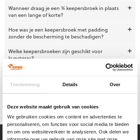
worden
worden
Wanneer draag je een ¾ keepersbroek in plaats
op
op
van een lange of korte?
de
de
productpagina
productpagina
Hoe was je een keepersbroek met padding
zonder de bescherming te beschadigen?
Welke keepersbroeken zijn geschikt voor
kunstgras?
Zijn er keepersbroeken speciaal voor kinderen?
Toestemming
Details
Over
Is het toegestaan om een lange keepersbroek
te dragen tijdens officiële wedstrijden?
Deze website maakt gebruik van cookies
Slijt een keepersbroek sneller op kunstgras?
We gebruiken cookies om content en advertenties te
personaliseren, om functies voor social media te bieden
en om ons websiteverkeer te analyseren. Ook delen we
MELD JE AAN VOOR ONZE NIEUWSBRIEF!
informatie over uw gebruik van onze site met onze