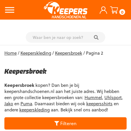
0
Skip
Home
/
Keeperskleding
/
Keepersbroek
/ Pagina 2
to
content
Keepersbroek
Keepersbroek
kopen? Dan ben je bij
keepershandschoenen.nl aan het juiste adres. Wij hebben
een grote collectie keepersbroeken van:
Hummel
,
Uhlsport
,
Jako
en
Puma
. Daarnaast bieden wij ook
keepersshirts
en
andere
keeperskleding
aan. Bekijk snel ons aanbod!
Filteren