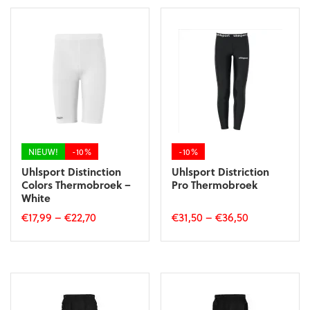
NIEUW!
-10%
-10%
Uhlsport Distinction
Uhlsport Distriction
Colors Thermobroek –
Pro Thermobroek
White
€
17,99
–
€
22,70
€
31,50
–
€
36,50
Dit
Dit
product
product
heeft
heeft
meerdere
meerdere
variaties.
variaties.
Deze
Deze