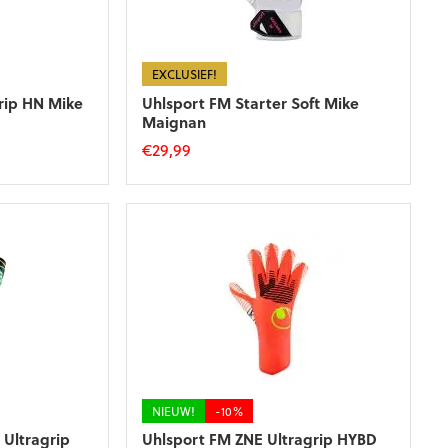
EXCLUSIEF!
rip HN Mike
Uhlsport FM Starter Soft Mike
Maignan
€
29,99
Dit
product
heeft
meerdere
variaties.
Deze
optie
kan
gekozen
worden
op
de
NIEUW!
-10%
productpagina
 Ultragrip
Uhlsport FM ZNE Ultragrip HYBD