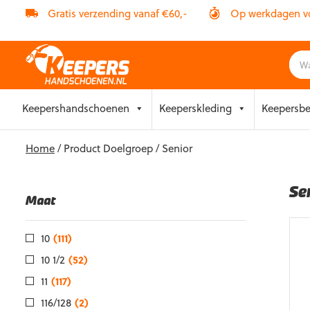
Gratis verzending vanaf €60,-
Op werkdagen vóó
Skip
Keepershandschoenen
Keeperskleding
Keepersb
to
content
Home
/ Product Doelgroep / Senior
Se
Maat
10
(111)
10 1/2
(52)
11
(117)
116/128
(2)