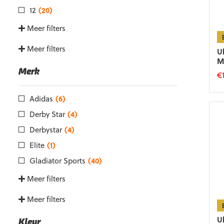
12
(20)
Meer filters
Meer filters
U
M
Merk
€
Di
Adidas
(6)
p
he
Derby Star
(4)
m
Derbystar
(4)
va
D
Elite
(1)
op
Gladiator Sports
(40)
k
g
Meer filters
w
o
Meer filters
d
p
U
Kleur