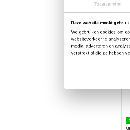
g
Toestemming
w
o
d
Deze website maakt gebruik
p
J
We gebruiken cookies om cont
K
websiteverkeer te analyseren
€
media, adverteren en analys
Di
verstrekt of die ze hebben v
p
he
m
va
D
op
k
g
w
o
d
p
U