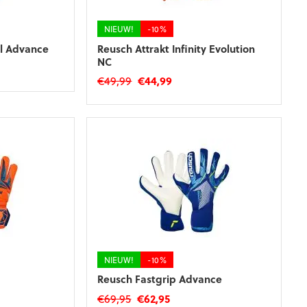
op
de
NIEUW!
-10%
productpagina
el Advance
Reusch Attrakt Infinity Evolution
NC
ke
e
Oorspronkelijke
Huidige
€
49,99
€
44,99
prijs
prijs
Dit
was:
is:
product
€49,99.
€44,99.
heeft
meerdere
variaties.
Deze
optie
kan
gekozen
worden
op
de
NIEUW!
-10%
productpagina
Reusch Fastgrip Advance
ke
e
Oorspronkelijke
Huidige
€
69,95
€
62,95