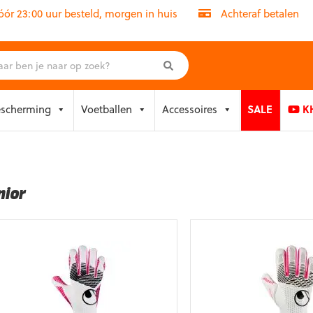
r 23:00 uur besteld, morgen in huis
Achteraf betalen
escherming
Voetballen
Accessoires
SALE
KH
nior