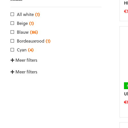
H
€
All white
(1)
Di
Beige
(1)
p
he
Blauw
(86)
m
Bordeauxrood
(1)
va
D
Cyan
(4)
op
Meer filters
k
g
Meer filters
w
o
d
p
U
€
Di
p
he
m