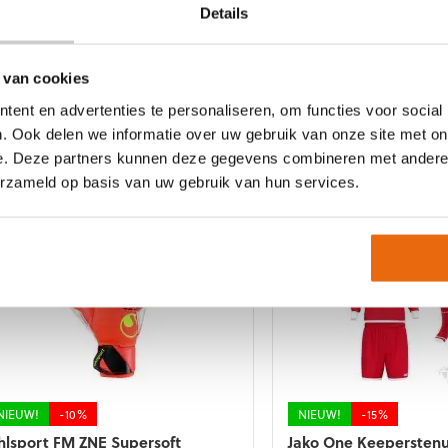
ekozen
gekozen
Details
orden
worden
p
op
e
de
NIEUW!
-15%
NIEUW!
-10%
 van cookies
roductpagina
productpagina
ako One Keeperstenue Blauw
Uhlsport FM ZNE Supe
ent en advertenties te personaliseren, om functies voor social
orte Mouwen
Oorspronkelij
Huidig
€
69,99
€
62,99
. Ook delen we informatie over uw gebruik van onze site met on
Oorspronkelijke
Huidige
47,99
€
40,79
prijs
prijs
e. Deze partners kunnen deze gegevens combineren met andere i
Dit
prijs
prijs
was:
is:
t
product
erzameld op basis van uw gebruik van hun services.
was:
is:
€69,99.
€62,99
roduct
heeft
€47,99.
€40,79.
eft
meerdere
eerdere
variaties.
riaties.
Deze
eze
optie
tie
kan
an
gekozen
ekozen
worden
orden
op
p
de
e
productpagina
NIEUW!
-10%
NIEUW!
-15%
roductpagina
hlsport FM ZNE Supersoft
Jako One Keepersten