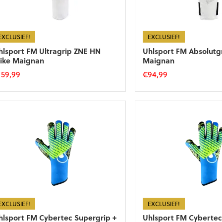
EXCLUSIEF!
EXCLUSIEF!
hlsport FM Ultragrip ZNE HN
Uhlsport FM Absolutg
ike Maignan
Maignan
159,99
€
94,99
t
Dit
roduct
product
eft
heeft
eerdere
meerdere
riaties.
variaties.
eze
Deze
tie
optie
an
kan
ekozen
gekozen
orden
worden
p
op
e
de
EXCLUSIEF!
EXCLUSIEF!
roductpagina
productpagina
hlsport FM Cybertec Supergrip +
Uhlsport FM Cybertec