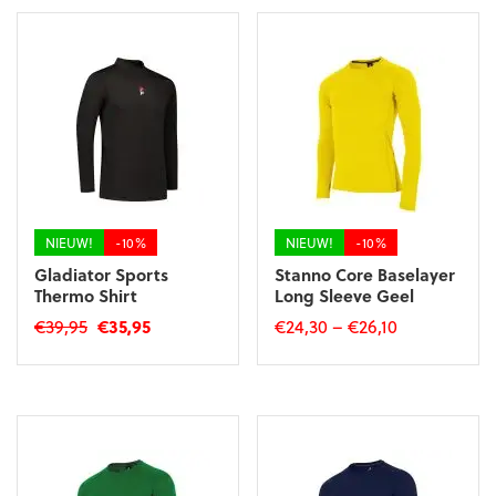
heeft
meerdere
meerdere
variaties.
variaties.
Deze
Deze
optie
optie
kan
kan
gekozen
gekozen
worden
worden
op
op
de
de
productpagina
productpagina
NIEUW!
-10%
NIEUW!
-10%
Gladiator Sports
Stanno Core Baselayer
Thermo Shirt
Long Sleeve Geel
Oorspronkelijke
Huidige
€
39,95
€
35,95
€
24,30
–
€
26,10
prijs
prijs
Dit
Dit
was:
is:
product
product
€39,95.
€35,95.
heeft
heeft
meerdere
meerdere
variaties.
variaties.
Deze
Deze