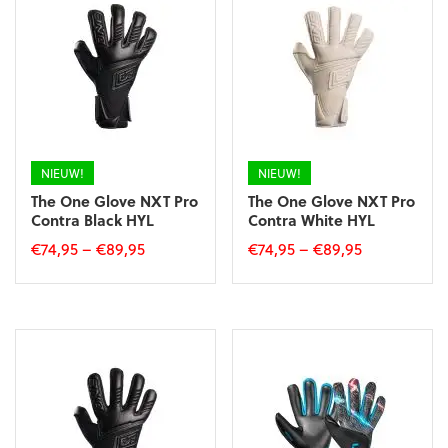
Deze
Deze
optie
optie
kan
kan
gekozen
gekozen
worden
worden
op
op
de
de
productpagina
productpagina
NIEUW!
NIEUW!
The One Glove NXT Pro
The One Glove NXT Pro
Contra Black HYL
Contra White HYL
€
74,95
–
€
89,95
€
74,95
–
€
89,95
Dit
Dit
product
product
heeft
heeft
meerdere
meerdere
variaties.
variaties.
Deze
Deze
optie
optie
kan
kan
gekozen
gekozen