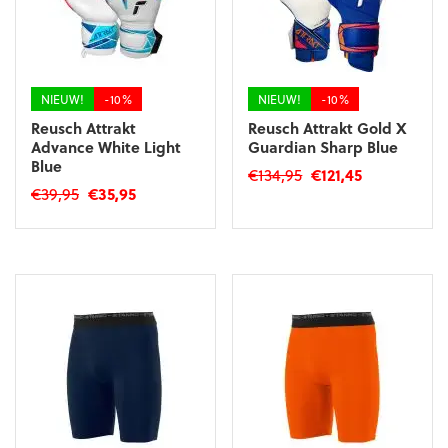
NIEUW!
-10%
NIEUW!
-10%
Reusch Attrakt
Reusch Attrakt Gold X
Advance White Light
Guardian Sharp Blue
Blue
Oorspronkelijke
Huidige
€
134,95
€
121,45
Oorspronkelijke
Huidige
€
39,95
€
35,95
prijs
prijs
Dit
prijs
prijs
was:
is:
Dit
product
was:
is:
€134,95.
€121,45.
product
heeft
€39,95.
€35,95.
heeft
meerdere
meerdere
variaties.
variaties.
Deze
Deze
optie
optie
kan
kan
gekozen
gekozen
worden
worden
op
op
de