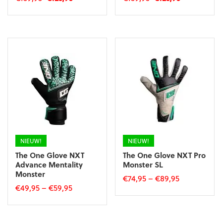
prijs
prijs
prijs
prijs
was:
is:
was:
is:
€139,95.
€125,95.
€139,95.
€125,95.
NIEUW!
NIEUW!
The One Glove NXT
The One Glove NXT Pro
Advance Mentality
Monster SL
Monster
€
74,95
–
€
89,95
€
49,95
–
€
59,95
Dit
Dit
product
product
heeft