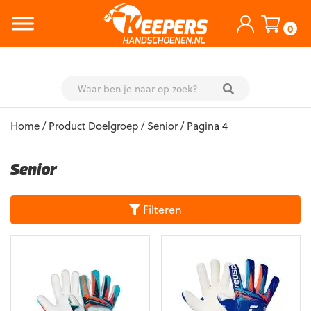
0
Skip
Home
/ Product Doelgroep /
Senior
/ Pagina 4
to
content
Senior
Filteren