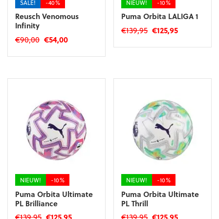
SALE!
-40%
NIEUW!
-10%
Reusch Venomous
Puma Orbita LALIGA 1
Infinity
Oorspronkelijke
Huidige
€
139,95
€
125,95
Oorspronkelijke
Huidige
€
90,00
€
54,00
prijs
prijs
prijs
prijs
was:
is:
Dit
was:
is:
€139,95.
€125,95.
product
€90,00.
€54,00.
heeft
meerdere
variaties.
Deze
optie
kan
gekozen
worden
op
de
productpagina
NIEUW!
-10%
NIEUW!
-10%
Puma Orbita Ultimate
Puma Orbita Ultimate
PL Brilliance
PL Thrill
Oorspronkelijke
Huidige
Oorspronkelijke
Huidige
€
139,95
€
125,95
€
139,95
€
125,95