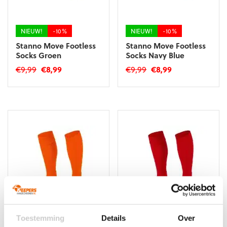
op
op
de
de
productpagina
productpagina
NIEUW!
-10%
NIEUW!
-10%
Stanno Move Footless
Stanno Move Footless
Socks Groen
Socks Navy Blue
Oorspronkelijke
Huidige
Oorspronkelijke
Huidige
€
9,99
€
8,99
€
9,99
€
8,99
prijs
prijs
prijs
prijs
Dit
Dit
was:
is:
was:
is:
product
product
€9,99.
€8,99.
€9,99.
€8,99.
heeft
heeft
meerdere
meerdere
variaties.
variaties.
Deze
Deze
optie
optie
kan
kan
gekozen
gekozen
worden
worden
op
op
de
de
productpagina
productpagina
NIEUW!
-10%
NIEUW!
-10%
Toestemming
Details
Over