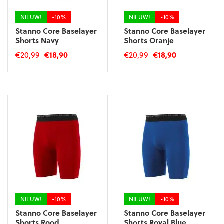
de
productpagina
productpagina
NIEUW!
-10%
NIEUW!
-10%
Stanno Core Baselayer
Stanno Core Baselayer
Shorts Navy
Shorts Oranje
Oorspronkelijke
Huidige
Oorspronkelijke
Huidige
€
20,99
€
18,90
€
20,99
€
18,90
prijs
prijs
prijs
prijs
Dit
Dit
was:
is:
was:
is:
product
product
€20,99.
€18,90.
€20,99.
€18,90.
heeft
heeft
meerdere
meerdere
variaties.
variaties.
Deze
Deze
optie
optie
kan
kan
gekozen
gekozen
worden
worden
op
op
de
de
productpagina
productpagina
NIEUW!
-10%
NIEUW!
-10%
Stanno Core Baselayer
Stanno Core Baselayer
Shorts Rood
Shorts Royal Blue