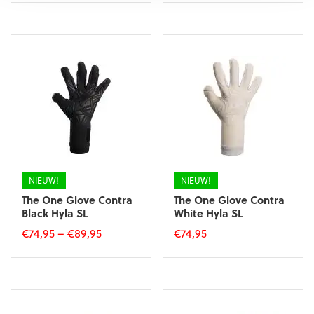
was:
is:
was:
is:
product
€9,99.
€8,99.
€43,99.
€39,59.
heeft
meerdere
variaties.
Deze
optie
kan
gekozen
worden
op
de
productpagina
NIEUW!
NIEUW!
The One Glove Contra
The One Glove Contra
Black Hyla SL
White Hyla SL
€
74,95
–
€
89,95
€
74,95
Dit
Dit
product
product
heeft
heeft
meerdere
meerdere
variaties.
variaties.