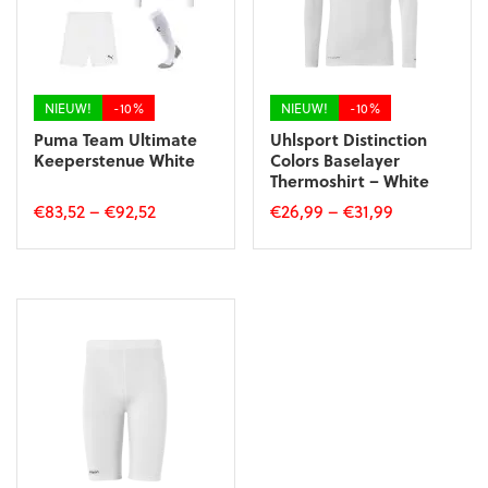
NIEUW!
-10%
NIEUW!
-10%
Puma Team Ultimate
Uhlsport Distinction
Keeperstenue White
Colors Baselayer
Thermoshirt – White
€
83,52
–
€
92,52
€
26,99
–
€
31,99
Dit
Dit
product
product
heeft
heeft
meerdere
meerdere
variaties.
variaties.
Deze
Deze
optie
optie
kan
kan
gekozen
gekozen
worden
worden
op
op