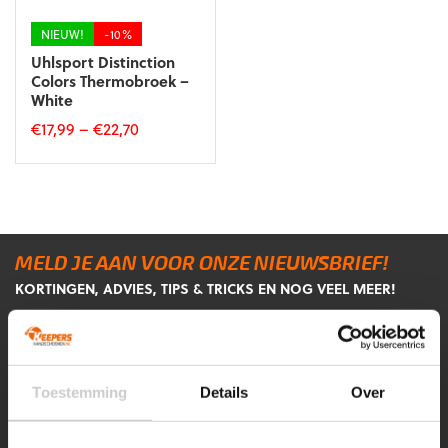
de
de
productpagina
productpagina
NIEUW!
-10%
Uhlsport Distinction
Colors Thermobroek –
White
€
17,99
–
€
22,70
Dit
product
heeft
meerdere
variaties.
Deze
MELD JE AAN VOOR ONZE NIEUWSBRIEF!
optie
KORTINGEN, ADVIES, TIPS & TRICKS EN NOG VEEL MEER!
kan
gekozen
Voornaam
Achternaam
*
*
worden
op
de
Toestemming
Details
Over
E-
CAPTCHA
productpagina
mailadres
*