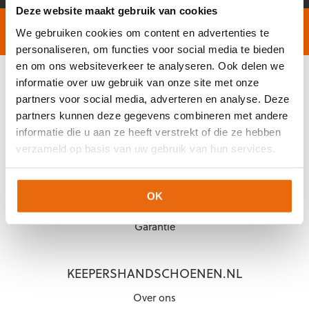
Deze website maakt gebruik van cookies
Gratis verzending vanaf €60,-
Op werkdagen vóór 2
We gebruiken cookies om content en advertenties te
personaliseren, om functies voor social media te bieden
en om ons websiteverkeer te analyseren. Ook delen we
informatie over uw gebruik van onze site met onze
KLANTENSERVICE
partners voor social media, adverteren en analyse. Deze
partners kunnen deze gegevens combineren met andere
Veelgestelde vragen (FAQ)
informatie die u aan ze heeft verstrekt of die ze hebben
Mijn account
verzameld op basis van uw gebruik van hun services.
Mijn bestelling
Betaling & Levering
OK
Ruilen & Retourneren
Garantie
KEEPERSHANDSCHOENEN.NL
Over ons