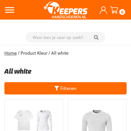
0
Skip
Home
/ Product Kleur / All white
to
content
All white
Filteren