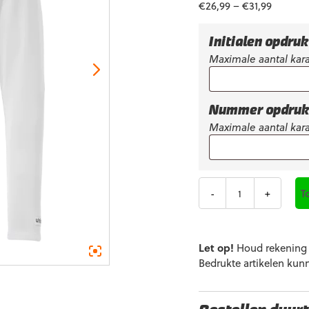
€
26,99
–
€
31,99
Initialen opdru
Maximale aantal kara
Nummer opdru
Maximale aantal kara
Aantal
T
Let op!
Houd rekening m
Bedrukte artikelen kun