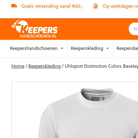
Gratis verzending vanaf €60,-
Op werkdagen vóó
Skip
Keepershandschoenen
Keeperskleding
Keepersb
to
content
Home
/
Keeperskleding
/ Uhlsport Distinction Colors Basela