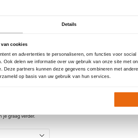
Artikelnummer:
100307
tert
Keeperskleding
,
Kinder
Thermoshirts
,
Thermokl
 pasvorm en veel
Details
dige materialen.
 als senioren.
 van cookies
ent en advertenties te personaliseren, om functies voor social
. Ook delen we informatie over uw gebruik van onze site met on
p voorraad, maar soms
e. Deze partners kunnen deze gegevens combineren met andere i
erzameld op basis van uw gebruik van hun services.
? Ontvang nu tijdelijk
al in huis. Wil je meer
 je graag verder.