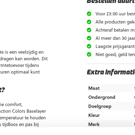
Bestellen duurt
Voor 23:00 uur best
Alle producten gek
Achteraf betalen m
Al meer dan 30 jaar
Laagste prijsgarant
e is een veelzijdig en
Niet goed, geld ter
edragen kan worden. Dit
rmtetoevoer tijdens
turen optimaal kunt
Extra informati
Maat
t?
Ondergrond
ie comfort,
Doelgroep
nction Colors Baselayer
Kleur
 temperatuur te houden
 tijdloos en pas bij
Merk