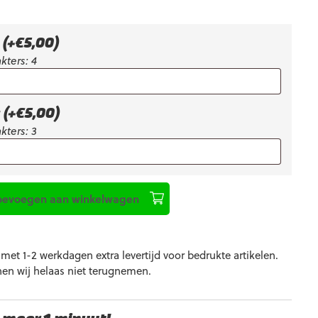
k
(+
€
5,00
)
kters: 4
k
(+
€
5,00
)
kters: 3
oevoegen aan winkelwagen
et 1-2 werkdagen extra levertijd voor bedrukte artikelen.
nen wij helaas niet terugnemen.