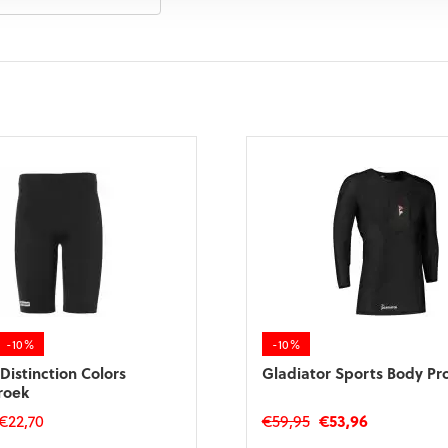
-10%
-10%
Distinction Colors
Gladiator Sports Body Pr
roek
Oorspronkelijke
Huidige
€
22,70
€
59,95
€
53,96
prijs
prijs