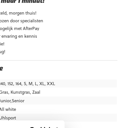
 maar 1 minuut!
eld, morgen thuis!
ozen door specialisten
ogelijk met AfterPay
 ervaring en kennis
ie!
ug!
e
140, 152, 164, S, M, L, XL, XXL
Gras
,
Kunstgras
,
Zaal
Junior,Senior
All white
Uhlsport