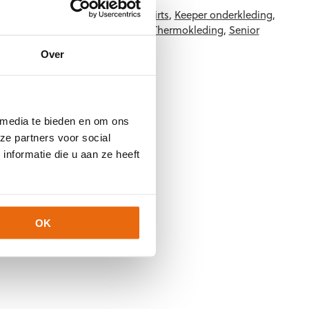
801
Categorieën:
Junior Thermoshirts
,
Keeper onderkleding
,
en
,
Senior Onderkleding
,
Senior Thermokleding
,
Senior
eding
,
Uhlsport Keeperskleding
Over
 media te bieden en om ons
ze partners voor social
nformatie die u aan ze heeft
OK