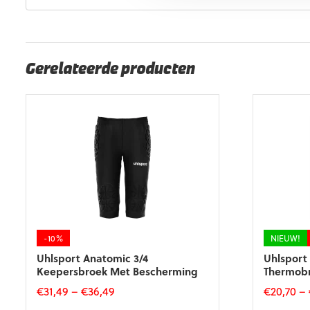
EAN code
Eigenschappen
4051309542988
Maat: 140
4051309147923
Maat: 152
Gerelateerde producten
4051309518679
Maat: 164
4051309147909
Maat: S
4051309147893
Maat: M
4051309147886
Maat: L
4051309147916
Maat: XL
4051309147930
Maat: XXL
-10%
NIEUW!
Uhlsport Anatomic 3/4
Uhlsport 
Keepersbroek Met Bescherming
Thermob
€
31,49
–
€
36,49
€
20,70
–