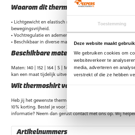
Waarom dit thermoshirt jouw spel verbe
• Lichtgewicht en elastisch materiaal voor een comfortabele
Toestemming
bewegingsvrijheid.
• Vochtregulatie en ademend vermogen dankzij de hoogwaar
• Beschikbaar in diverse maten, geschikt voor zowel junioren
Deze website maakt gebruik
We gebruiken cookies om cont
Beschikbare maten
websiteverkeer te analyseren
Maten: 140 | 152 | 164 | S | M | L | XL | XXL. Vrijwel altijd o
media, adverteren en analys
kan een maat tijdelijk uitverkocht zijn.
verstrekt of die ze hebben v
Wit thermoshirt van Uhlsport kopen?
Heb jij het gewenste thermoshirt gevonden in onze webshop
10% korting. Bestel je voor 23:00 uur, dan heb je het morgen 
informatie? Neem dan gerust contact met ons op. Wij helpen
Artikelnummers