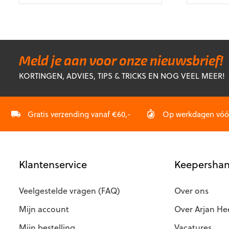
Dit
Dit
product
product
heeft
heeft
meerdere
meerdere
variaties.
variaties.
Deze
Deze
Meld je aan voor onze nieuwsbrief!
optie
optie
KORTINGEN, ADVIES, TIPS & TRICKS EN NOG VEEL MEER!
kan
kan
gekozen
gekozen
worden
worden
op
op
Gratis verzending vanaf €60,-
Op werkdagen vóór 
de
de
productpagina
productp
Klantenservice
Keepershan
Veelgestelde vragen (FAQ)
Over ons
Mijn account
Over Arjan He
Mijn bestelling
Vacatures