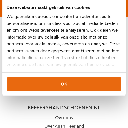
Gratis verzending vanaf €60,-
Op werkdagen vóór 2
Niet goed, geld terug
Deze website maakt gebruik van cookies
We gebruiken cookies om content en advertenties te
personaliseren, om functies voor social media te bieden
en om ons websiteverkeer te analyseren. Ook delen we
KLANTENSERVICE
informatie over uw gebruik van onze site met onze
partners voor social media, adverteren en analyse. Deze
Veelgestelde vragen (FAQ)
partners kunnen deze gegevens combineren met andere
Mijn account
informatie die u aan ze heeft verstrekt of die ze hebben
Mijn bestelling
verzameld op basis van uw gebruik van hun services.
Betaling & Levering
Ruilen & Retourneren
OK
Garantie
KEEPERSHANDSCHOENEN.NL
Over ons
Over Arjan Heerland