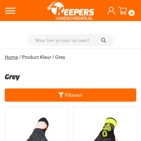
0
Skip
Home
/ Product Kleur / Grey
to
content
Grey
Filteren