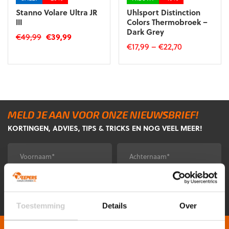
Stanno Volare Ultra JR
Uhlsport Distinction
III
Colors Thermobroek –
Dark Grey
Oorspronkelijke
Huidige
€
49,99
€
39,99
€
17,99
–
€
22,70
prijs
prijs
Dit
was:
is:
Dit
product
€49,99.
€39,99.
product
heeft
heeft
meerdere
meerdere
variaties.
variaties.
Deze
Deze
optie
MELD JE AAN VOOR ONZE NIEUWSBRIEF!
optie
kan
KORTINGEN, ADVIES, TIPS & TRICKS EN NOG VEEL MEER!
kan
gekozen
gekozen
worden
Voornaam
Achternaam
*
*
worden
op
op
de
de
productpagina
E-
CAPTCHA
productpagina
mailadres
*
Toestemming
Details
Over