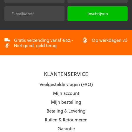
op
op
de
de
productpagina
E-
CAPTCHA
productpagina
mailadres
*
Gratis verzending vanaf €60,-
Op werkdagen vóór 2
Niet goed, geld terug
KLANTENSERVICE
Veelgestelde vragen (FAQ)
Mijn account
Mijn bestelling
Betaling & Levering
Ruilen & Retourneren
Garantie