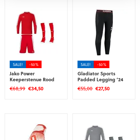
SALE!
-50%
SALE!
-50%
Jako Power
Gladiator Sports
Keeperstenue Rood
Padded Legging ’24
Oorspronkelijke
Huidige
Oorspronkelijke
Huidige
€
68,99
€
34,50
€
55,00
€
27,50
prijs
prijs
prijs
prijs
Dit
Dit
was:
is:
was:
is:
product
product
€68,99.
€34,50.
€55,00.
€27,50.
heeft
heeft
meerdere
meerdere
variaties.
variaties.
Deze
Deze
optie
optie