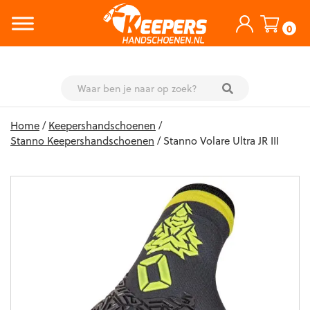
0
Skip
Home
/
Keepershandschoenen
/
to
Stanno Keepershandschoenen
/ Stanno Volare Ultra JR III
content