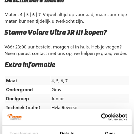
Beschikbare maten
Maten: 4 | 5 | 6 | 7. Vrijwel altijd op voorraad, maar sommige
maten kunnen tijdelijk uitverkocht zijn.
Stanno Volare Ultra JR III kopen?
Vóór 23:00 uur besteld, morgen al in huis. Heb je vragen?
Neem gerust contact met ons op, we helpen je graag verder.
Extra informatie
Maat
4, 5, 6, 7
Ondergrond
Gras
Doelgroep
Junior
Techniek (palm)
Hyla Reverse
Kleur
Fluo Yellow
,
Grey
,
Wit
Merk
Stanno
Toestemming
Details
Over