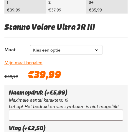
1
2
3+
€
39,99
€
37,99
€
35,99
Stanno Volare Ultra JR III
Maat
Mijn maat bepalen
Oorspronkelijke
Huidige
€
39,99
€
49,99
prijs
prijs
was:
is:
€49,99.
€39,99.
Naamopdruk
(+
€
5,99
)
Maximale aantal karakters: 15
Let op! Het bedrukken van symbolen is niet mogelijk!
Vlag (+€2,50)