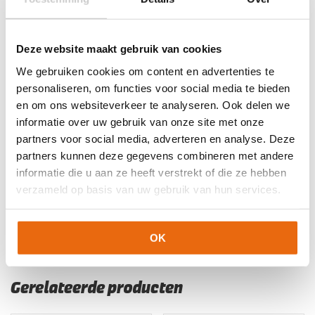
Artikelnummers
Deze website maakt gebruik van cookies
EAN code
Eigenschappen
Let op!
Houd rekening met 1-2 werkdagen extra levertijd
We gebruiken cookies om content en advertenties te
8720851251957
Maat: 4
voor bedrukte artikelen.
personaliseren, om functies voor social media te bieden
Bedrukte artikelen kunnen wij helaas niet terugnemen.
8720851251964
Maat: 5
en om ons websiteverkeer te analyseren. Ook delen we
8720851251971
Maat: 6
Artikelnummer:
480246-8940
Categorieën:
Gras
informatie over uw gebruik van onze site met onze
8720851251988
Maat: 7
Keepershandschoenen
,
Hybrid Flat
,
Keepershandschoenen
,
partners voor social media, adverteren en analyse. Deze
Keepershandschoenen kind
,
Keepershandschoenen maat 4
,
partners kunnen deze gegevens combineren met andere
Keepershandschoenen maat 5
,
Keepershandschoenen maat
informatie die u aan ze heeft verstrekt of die ze hebben
6
,
Keepershandschoenen maat 7
,
Keepershandschoenen
verzameld op basis van uw gebruik van hun services.
SALE
,
Negatief Naad
,
Ondergrond
,
Stanno
Keepershandschoenen
,
Techniek
OK
Gerelateerde producten