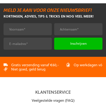
meerdere
variaties.
variaties.
Deze
MELD JE AAN VOOR ONZE NIEUWSBRIEF!
Deze
optie
KORTINGEN, ADVIES, TIPS & TRICKS EN NOG VEEL MEER!
optie
kan
kan
gekozen
gekozen
worden
Voornaam
Achternaam
*
*
worden
op
op
de
de
productpagina
E-
CAPTCHA
productpagina
mailadres
*
Gratis verzending vanaf €60,-
Op werkdagen vóór 2
Niet goed, geld terug
KLANTENSERVICE
Veelgestelde vragen (FAQ)