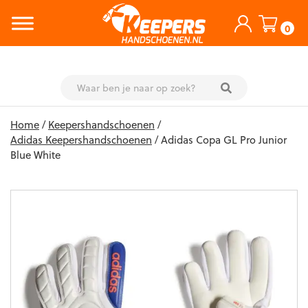
0
Skip
Home
/
Keepershandschoenen
/
to
Adidas Keepershandschoenen
/ Adidas Copa GL Pro Junior
content
Blue White