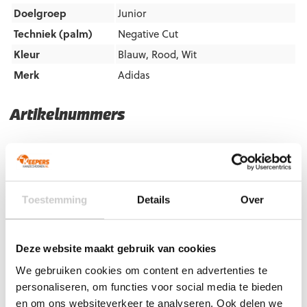
Doelgroep
Junior
Techniek (palm)
Negative Cut
Kleur
Blauw
,
Rood
,
Wit
Merk
Adidas
Artikelnummers
EAN code
Eigenschappen
Let op!
Houd rekening met 1-2 werkdagen extra levertijd
voor bedrukte artikelen.
Bedrukte artikelen kunnen wij helaas niet terugnemen.
Toestemming
Details
Over
Artikelnummer:
IX3830
Categorieën:
Adidas
Keepershandschoenen
,
Gras Keepershandschoenen
,
Keepershandschoenen
,
Keepershandschoenen kind
,
Deze website maakt gebruik van cookies
Keepershandschoenen maat 4
,
Keepershandschoenen maat
We gebruiken cookies om content en advertenties te
5
,
Keepershandschoenen maat 6
,
Keepershandschoenen
personaliseren, om functies voor social media te bieden
maat 7
,
Keepershandschoenen SALE
,
Negatief Naad
,
Ondergrond
,
Techniek
en om ons websiteverkeer te analyseren. Ook delen we