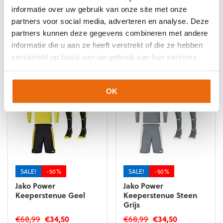
informatie over uw gebruik van onze site met onze
partners voor social media, adverteren en analyse. Deze
partners kunnen deze gegevens combineren met andere
informatie die u aan ze heeft verstrekt of die ze hebben
Gerelateerde producten
verzameld op basis van uw gebruik van hun services.
OK
SALE!
-50%
SALE!
-50%
Jako Power
Jako Power
Keeperstenue Geel
Keeperstenue Steen
Grijs
Oorspronkelijke
Huidige
Oorspronkelijke
Huidige
€
68,99
€
34,50
€
68,99
€
34,50