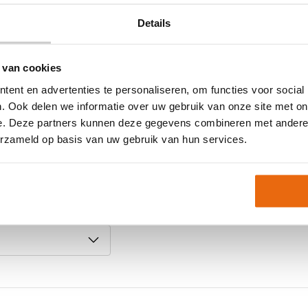
 7. De
Details
is bovendien ook
bijvoorbeeld je naam,
 Zo passen de
 van cookies
ent en advertenties te personaliseren, om functies voor social
. Ook delen we informatie over uw gebruik van onze site met on
e. Deze partners kunnen deze gegevens combineren met andere i
nioren met een goede
erzameld op basis van uw gebruik van hun services.
Pro Junior het ideale
t morgen thuis
st contact met ons op.