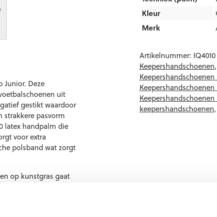
Kleur
Merk
Artikelnummer:
IQ4010
Keepershandschoenen
Keepershandschoenen 
 Junior. Deze
Keepershandschoenen 
voetbalschoenen uit
Keepershandschoenen
gatief gestikt waardoor
keepershandschoenen
en strakkere pasvorm
 latex handpalm die
rgt voor extra
sche polsband wat zorgt
en op kunstgras gaat