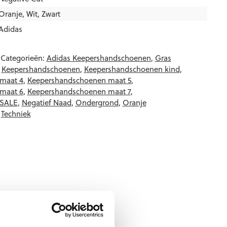
Oranje
,
Wit
,
Zwart
Adidas
Categorieën:
Adidas Keepershandschoenen
,
Gras
,
Keepershandschoenen
,
Keepershandschoenen kind
,
maat 4
,
Keepershandschoenen maat 5
,
maat 6
,
Keepershandschoenen maat 7
,
 SALE
,
Negatief Naad
,
Ondergrond
,
Oranje
,
Techniek