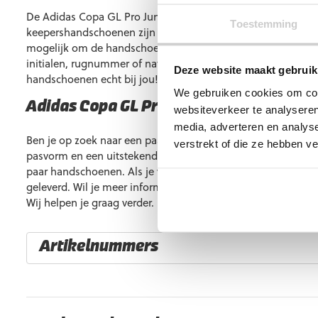
De Adidas Copa GL Pro Junior zijn verkrijgbaar in maat 4 t/m
Toestemming
keepershandschoenen zijn dus geschikt voor junioren. Het 
mogelijk om de handschoenen te personaliseren. Zo kun je 
initialen, rugnummer of nationaliteit erop laten bedrukken.
Deze website maakt gebruik
handschoenen echt bij jou!
We gebruiken cookies om cont
Adidas Copa GL Pro Junior?
websiteverkeer te analyseren
media, adverteren en analys
Ben je op zoek naar een paar keepershandschoenen voor ju
verstrekt of die ze hebben v
pasvorm en een uitstekende grip? Dan is de Adidas Copa GL 
paar handschoenen. Als je voor 23:00 besteld, dan wordt he
geleverd. Wil je meer informatie ontvangen? Neem dan geru
Wij helpen je graag verder.
Artikelnummers
EAN code
Eigenschappen