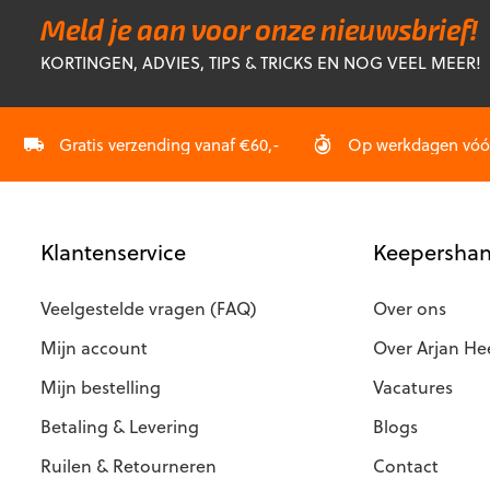
Deze
Deze
Meld je aan voor onze nieuwsbrief!
optie
optie
KORTINGEN, ADVIES, TIPS & TRICKS EN NOG VEEL MEER!
kan
kan
gekozen
gekozen
worden
worden
op
op
Gratis verzending vanaf €60,-
Op werkdagen vóór 
de
de
productpagina
productp
Klantenservice
Keepershan
Veelgestelde vragen (FAQ)
Over ons
Mijn account
Over Arjan He
Mijn bestelling
Vacatures
Betaling & Levering
Blogs
Ruilen & Retourneren
Contact