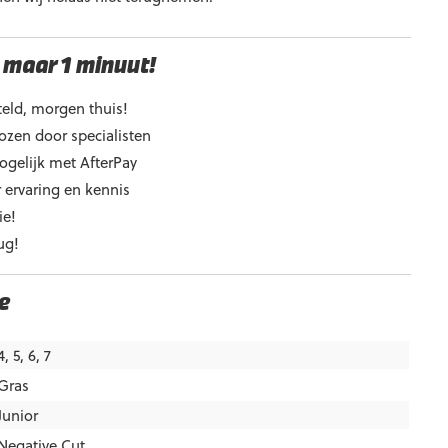
 maar 1 minuut!
eld, morgen thuis!
ozen door specialisten
ogelijk met AfterPay
 ervaring en kennis
ie!
ug!
e
4, 5, 6, 7
Gras
Junior
Negative Cut