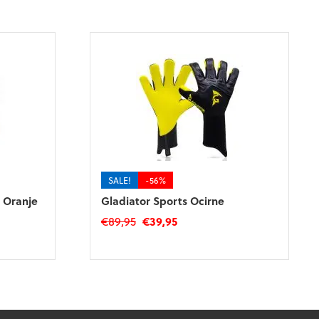
SALE!
-56%
 Oranje
Gladiator Sports Ocirne
Oorspronkelijke
Huidige
€
89,95
€
39,95
prijs
prijs
Dit
was:
is:
product
€89,95.
€39,95.
heeft
meerdere
variaties.