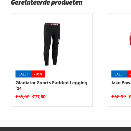
Gerelateerde producten
SALE!
-50%
SALE!
Gladiator Sports Padded Legging
Jako Pow
’24
Oorspronkelijke
Huidige
O
€
55,00
€
27,50
€
68,99
prijs
prijs
pr
Dit
Dit
was:
is:
w
product
product
€55,00.
€27,50.
€
heeft
heeft
meerdere
meerdere
variaties.
variaties.