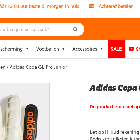
r 23:00 uur besteld, morgen in huis
Achteraf betalen
escherming
Voetballen
Accessoires
SALE
KH
nen
/ Adidas Copa GL Pro Junior
Adidas Copa 
Dit product is nu niet o
Let op!
Houd rekening m
Bedrukte artikelen kun