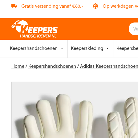
Gratis verzending vanaf €60,-
Op werkdagen vóó
Skip
Keepershandschoenen
Keeperskleding
Keepersb
to
content
Home
/
Keepershandschoenen
/
Adidas Keepershandschoe