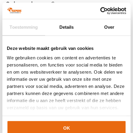
Ondergrond
Gras
Doelgroep
Junior
,
Senior
Techniek (palm)
Negative Cut
Toestemming
Details
Over
Kleur
Fluo Orange
,
Wit
,
Zwart
Merk
Adidas
Deze website maakt gebruik van cookies
Artikelnummers
We gebruiken cookies om content en advertenties te
personaliseren, om functies voor social media te bieden
EAN code
Eigenschappen
en om ons websiteverkeer te analyseren. Ook delen we
Let op!
Houd rekening met 1-2 werkdagen extra levertijd
4067888688788
Maat: 7
informatie over uw gebruik van onze site met onze
voor bedrukte artikelen.
partners voor social media, adverteren en analyse. Deze
Bedrukte artikelen kunnen wij helaas niet terugnemen.
partners kunnen deze gegevens combineren met andere
Artikelnummer:
IS7586
Categorieën:
Adidas
informatie die u aan ze heeft verstrekt of die ze hebben
Keepershandschoenen
,
Gras Keepershandschoenen
,
verzameld op basis van uw gebruik van hun services.
Keepershandschoenen
,
Keepershandschoenen kind
,
Keepershandschoenen maat 10
,
Keepershandschoenen maat
11
,
Keepershandschoenen maat 5
,
Keepershandschoenen
OK
maat 6
,
Keepershandschoenen maat 7
,