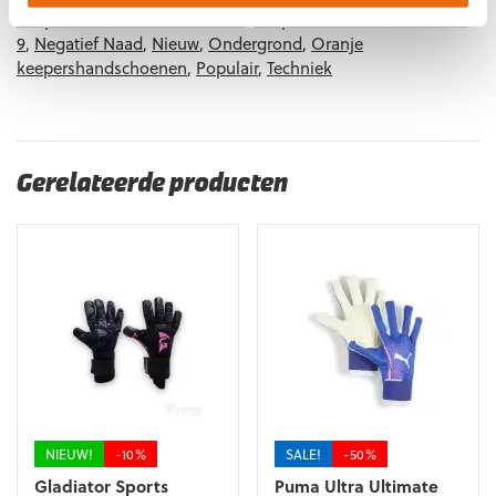
Keepershandschoenen maat 8
,
Keepershandschoenen maat
9
,
Negatief Naad
,
Nieuw
,
Ondergrond
,
Oranje
keepershandschoenen
,
Populair
,
Techniek
Gerelateerde producten
NIEUW!
-10%
SALE!
-50%
Gladiator Sports
Puma Ultra Ultimate