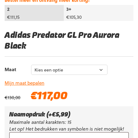
Bestel meer en ontvang meer korting!
2
3+
€
111,15
€
105,30
Adidas Predator GL Pro Aurora
Black
Maat
Mijn maat bepalen
Oorspronkelijke
Huidige
€
117,00
€
130,00
prijs
prijs
was:
is:
€130,00.
€117,00.
Naamopdruk
(+
€
5,99
)
Maximale aantal karakters: 15
Let op! Het bedrukken van symbolen is niet mogelijk!