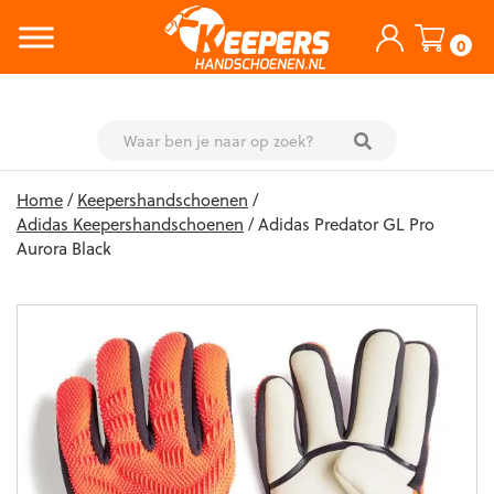
0
Skip
Home
/
Keepershandschoenen
/
to
Adidas Keepershandschoenen
/ Adidas Predator GL Pro
content
Aurora Black