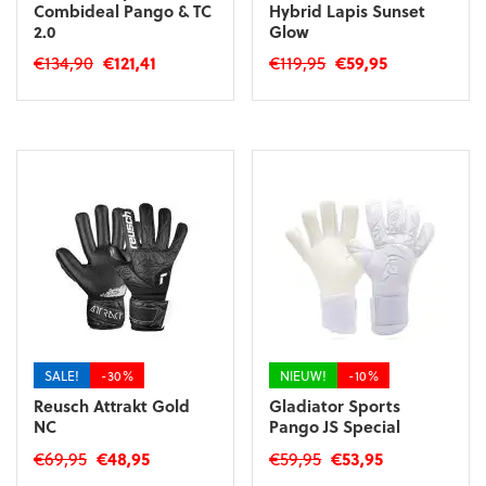
Combideal Pango & TC
Hybrid Lapis Sunset
2.0
Glow
Oorspronkelijke
Huidige
Oorspronkelijke
Huidige
€
134,90
€
121,41
€
119,95
€
59,95
prijs
prijs
prijs
prijs
Dit
Dit
was:
is:
was:
is:
product
product
€134,90.
€121,41.
€119,95.
€59,95.
heeft
heeft
meerdere
meerdere
variaties.
variaties.
Deze
Deze
optie
optie
kan
kan
gekozen
gekozen
worden
worden
op
op
de
de
SALE!
-30%
NIEUW!
-10%
productpagina
productpagina
Reusch Attrakt Gold
Gladiator Sports
NC
Pango JS Special
Oorspronkelijke
Huidige
Oorspronkelijke
Huidige
€
69,95
€
48,95
€
59,95
€
53,95
prijs
prijs
prijs
prijs