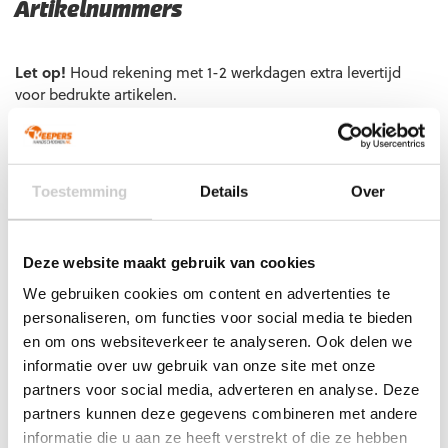
Artikelnummers
EAN code
Eigenschappen
Let op!
Houd rekening met 1-2 werkdagen extra levertijd
voor bedrukte artikelen.
Bedrukte artikelen kunnen wij helaas niet terugnemen.
Artikelnummer:
IA0862
Categorieën:
Adidas
Keepershandschoenen
,
Gras Keepershandschoenen
,
Groene
Toestemming
Details
Over
keepershandschoenen
,
Keepershandschoenen
,
Keepershandschoenen SALE
,
Negatief Naad
,
Ondergrond
,
Techniek
Deze website maakt gebruik van cookies
We gebruiken cookies om content en advertenties te
personaliseren, om functies voor social media te bieden
en om ons websiteverkeer te analyseren. Ook delen we
Gerelateerde producten
informatie over uw gebruik van onze site met onze
partners voor social media, adverteren en analyse. Deze
partners kunnen deze gegevens combineren met andere
informatie die u aan ze heeft verstrekt of die ze hebben