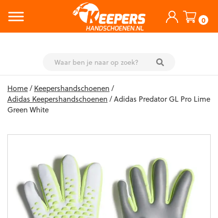
0
Skip
Home
/
Keepershandschoenen
/
to
Adidas Keepershandschoenen
/ Adidas Predator GL Pro Lime
content
Green White