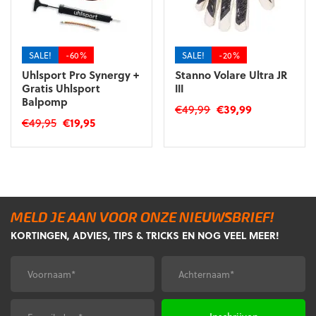
op
worden
de
op
productpagina
de
SALE!
-60%
SALE!
-20%
productpagina
Uhlsport Pro Synergy +
Stanno Volare Ultra JR
Gratis Uhlsport
III
Balpomp
Oorspronkelijke
Huidige
€
49,99
€
39,99
Oorspronkelijke
Huidige
€
49,95
€
19,95
prijs
prijs
Dit
prijs
prijs
was:
is:
product
was:
is:
€49,99.
€39,99.
heeft
€49,95.
€19,95.
meerdere
variaties.
Deze
MELD JE AAN VOOR ONZE NIEUWSBRIEF!
optie
KORTINGEN, ADVIES, TIPS & TRICKS EN NOG VEEL MEER!
kan
gekozen
worden
Voornaam
Achternaam
*
*
op
de
productpagina