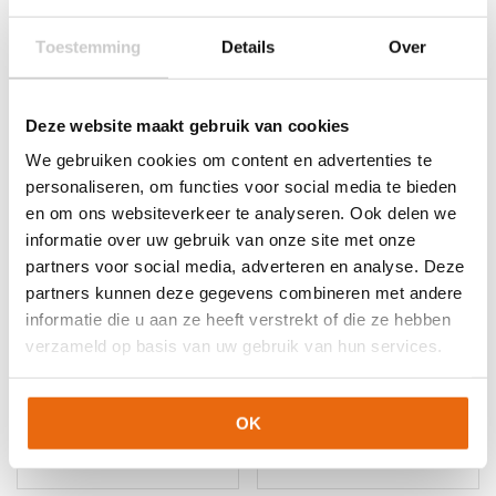
Toestemming
Details
Over
Gerelateerde producten
Deze website maakt gebruik van cookies
We gebruiken cookies om content en advertenties te
personaliseren, om functies voor social media te bieden
en om ons websiteverkeer te analyseren. Ook delen we
informatie over uw gebruik van onze site met onze
partners voor social media, adverteren en analyse. Deze
partners kunnen deze gegevens combineren met andere
informatie die u aan ze heeft verstrekt of die ze hebben
verzameld op basis van uw gebruik van hun services.
NIEUW!
-10%
NIEUW!
-13%
Adidas Woman’s
Derbystar Allstars
Champions League Pro
Football
OK
Oorspronkelijke
Huidige
Oorspronkelijke
Huidige
€
150,00
€
135,00
€
22,99
€
19,95
prijs
prijs
prijs
prijs