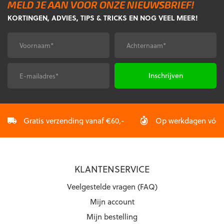
MELD JE AAN VOOR ONZE NIEUWSBRIEF!
KORTINGEN, ADVIES, TIPS & TRICKS EN NOG VEEL MEER!
Voornaam
Achternaam
*
*
E-
CAPTCHA
mailadres
*
Gratis verzending vanaf €60,-
Op werkdagen vóór 2
KLANTENSERVICE
Veelgestelde vragen (FAQ)
Mijn account
Mijn bestelling