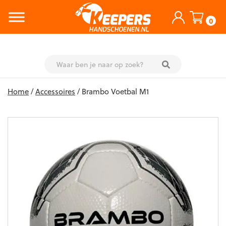
0
Skip
Home
/
Accessoires
/ Brambo Voetbal M1
to
content