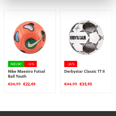
was:
is:
was:
is:
€150,00.
€135,00.
€22,99.
€19,95.
NIEUW!
-10%
-20%
Nike Maestro Futsal
Derbystar Classic TT II
Ball Youth
Oorspronkelijke
Huidige
Oorspronkelijke
Huidige
€
24,99
€
22,49
€
44,99
€
35,95
prijs
prijs
prijs
prijs
was:
is:
was:
is:
€24,99.
€22,49.
€44,99.
€35,95.