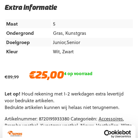
Extra informatie
Maat
5
Ondergrond
Gras
,
Kunstgras
Doelgroep
Junior,Senior
Kleur
Wit
,
Zwart
Oorspronkelijke
Huidige
€
25,00
4 op voorraad
€
89,99
prijs
prijs
was:
is:
Let op!
€89,99.
Houd rekening met 1-2 werkdagen extra levertijd
€25,00.
voor bedrukte artikelen.
Bedrukte artikelen kunnen wij helaas niet terugnemen.
Artikelnummer:
8720195933380
Categorieën:
Accessoires
,
Brambo voetbal
,
Kunstgras voetbal
,
Nieuw
,
Voetballen
,
Witte
voetbal