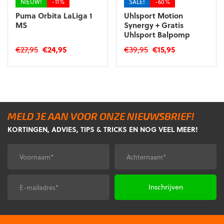
NIEUW!
-11%
SALE!
-60%
productpagina
Puma Orbita LaLiga 1
Uhlsport Motion
MS
Synergy + Gratis
Uhlsport Balpomp
Oorspronkelijke
Huidige
Oorspronkelijke
Huidige
€
27,95
€
24,95
€
39,95
€
15,95
prijs
prijs
prijs
prijs
Dit
was:
is:
was:
is:
product
€27,95.
€24,95.
€39,95.
€15,95.
heeft
meerdere
variaties.
MELD JE AAN VOOR ONZE NIEUWSBRIEF!
Deze
KORTINGEN, ADVIES, TIPS & TRICKS EN NOG VEEL MEER!
optie
kan
gekozen
Voornaam
Achternaam
*
*
worden
op
de
E-
CAPTCHA
productpagina
mailadres
*