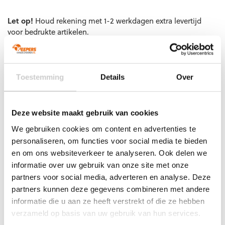
Let op!
Houd rekening met 1-2 werkdagen extra levertijd
voor bedrukte artikelen.
Bedrukte artikelen kunnen wij helaas niet terugnemen.
Artikelnummer:
8720851231874
Categorieën:
Accessoires
,
Derbystar voetbal
,
Nieuw
,
Ondergrond
,
Oranje voetbal
,
Toestemming
Details
Over
Straatvoetbal
,
Voetballen
Deze website maakt gebruik van cookies
We gebruiken cookies om content en advertenties te
Gerelateerde producten
personaliseren, om functies voor social media te bieden
en om ons websiteverkeer te analyseren. Ook delen we
informatie over uw gebruik van onze site met onze
partners voor social media, adverteren en analyse. Deze
partners kunnen deze gegevens combineren met andere
informatie die u aan ze heeft verstrekt of die ze hebben
verzameld op basis van uw gebruik van hun services.