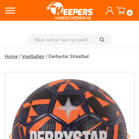
0
Skip
Home
/
Voetballen
/ Derbystar Straatbal
to
content