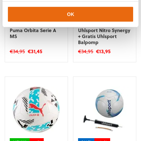
OK
NIEUW!
-10%
SALE!
-60%
Puma Orbita Serie A
Uhlsport Nitro Synergy
MS
+ Gratis Uhlsport
Balpomp
Oorspronkelijke
Huidige
Oorspronkelijke
Huidige
€
34,95
€
31,45
€
34,95
€
13,95
prijs
prijs
prijs
prijs
Dit
was:
is:
was:
is:
product
€34,95.
€31,45.
€34,95.
€13,95.
heeft
meerdere
variaties.
Deze
optie
kan
gekozen
worden
op
de