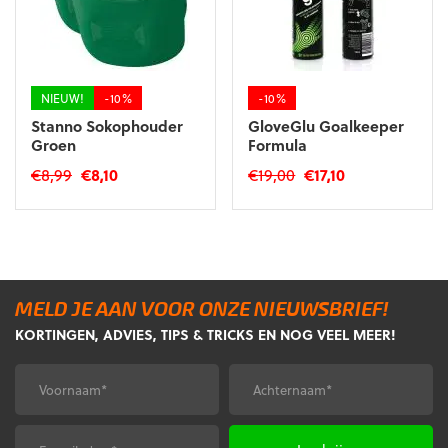
gekozen
worden
op
de
NIEUW!
-10%
-10%
productpagina
Stanno Sokophouder
GloveGlu Goalkeeper
Groen
Formula
Oorspronkelijke
Huidige
Oorspronkelijke
Huidige
€
8,99
€
8,10
€
19,00
€
17,10
prijs
prijs
prijs
prijs
was:
is:
was:
is:
€8,99.
€8,10.
€19,00.
€17,10.
MELD JE AAN VOOR ONZE NIEUWSBRIEF!
KORTINGEN, ADVIES, TIPS & TRICKS EN NOG VEEL MEER!
Voornaam
Achternaam
*
*