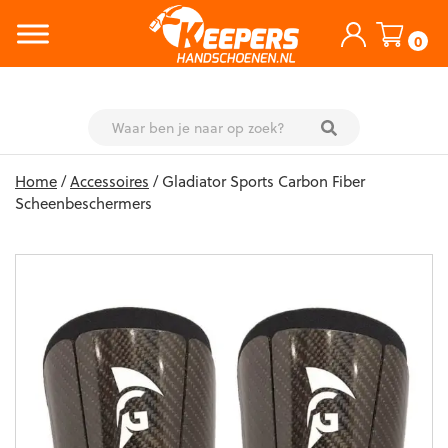
0
Skip
Home
/
Accessoires
/ Gladiator Sports Carbon Fiber
to
Scheenbeschermers
content