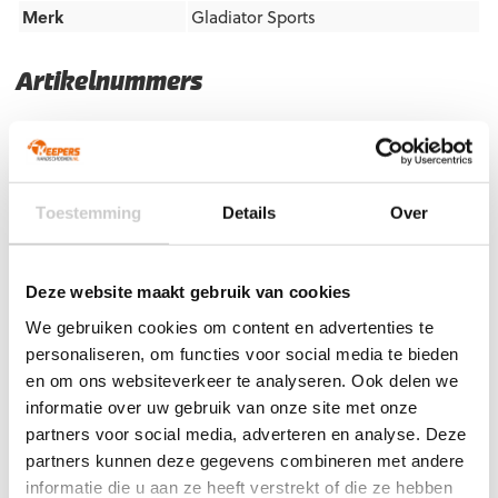
Merk
Gladiator Sports
Artikelnummers
EAN code
Eigenschappen
Let op!
Houd rekening met 1-2 werkdagen extra levertijd
voor bedrukte artikelen.
Bedrukte artikelen kunnen wij helaas niet terugnemen.
Toestemming
Details
Over
Artikelnummer:
GSCFS
Categorieën:
Accessoires
,
Gladiator
Sports
,
Gladiator Sports accessoires
,
Nieuw
,
Scheenbeschermers
Deze website maakt gebruik van cookies
We gebruiken cookies om content en advertenties te
personaliseren, om functies voor social media te bieden
en om ons websiteverkeer te analyseren. Ook delen we
Gerelateerde producten
informatie over uw gebruik van onze site met onze
partners voor social media, adverteren en analyse. Deze
partners kunnen deze gegevens combineren met andere
informatie die u aan ze heeft verstrekt of die ze hebben