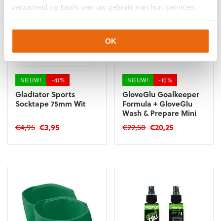
verzameld op basis van uw gebruik van hun services.
OK
NIEUW!
-41%
NIEUW!
-10%
Gladiator Sports
GloveGlu Goalkeeper
Socktape 75mm Wit
Formula + GloveGlu
Wash & Prepare Mini
Oorspronkelijke
Huidige
Oorspronkelijke
Huidige
€
4,95
€
3,95
€
22,50
€
20,25
prijs
prijs
prijs
prijs
Dit
was:
is:
was:
is:
product
€4,95.
€3,95.
€22,50.
€20,25.
heeft
meerdere
variaties.
Deze
optie
kan