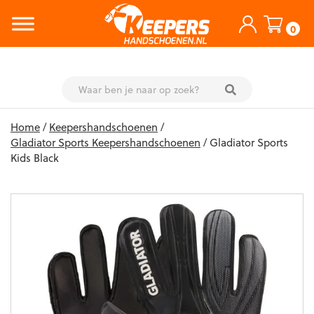
0
Skip
Home
/
Keepershandschoenen
/
to
Gladiator Sports Keepershandschoenen
/ Gladiator Sports
content
Kids Black