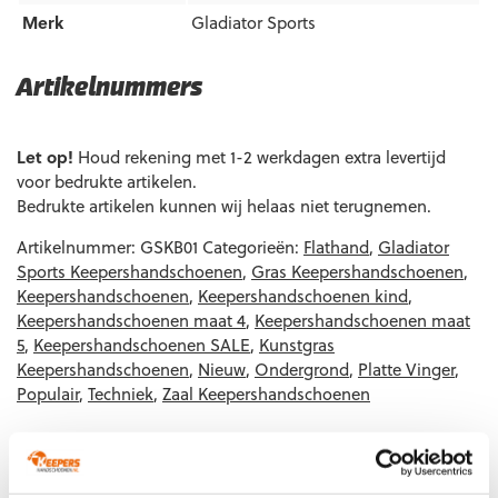
Merk
Gladiator Sports
Artikelnummers
EAN code
Eigenschappen
Let op!
Houd rekening met 1-2 werkdagen extra levertijd
voor bedrukte artikelen.
Bedrukte artikelen kunnen wij helaas niet terugnemen.
Artikelnummer:
GSKB01
Categorieën:
Flathand
,
Gladiator
Sports Keepershandschoenen
,
Gras Keepershandschoenen
,
Keepershandschoenen
,
Keepershandschoenen kind
,
Keepershandschoenen maat 4
,
Keepershandschoenen maat
5
,
Keepershandschoenen SALE
,
Kunstgras
Keepershandschoenen
,
Nieuw
,
Ondergrond
,
Platte Vinger
,
Populair
,
Techniek
,
Zaal Keepershandschoenen