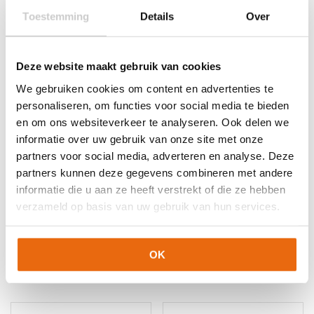
Gerelateerde producten
Toestemming
Details
Over
Deze website maakt gebruik van cookies
We gebruiken cookies om content en advertenties te
personaliseren, om functies voor social media te bieden
en om ons websiteverkeer te analyseren. Ook delen we
informatie over uw gebruik van onze site met onze
partners voor social media, adverteren en analyse. Deze
partners kunnen deze gegevens combineren met andere
SALE!
-60%
SALE!
-60%
informatie die u aan ze heeft verstrekt of die ze hebben
Stanno Altius
Uhlsport Pro Synergy +
verzameld op basis van uw gebruik van hun services.
Keeperstenue Pink
Gratis Uhlsport
Black
Balpomp
Oorspronkelijke
Huidige
Oorspronkelijke
Huidige
€
58,95
€
23,58
€
49,95
€
19,95
OK
prijs
prijs
prijs
prijs
Dit
was:
is:
was:
is:
product
€58,95.
€23,58.
€49,95.
€19,95.
heeft
meerdere