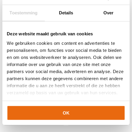
Toestemming
Details
Over
Gerelateerde producten
Deze website maakt gebruik van cookies
We gebruiken cookies om content en advertenties te
personaliseren, om functies voor social media te bieden
en om ons websiteverkeer te analyseren. Ook delen we
informatie over uw gebruik van onze site met onze
partners voor social media, adverteren en analyse. Deze
partners kunnen deze gegevens combineren met andere
informatie die u aan ze heeft verstrekt of die ze hebben
-10%
NIEUW!
-16%
verzameld op basis van uw gebruik van hun services.
Uhlsport Team Pro
Jako River
Essential
Keeperstenue
Voetbalsokken Zwart
Hemelsblauw
OK
Oorspronkelijke
Huidige
Oorspronkelijke
Huidige
€
8,99
€
8,10
€
67,97
€
56,92
prijs
prijs
prijs
prijs
Dit
Dit
was:
is:
was:
is:
product
product