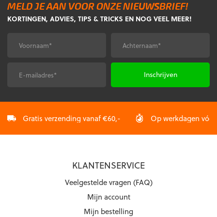
MELD JE AAN VOOR ONZE NIEUWSBRIEF!
Deze
Deze
KORTINGEN, ADVIES, TIPS & TRICKS EN NOG VEEL MEER!
optie
optie
kan
kan
gekozen
gekozen
Voornaam
Achternaam
*
*
worden
worden
op
op
de
de
E-
CAPTCHA
productpagina
productpagina
mailadres
*
Gratis verzending vanaf €60,-
Op werkdagen vóór 2
KLANTENSERVICE
Veelgestelde vragen (FAQ)
Mijn account
Mijn bestelling