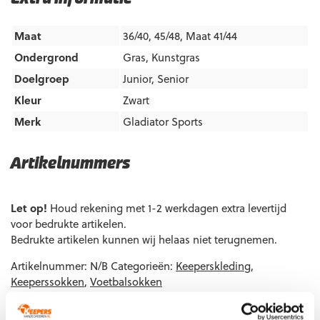
Maat
36/40, 45/48, Maat 41/44
Ondergrond
Gras
,
Kunstgras
Doelgroep
Junior
,
Senior
Kleur
Zwart
Merk
Gladiator Sports
Artikelnummers
EAN code
Eigenschappen
Let op!
Houd rekening met 1-2 werkdagen extra levertijd
8720663634474
Maat: Maat 41/44
voor bedrukte artikelen.
Bedrukte artikelen kunnen wij helaas niet terugnemen.
Artikelnummer:
N/B
Categorieën:
Keeperskleding
,
Keeperssokken
,
Voetbalsokken