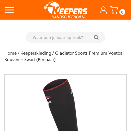
0
Skip
Home
/
Keeperskleding
/ Gladiator Sports Premium Voetbal
to
Kousen – Zwart (Per paar)
content