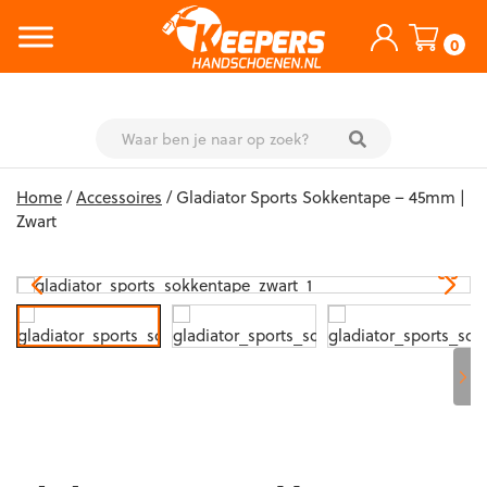
0
Skip
Home
/
Accessoires
/ Gladiator Sports Sokkentape – 45mm |
to
Zwart
content