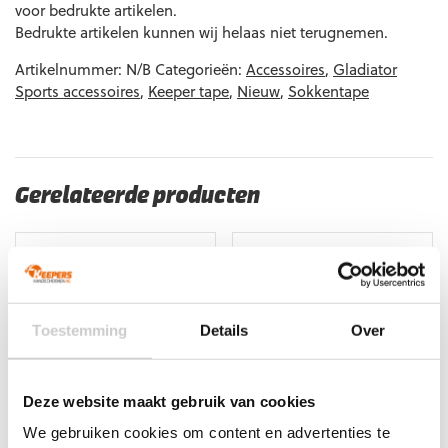
8719925603105
:
voor bedrukte artikelen.
Bedrukte artikelen kunnen wij helaas niet terugnemen.
8720663639127
:
8720663639134
:
Artikelnummer:
N/B
Categorieën:
Accessoires
,
Gladiator
8720663639141
:
Sports accessoires
,
Keeper tape
,
Nieuw
,
Sokkentape
Gerelateerde producten
Toestemming
Details
Over
Deze website maakt gebruik van cookies
We gebruiken cookies om content en advertenties te
NIEUW!
-10%
-10%