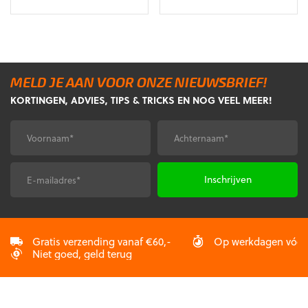
prijs
prijs
prijs
prijs
was:
is:
was:
is:
€8,99.
€8,10.
€8,99.
€8,10.
MELD JE AAN VOOR ONZE NIEUWSBRIEF!
KORTINGEN, ADVIES, TIPS & TRICKS EN NOG VEEL MEER!
Voornaam
Achternaam
*
*
E-
CAPTCHA
mailadres
*
Gratis verzending vanaf €60,-
Op werkdagen vóór 2
Niet goed, geld terug