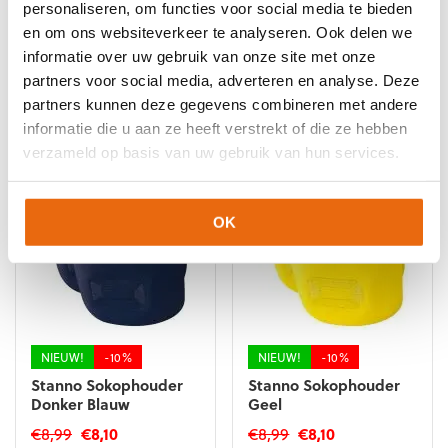
personaliseren, om functies voor social media te bieden
Stanno Sokophouder
Jako Profi Nekwarmer
en om ons websiteverkeer te analyseren. Ook delen we
Oranje
informatie over uw gebruik van onze site met onze
Oorspronkelijke
Huidige
Oorspronkelijke
Huidige
€
8,99
€
8,10
€
14,99
€
13,50
partners voor social media, adverteren en analyse. Deze
prijs
prijs
prijs
prijs
partners kunnen deze gegevens combineren met andere
was:
is:
was:
is:
informatie die u aan ze heeft verstrekt of die ze hebben
€8,99.
€8,10.
€14,99.
€13,50.
verzameld op basis van uw gebruik van hun services.
OK
NIEUW!
-10%
NIEUW!
-10%
Stanno Sokophouder
Stanno Sokophouder
Donker Blauw
Geel
Oorspronkelijke
Huidige
Oorspronkelijke
Huidige
€
8,99
€
8,10
€
8,99
€
8,10