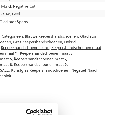
Hybrid
,
Negative Cut
Blauw
,
Geel
Gladiator Sports
T
Categorieën:
Blauwe keepershandschoenen
,
Gladiator
hoenen
,
Gras Keepershandschoenen
,
Hybrid
,
,
Keepershandschoenen kind
,
Keepershandschoenen maat
n maat 11
,
Keepershandschoenen maat 5
,
maat 6
,
Keepershandschoenen maat 7
,
maat 8
,
Keepershandschoenen maat 9
,
 SALE
,
Kunstgras Keepershandschoenen
,
Negatief Naad
,
chniek