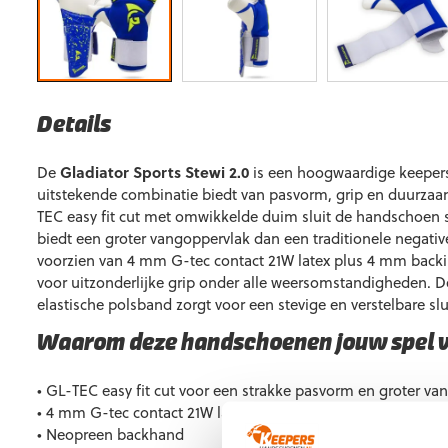
Details
De
Gladiator Sports Stewi 2.0
is een hoogwaardige keeper
uitstekende combinatie biedt van pasvorm, grip en duurzaa
TEC easy fit cut met omwikkelde duim sluit de handschoen 
biedt een groter vangoppervlak dan een traditionele negativ
voorzien van 4 mm G-tec contact 21W latex plus 4 mm backi
voor uitzonderlijke grip onder alle weersomstandigheden. 
elastische polsband zorgt voor een stevige en verstelbare slu
Waarom deze handschoenen jouw spel 
• GL-TEC easy fit cut voor een strakke pasvorm en groter va
• 4 mm G-tec contact 21W latex voor uitstekende grip en sc
• Neopreen backhand