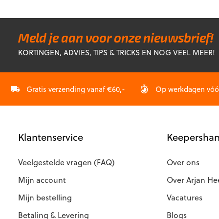
heeft
heeft
meerdere
meerdere
variaties.
variaties.
Deze
Deze
Meld je aan voor onze nieuwsbrief!
optie
optie
KORTINGEN, ADVIES, TIPS & TRICKS EN NOG VEEL MEER!
kan
kan
gekozen
gekozen
worden
worden
op
op
Gratis verzending vanaf €60,-
Op werkdagen vóór 
de
de
productpagina
productp
Klantenservice
Keepershan
Veelgestelde vragen (FAQ)
Over ons
Mijn account
Over Arjan He
Mijn bestelling
Vacatures
Betaling & Levering
Blogs