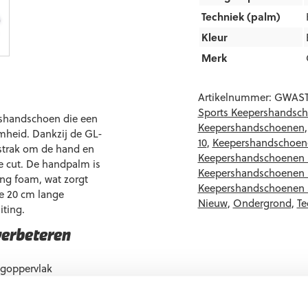
Techniek (palm)
Kleur
Merk
Artikelnummer:
GWAS
Sports Keepershandsc
shandschoen die een
Keepershandschoenen
mheid. Dankzij de GL-
10
,
Keepershandschoene
strak om de hand en
Keepershandschoenen 
e cut. De handpalm is
Keepershandschoenen 
ng foam, wat zorgt
Keepershandschoenen
De 20 cm lange
Nieuw
,
Ondergrond
,
Te
iting.
verbeteren
ngoppervlak
hokabsorptie