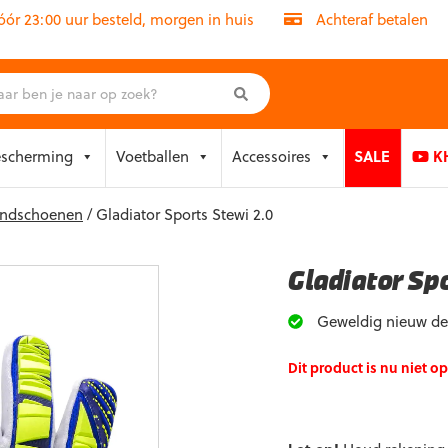
r 23:00 uur besteld, morgen in huis
Achteraf betalen
escherming
Voetballen
Accessoires
SALE
KH
handschoenen
/ Gladiator Sports Stewi 2.0
Gladiator Sp
Geweldig nieuw des
Dit product is nu niet o