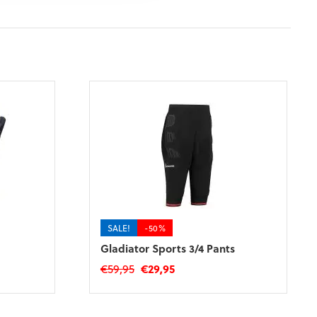
SALE!
-50%
Gladiator Sports 3/4 Pants
Oorspronkelijke
Huidige
€
59,95
€
29,95
prijs
prijs
Dit
was:
is:
product
€59,95.
€29,95.