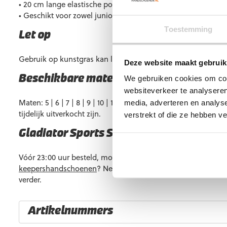
• 20 cm lange elastische polsband
• Geschikt voor zowel junior als senior keepers
Toestemming
Let op
Gebruik op kunstgras kan leiden tot een kortere levensduur.
Deze website maakt gebruik
Beschikbare maten
We gebruiken cookies om cont
websiteverkeer te analyseren
Maten: 5 | 6 | 7 | 8 | 9 | 10 | 11. Vrijwel altijd op voorraad, 
media, adverteren en analys
tijdelijk uitverkocht zijn.
verstrekt of die ze hebben v
Gladiator Sports Stewi 2.0 kopen?
Vóór 23:00 uur besteld, morgen al in huis. Heb je vragen ov
keepershandschoenen
? Neem gerust
contact
met ons op, we
verder.
Artikelnummers