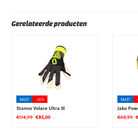
EAN code
Eigenschappen
Gerelateerde producten
SALE!
-26%
SALE!
Stanno Volare Ultra III
Jako Pow
Oorspronkelijke
Huidige
O
€
114,99
€
85,00
€
68,99
prijs
prijs
pr
Dit
Dit
was:
is:
w
product
product
€114,99.
€85,00.
€