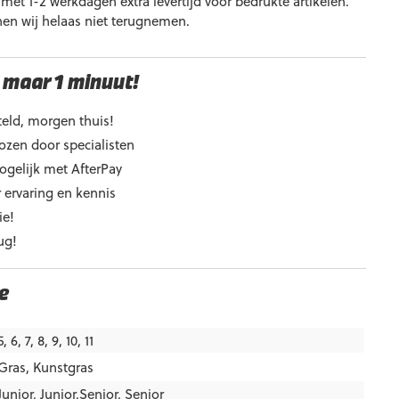
et 1-2 werkdagen extra levertijd voor bedrukte artikelen.
nen wij helaas niet terugnemen.
 maar 1 minuut!
eld, morgen thuis!
ozen door specialisten
ogelijk met AfterPay
 ervaring en kennis
ie!
ug!
e
5, 6, 7, 8, 9, 10, 11
Gras
,
Kunstgras
Junior
,
Junior,Senior
,
Senior