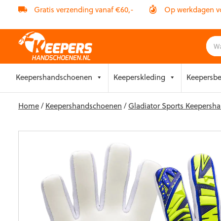
Gratis verzending vanaf €60,-
Op werkdagen vóó
Skip
Keepershandschoenen
Keeperskleding
Keepersb
to
content
Home
/
Keepershandschoenen
/
Gladiator Sports Keepers