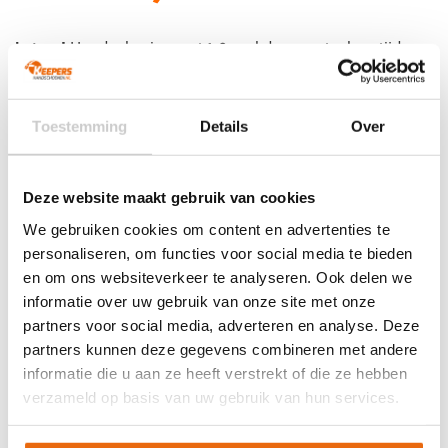
prijs
prijs
was:
is:
Let op!
€43,00.
Houd rekening met 1-2 werkdagen extra levertijd
€38,70.
voor bedrukte artikelen.
Bedrukte artikelen kunnen wij helaas niet terugnemen.
EAN:
5061030550069
Artikelnummer:
5061030550069
Toestemming
Details
Over
Categorieën:
Accessoires
,
Handschoenreiniger
,
Nieuw
Deze website maakt gebruik van cookies
We gebruiken cookies om content en advertenties te
personaliseren, om functies voor social media te bieden
Gerelateerde producten
en om ons websiteverkeer te analyseren. Ook delen we
informatie over uw gebruik van onze site met onze
partners voor social media, adverteren en analyse. Deze
partners kunnen deze gegevens combineren met andere
informatie die u aan ze heeft verstrekt of die ze hebben
verzameld op basis van uw gebruik van hun services.