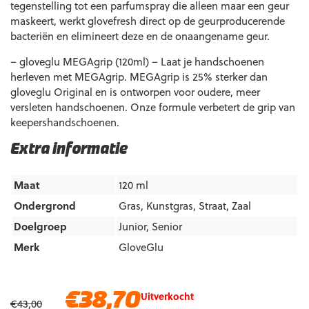
tegenstelling tot een parfumspray die alleen maar een geur
maskeert, werkt glovefresh direct op de geurproducerende
bacteriën en elimineert deze en de onaangename geur.
– gloveglu MEGAgrip (120ml) – Laat je handschoenen
herleven met MEGAgrip. MEGAgrip is 25% sterker dan
gloveglu Original en is ontworpen voor oudere, meer
versleten handschoenen. Onze formule verbetert de grip van
keepershandschoenen.
Extra informatie
Maat
120 ml
Ondergrond
Gras
,
Kunstgras
,
Straat
,
Zaal
Doelgroep
Junior
,
Senior
Merk
GloveGlu
Oorspronkelijke
Huidige
€
38,70
Uitverkocht
€
43,00