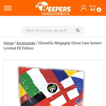
0
Skip
Home
/
Accessoires
/ GloveGlu Megagrip Glove Care System
to
Limited EK Edition
content