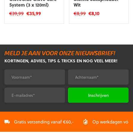
System (3 x 120ml)
Wit
Oorspronkelijke
Huidige
Oorspronkelijke
Huidige
€
39,99
€
35,99
€
8,99
€
8,10
prijs
prijs
prijs
prijs
was:
is:
was:
is:
€39,99.
€35,99.
€8,99.
€8,10.
MELD JE AAN VOOR ONZE NIEUWSBRIEF!
KORTINGEN, ADVIES, TIPS & TRICKS EN NOG VEEL MEER!
Voornaam
Achternaam
*
*
E-
CAPTCHA
mailadres
*
Gratis verzending vanaf €60,-
Op werkdagen vóór 2