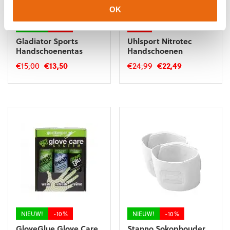
OK
NIEUW!
-10%
-10%
Gladiator Sports
Uhlsport Nitrotec
Handschoenentas
Handschoenen
Oorspronkelijke
Huidige
Oorspronkelijke
Huidige
€
15,00
€
13,50
€
24,99
€
22,49
prijs
prijs
prijs
prijs
Dit
was:
is:
was:
is:
product
€15,00.
€13,50.
€24,99.
€22,49.
heeft
meerdere
variaties.
Deze
optie
kan
gekozen
worden
op
de
NIEUW!
-10%
NIEUW!
-10%
productpagina
GloveGlue Glove Care
Stanno Sokophouder