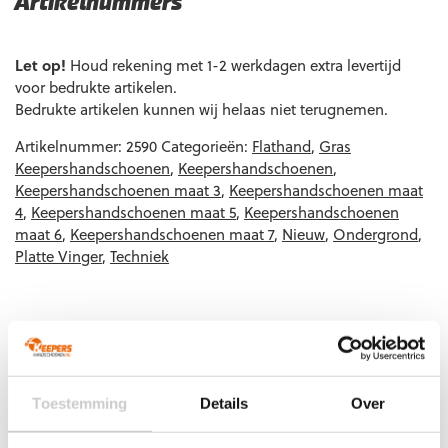
Artikelnummers
EAN code
Eigenschappen
Let op!
Houd rekening met 1-2 werkdagen extra levertijd
voor bedrukte artikelen.
Bedrukte artikelen kunnen wij helaas niet terugnemen.
Artikelnummer:
2590
Categorieën:
Flathand
,
Gras
Keepershandschoenen
,
Keepershandschoenen
,
Keepershandschoenen maat 3
,
Keepershandschoenen maat
4
,
Keepershandschoenen maat 5
,
Keepershandschoenen
maat 6
,
Keepershandschoenen maat 7
,
Nieuw
,
Ondergrond
,
Platte Vinger
,
Techniek
Gerelateerde producten
Toestemming
Details
Over