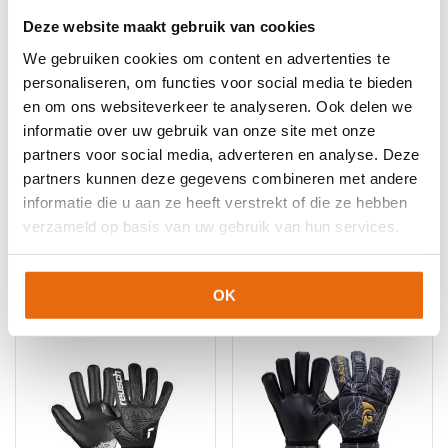
Deze website maakt gebruik van cookies
We gebruiken cookies om content en advertenties te
personaliseren, om functies voor social media te bieden
en om ons websiteverkeer te analyseren. Ook delen we
informatie over uw gebruik van onze site met onze
partners voor social media, adverteren en analyse. Deze
SALE!
-56%
SALE!
-40%
partners kunnen deze gegevens combineren met andere
Gladiator Sports
Reusch Attrakt Grip
informatie die u aan ze heeft verstrekt of die ze hebben
Ocirne
Oorspronkelijke
Huidige
€
39,95
€
23,95
verzameld op basis van uw gebruik van hun services.
Oorspronkelijke
Huidige
€
89,95
€
39,95
prijs
prijs
Dit
prijs
prijs
was:
is:
Dit
product
was:
is:
€39,95.
€23,95.
product
heeft
OK
€89,95.
€39,95.
heeft
meerdere
meerdere
variaties.
variaties.
Deze
Deze
optie
optie
kan
kan
gekozen
gekozen
worden