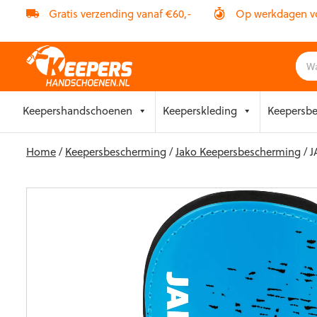
Gratis verzending vanaf €60,-
Op werkdagen vóó
Skip
Keepershandschoenen
Keeperskleding
Keepersb
to
content
Home
/
Keepersbescherming
/
Jako Keepersbescherming
/ J