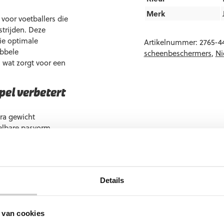
Merk
oor voetballers die
trijden. Deze
ie optimale
Artikelnummer:
2765-4
ubbele
scheenbeschermers
,
Ni
, wat zorgt voor een
el verbetert
tra gewicht
telbare pasvorm
chikbare maten
Details
anaf 175 cm). Vrijwel
cht zijn.
asic kopen?
 van cookies