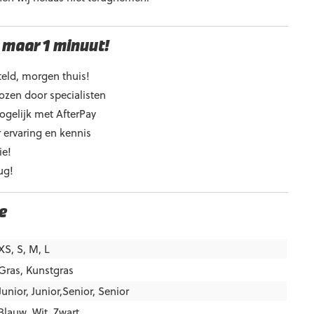
 maar 1 minuut!
eld, morgen thuis!
ozen door specialisten
ogelijk met AfterPay
 ervaring en kennis
ie!
ug!
e
XS, S, M, L
Gras
,
Kunstgras
Junior
,
Junior,Senior
,
Senior
Blauw
,
Wit
,
Zwart