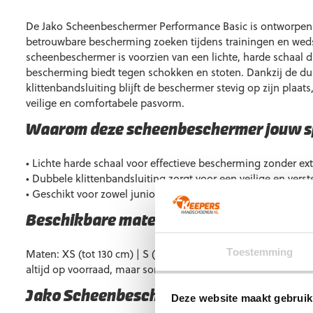
De Jako Scheenbeschermer Performance Basic is ontworpen v
betrouwbare bescherming zoeken tijdens trainingen en weds
scheenbeschermer is voorzien van een lichte, harde schaal d
bescherming biedt tegen schokken en stoten. Dankzij de d
klittenbandsluiting blijft de beschermer stevig op zijn plaats
veilige en comfortabele pasvorm.
Waarom deze scheenbeschermer jouw sp
• Lichte harde schaal voor effectieve bescherming zonder ex
• Dubbele klittenbandsluiting zorgt voor een veilige en vers
• Geschikt voor zowel junioren als senioren, dankzij de bes
Beschikbare maten
Toestemming
Maten: XS (tot 130 cm) | S (tot 150 cm) | M (tot 165 cm) | L (v
altijd op voorraad, maar soms kan een maat tijdelijk uitverko
Jako Scheenbeschermer Performance B
Deze website maakt gebruik