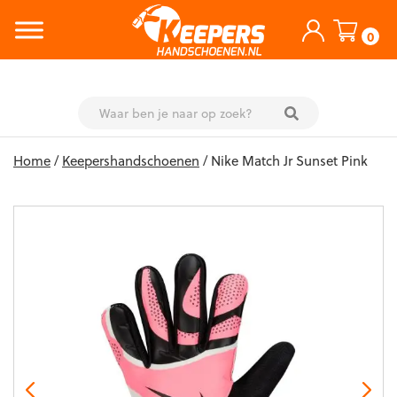
0
Skip
Home
/
Keepershandschoenen
/ Nike Match Jr Sunset Pink
to
content