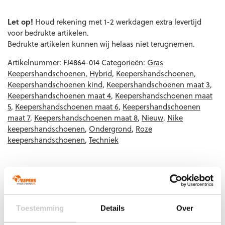
EAN code
Eigenschappen
Let op!
Houd rekening met 1-2 werkdagen extra levertijd
voor bedrukte artikelen.
Bedrukte artikelen kunnen wij helaas niet terugnemen.
Artikelnummer:
FJ4864-014
Categorieën:
Gras
Keepershandschoenen
,
Hybrid
,
Keepershandschoenen
,
Keepershandschoenen kind
,
Keepershandschoenen maat 3
,
Keepershandschoenen maat 4
,
Keepershandschoenen maat
5
,
Keepershandschoenen maat 6
,
Keepershandschoenen
maat 7
,
Keepershandschoenen maat 8
,
Nieuw
,
Nike
keepershandschoenen
,
Ondergrond
,
Roze
keepershandschoenen
,
Techniek
Gerelateerde producten
Toestemming
Details
Over