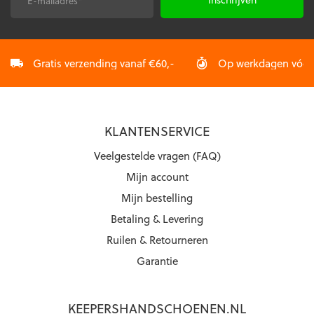
productpagina
productpagina
mailadres
*
Gratis verzending vanaf €60,-
Op werkdagen vóór 2
KLANTENSERVICE
Veelgestelde vragen (FAQ)
Mijn account
Mijn bestelling
Betaling & Levering
Ruilen & Retourneren
Garantie
KEEPERSHANDSCHOENEN.NL