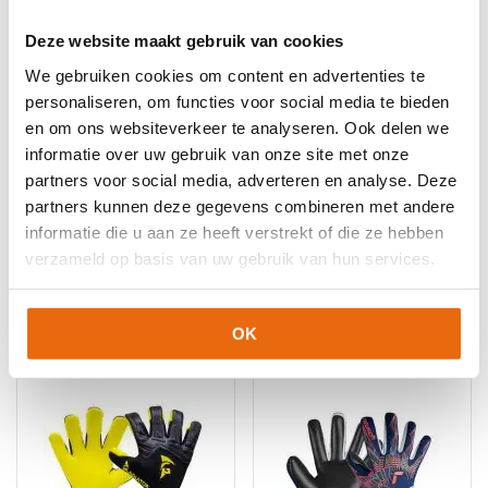
Deze website maakt gebruik van cookies
We gebruiken cookies om content en advertenties te
personaliseren, om functies voor social media te bieden
en om ons websiteverkeer te analyseren. Ook delen we
informatie over uw gebruik van onze site met onze
partners voor social media, adverteren en analyse. Deze
NIEUW!
-10%
NIEUW!
-10%
partners kunnen deze gegevens combineren met andere
Gladiator Sports
Stanno Ultimate Grip
informatie die u aan ze heeft verstrekt of die ze hebben
Pango JS Special
IV
verzameld op basis van uw gebruik van hun services.
Oorspronkelijke
Huidige
Oorspronkelijke
Huidige
€
59,95
€
53,95
€
69,99
€
62,99
prijs
prijs
prijs
prijs
Dit
Dit
was:
is:
was:
is:
product
product
OK
€59,95.
€53,95.
€69,99.
€62,99.
heeft
heeft
meerdere
meerdere
variaties.
variaties.
Deze
Deze
optie
optie
kan
kan