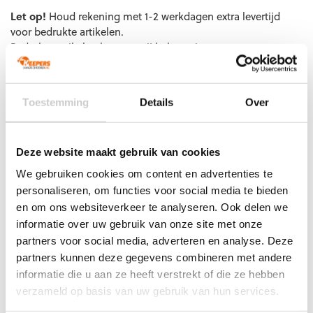
EAN code
Eigenschappen
Let op!
Houd rekening met 1-2 werkdagen extra levertijd
voor bedrukte artikelen.
Bedrukte artikelen kunnen wij helaas niet terugnemen.
Artikelnummer:
705656-12
Categorieën:
Keepershandschoenen SALE
,
Keeperskleding
,
Keeperstenue
,
Keeperstenue kind
,
Puma keeperskleding
,
Senior
Toestemming
Details
Over
Keeperstenue
Deze website maakt gebruik van cookies
We gebruiken cookies om content en advertenties te
personaliseren, om functies voor social media te bieden
Gerelateerde producten
en om ons websiteverkeer te analyseren. Ook delen we
informatie over uw gebruik van onze site met onze
partners voor social media, adverteren en analyse. Deze
partners kunnen deze gegevens combineren met andere
informatie die u aan ze heeft verstrekt of die ze hebben
verzameld op basis van uw gebruik van hun services.