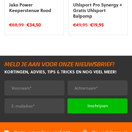
Jako Power
Uhlsport Pro Synergy +
Keeperstenue Rood
Gratis Uhlsport
Balpomp
Oorspronkelijke
Huidige
Oorspronkelijke
Huidige
€
68,99
€
34,50
€
49,95
€
19,95
prijs
prijs
prijs
prijs
Dit
was:
is:
was:
is:
product
€68,99.
€34,50.
€49,95.
€19,95.
heeft
meerdere
variaties.
MELD JE AAN VOOR ONZE NIEUWSBRIEF!
Deze
KORTINGEN, ADVIES, TIPS & TRICKS EN NOG VEEL MEER!
optie
kan
gekozen
Voornaam
Achternaam
*
*
worden
op
de
E-
CAPTCHA
productpagina
mailadres
*