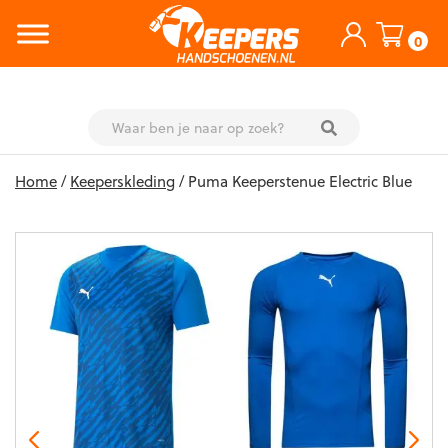
0
Skip
Home
/
Keeperskleding
/ Puma Keeperstenue Electric Blue
to
content