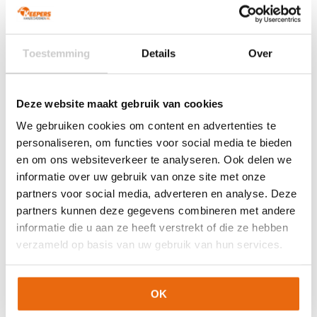
Ondergrond
Gras
Doelgroep
Junior
Toestemming
Details
Over
Techniek (palm)
Hyla Reverse
Kleur
Black
,
Fluo Orange
,
Royal Blue
Merk
Reusch
Deze website maakt gebruik van cookies
We gebruiken cookies om content en advertenties te
Artikelnummers
personaliseren, om functies voor social media te bieden
en om ons websiteverkeer te analyseren. Ook delen we
EAN code
Eigenschappen
informatie over uw gebruik van onze site met onze
Let op!
Houd rekening met 1-2 werkdagen extra levertijd
partners voor social media, adverteren en analyse. Deze
4060485488348
Maat: 7
voor bedrukte artikelen.
partners kunnen deze gegevens combineren met andere
Bedrukte artikelen kunnen wij helaas niet terugnemen.
informatie die u aan ze heeft verstrekt of die ze hebben
Artikelnummer:
5472200-4848
Categorieën:
Gras
verzameld op basis van uw gebruik van hun services.
Keepershandschoenen
,
Hybrid Flat
,
Keepershandschoenen
,
Keepershandschoenen kind
,
Keepershandschoenen maat 4
,
Keepershandschoenen maat 5
,
Keepershandschoenen maat
OK
6
,
Keepershandschoenen maat 7
,
Keepershandschoenen