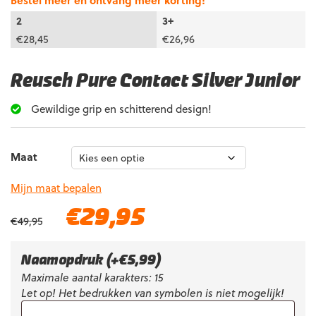
Bestel meer en ontvang meer korting!
2
3+
€
28,45
€
26,96
Reusch Pure Contact Silver Junior
Gewildige grip en schitterend design!
Maat
Mijn maat bepalen
Oorspronkelijke
Huidige
€
29,95
€
49,95
prijs
prijs
was:
is:
€49,95.
€29,95.
Naamopdruk
(+
€
5,99
)
Maximale aantal karakters: 15
Let op! Het bedrukken van symbolen is niet mogelijk!