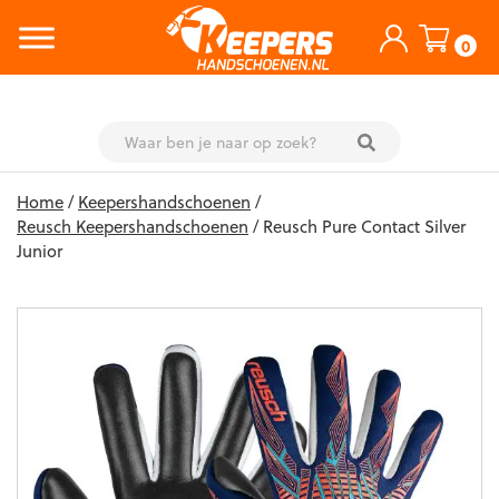
0
Skip
Home
/
Keepershandschoenen
/
to
Reusch Keepershandschoenen
/ Reusch Pure Contact Silver
content
Junior