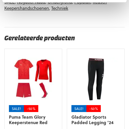
SALE
,
Negatief Naad
,
Ondergrond
,
Populair
,
Reusch
Keepershandschoenen
,
Techniek
Gerelateerde producten
SALE!
-50%
SALE!
-50%
Puma Team Glory
Gladiator Sports
Keeperstenue Red
Padded Legging ’24