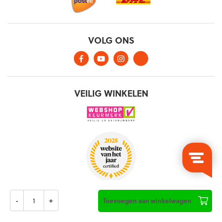
Aantal
Toevoegen aan winkelwagen
Algemene voorwaarden
Privacy verklaring
Cookies
©2026, Keepershandschoenen.nl