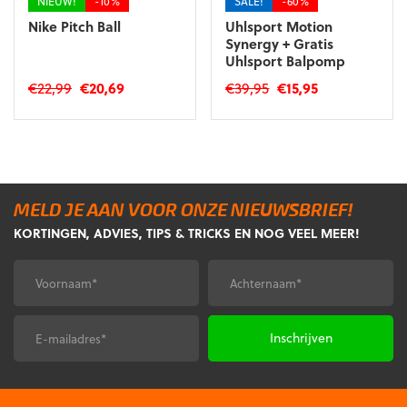
NIEUW!
-10%
SALE!
-60%
Nike Pitch Ball
Uhlsport Motion
Synergy + Gratis
Uhlsport Balpomp
Oorspronkelijke
Huidige
Oorspronkelijke
Huidige
€
22,99
€
20,69
€
39,95
€
15,95
prijs
prijs
prijs
prijs
Dit
was:
is:
was:
is:
product
€22,99.
€20,69.
€39,95.
€15,95.
heeft
meerdere
variaties.
MELD JE AAN VOOR ONZE NIEUWSBRIEF!
Deze
KORTINGEN, ADVIES, TIPS & TRICKS EN NOG VEEL MEER!
optie
kan
gekozen
Voornaam
Achternaam
*
*
worden
op
de
E-
CAPTCHA
productpagina
mailadres
*