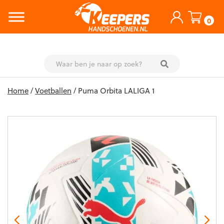
0
Skip
Home
/
Voetballen
/ Puma Orbita LALIGA 1
to
content