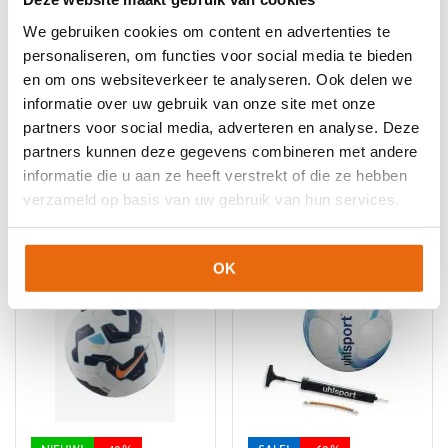
We gebruiken cookies om content en advertenties te
personaliseren, om functies voor social media te bieden
en om ons websiteverkeer te analyseren. Ook delen we
-69%
NIEUW!
-10%
informatie over uw gebruik van onze site met onze
partners voor social media, adverteren en analyse. Deze
Brambo Voetbal M2
Puma Orbita 1 TB Pro
partners kunnen deze gegevens combineren met andere
Oorspronkelijke
Huidige
Oorspronkelijke
Huidige
€
79,99
€
25,00
€
124,95
€
112,45
informatie die u aan ze heeft verstrekt of die ze hebben
prijs
prijs
prijs
prijs
verzameld op basis van uw gebruik van hun services.
was:
is:
was:
is:
€79,99.
€25,00.
€124,95.
€112,45.
OK