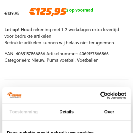
Oorspronkelijke
Huidige
€
125,95
2 op voorraad
€
139,95
prijs
prijs
was:
is:
Let op!
Houd rekening met 1-2 werkdagen extra levertijd
€139,95.
€125,95.
voor bedrukte artikelen.
Bedrukte artikelen kunnen wij helaas niet terugnemen.
EAN:
4069157866866
Artikelnummer:
4069157866866
Categorieën:
Nieuw
,
Puma voetbal
,
Voetballen
Gerelateerde producten
Toestemming
Details
Over
Deze website maakt gebruik van cookies