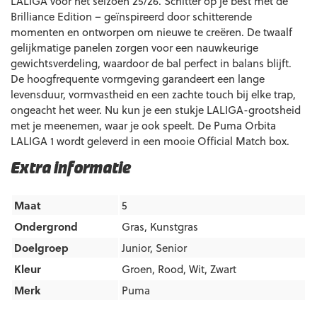
LALIGA voor het seizoen 25/26. Schitter op je best met de
Brilliance Edition – geïnspireerd door schitterende
momenten en ontworpen om nieuwe te creëren. De twaalf
gelijkmatige panelen zorgen voor een nauwkeurige
gewichtsverdeling, waardoor de bal perfect in balans blijft.
De hoogfrequente vormgeving garandeert een lange
levensduur, vormvastheid en een zachte touch bij elke trap,
ongeacht het weer. Nu kun je een stukje LALIGA-grootsheid
met je meenemen, waar je ook speelt. De Puma Orbita
LALIGA 1 wordt geleverd in een mooie Official Match box.
Extra informatie
Maat
5
Ondergrond
Gras
,
Kunstgras
Doelgroep
Junior
,
Senior
Kleur
Groen
,
Rood
,
Wit
,
Zwart
Merk
Puma