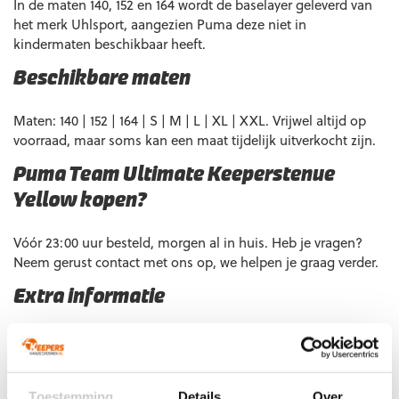
In de maten 140, 152 en 164 wordt de baselayer geleverd van
het merk Uhlsport, aangezien Puma deze niet in
kindermaten beschikbaar heeft.
Beschikbare maten
Maten: 140 | 152 | 164 | S | M | L | XL | XXL. Vrijwel altijd op
voorraad, maar soms kan een maat tijdelijk uitverkocht zijn.
Puma Team Ultimate Keeperstenue
Yellow kopen?
Vóór 23:00 uur besteld, morgen al in huis. Heb je vragen?
Neem gerust contact met ons op, we helpen je graag verder.
Extra informatie
Maat
140, 152, 164, S, M, L, XL, XXL
Ondergrond
Gras
,
Kunstgras
,
Zaal
Doelgroep
Junior
,
Senior
Toestemming
Details
Over