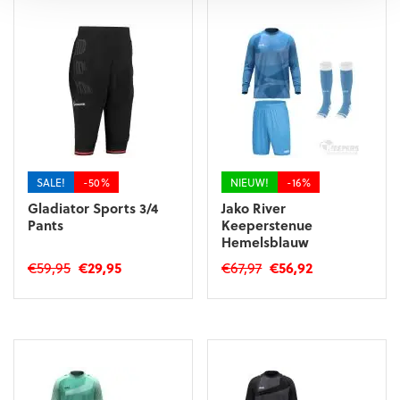
SALE!
-50%
NIEUW!
-16%
Gladiator Sports 3/4
Jako River
Pants
Keeperstenue
Hemelsblauw
Oorspronkelijke
Huidige
Oorspronkelijke
Huidige
€
59,95
€
29,95
€
67,97
€
56,92
prijs
prijs
prijs
prijs
Dit
Dit
was:
is:
was:
is:
product
product
€59,95.
€29,95.
€67,97.
€56,92.
heeft
heeft
meerdere
meerdere
variaties.
variaties.
Deze
Deze