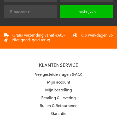
op
op
de
de
E-
CAPTCHA
productpagina
productpagina
mailadres
*
Gratis verzending vanaf €60,-
Op werkdagen vóór 2
Niet goed, geld terug
KLANTENSERVICE
Veelgestelde vragen (FAQ)
Mijn account
Mijn bestelling
Betaling & Levering
Ruilen & Retourneren
Garantie