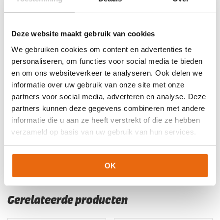
Kleur
Fluo Yellow
Merk
Puma
Deze website maakt gebruik van cookies
We gebruiken cookies om content en advertenties te
Artikelnummers
personaliseren, om functies voor social media te bieden
en om ons websiteverkeer te analyseren. Ook delen we
EAN code
Eigenschappen
informatie over uw gebruik van onze site met onze
Let op!
Houd rekening met 1-2 werkdagen extra levertijd
8720989805831
Maat: 140
partners voor social media, adverteren en analyse. Deze
voor bedrukte artikelen.
Bedrukte artikelen kunnen wij helaas niet terugnemen.
8720989805855
Maat: 164
partners kunnen deze gegevens combineren met andere
informatie die u aan ze heeft verstrekt of die ze hebben
8720989805862
Maat: S
Artikelnummer:
706280-07
Categorieën:
Keeperskleding
,
verzameld op basis van uw gebruik van hun services.
8720989805879
Maat: M
Keeperstenue
,
Keeperstenue kind
,
Nieuw
,
Puma
keeperskleding
,
Senior Keeperstenue
8720989805886
Maat: L
8720989805909
Maat: XXL
OK
Gerelateerde producten