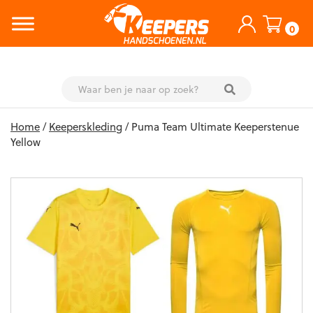
0
Skip
Home
/
Keeperskleding
/ Puma Team Ultimate Keeperstenue
to
Yellow
content