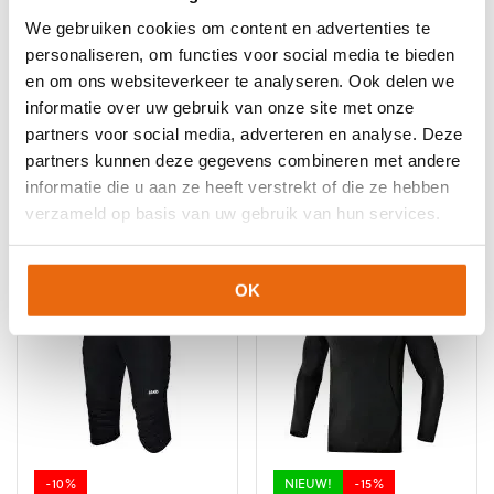
We gebruiken cookies om content en advertenties te
personaliseren, om functies voor social media te bieden
-10%
-10%
en om ons websiteverkeer te analyseren. Ook delen we
informatie over uw gebruik van onze site met onze
Stanno High Impact
Gladiator Sports
Keeperssokken Zwart
Protection Short
partners voor social media, adverteren en analyse. Deze
partners kunnen deze gegevens combineren met andere
Oorspronkelijke
Huidige
Oorspronkelijke
Huidige
€
18,99
€
17,10
€
49,95
€
44,96
prijs
prijs
prijs
prijs
informatie die u aan ze heeft verstrekt of die ze hebben
Dit
Dit
was:
is:
was:
is:
verzameld op basis van uw gebruik van hun services.
product
product
€18,99.
€17,10.
€49,95.
€44,96.
heeft
heeft
meerdere
meerdere
OK
variaties.
variaties.
Deze
Deze
optie
optie
kan
kan
gekozen
gekozen
worden
worden
op
op
de
de
-10%
NIEUW!
-15%
productpagina
productpagina