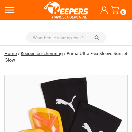
0
Skip
Home
/
Keepersbescherming
/ Puma Ultra Flex Sleeve Sunset
to
Glow
content