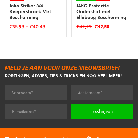
Jako Striker 3/4
JAKO Protectie
Keepersbroek Met
Ondershirt met
Bescherming
Elleboog Bescherming
Oorspronkelijke
Huidige
€
35,99
–
€
40,49
€
49,99
€
42,50
prijs
prijs
Dit
Dit
was:
is:
product
product
€49,99.
€42,50.
heeft
heeft
meerdere
meerdere
variaties.
variaties.
MELD JE AAN VOOR ONZE NIEUWSBRIEF!
Deze
Deze
KORTINGEN, ADVIES, TIPS & TRICKS EN NOG VEEL MEER!
optie
optie
kan
kan
gekozen
gekozen
Voornaam
Achternaam
*
*
worden
worden
op
op
de
de
E-
CAPTCHA
productpagina
productpagina
mailadres
*