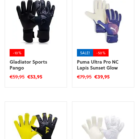
-10%
SALE!
-50%
Gladiator Sports
Puma Ultra Pro NC
Pango
Lapis Sunset Glow
Oorspronkelijke
Huidige
Oorspronkelijke
Huidige
€
59,95
€
53,95
€
79,95
€
39,95
prijs
prijs
prijs
prijs
Dit
Dit
was:
is:
was:
is:
product
product
€59,95.
€53,95.
€79,95.
€39,95.
heeft
heeft
meerdere
meerdere
variaties.
variaties.
Deze
Deze
optie
optie
kan
kan