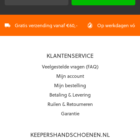
productpagina
productpagina
mailadres
*
Gratis verzending vanaf €60,-
Op werkdagen vóór 2
KLANTENSERVICE
Veelgestelde vragen (FAQ)
Mijn account
Mijn bestelling
Betaling & Levering
Ruilen & Retourneren
Garantie
KEEPERSHANDSCHOENEN.NL