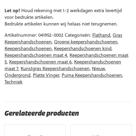
EAN code
Eigenschappen
Let op!
Houd rekening met 1-2 werkdagen extra levertijd
voor bedrukte artikelen.
Bedrukte artikelen kunnen wij helaas niet terugnemen.
Artikelnummer:
041952-0002
Categorieën:
Flathand
,
Gras
Keepershandschoenen
,
Groene keepershandschoenen
,
Keepershandschoenen
,
Keepershandschoenen kind
,
Keepershandschoenen maat 4
,
Keepershandschoenen maat
5
,
Keepershandschoenen maat 6
,
Keepershandschoenen
maat 7
,
Kunstgras Keepershandschoenen
,
Nieuw
,
Ondergrond
,
Platte Vinger
,
Puma Keepershandschoenen
,
Techniek
Gerelateerde producten