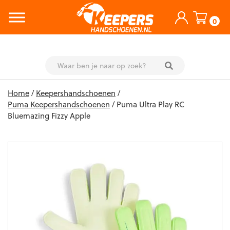
0
Skip
Home
/
Keepershandschoenen
/
to
Puma Keepershandschoenen
/ Puma Ultra Play RC
content
Bluemazing Fizzy Apple