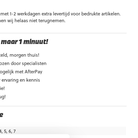
et 1-2 werkdagen extra levertijd voor bedrukte artikelen.
nen wij helaas niet terugnemen.
 maar 1 minuut!
eld, morgen thuis!
ozen door specialisten
ogelijk met AfterPay
 ervaring en kennis
ie!
ug!
e
4, 5, 6, 7