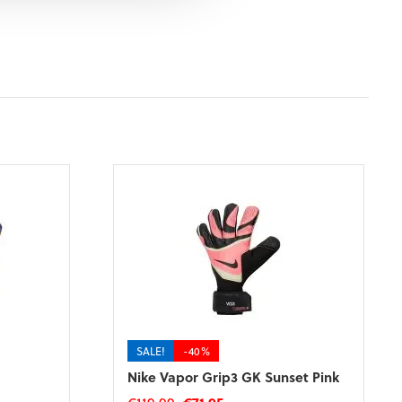
SALE!
-40%
Nike Vapor Grip3 GK Sunset Pink
Oorspronkelijke
Huidige