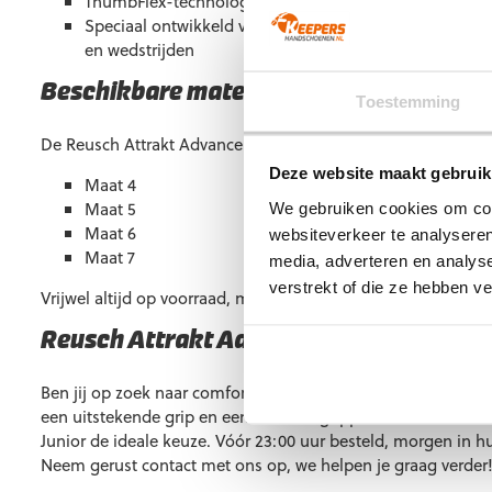
ThumbFlex-technologie Voor natuurlijke bewegingsvri
Speciaal ontwikkeld voor junioren Voor optimaal comfo
en wedstrijden
Beschikbare maten
Toestemming
De Reusch Attrakt Advance Junior is verkrijgbaar in de volg
Deze website maakt gebruik
Maat 4
Maat 5
We gebruiken cookies om cont
Maat 6
websiteverkeer te analyseren
Maat 7
media, adverteren en analys
verstrekt of die ze hebben v
Vrijwel altijd op voorraad, maar soms kan een maat tijdelijk u
Reusch Attrakt Advance Junior kopen?
Ben jij op zoek naar comfortabele keepershandschoenen vo
een uitstekende grip en een ruim vangoppervlak? Dan is de
Junior de ideale keuze. Vóór 23:00 uur besteld, morgen in h
Neem gerust contact met ons op, we helpen je graag verder