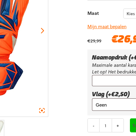
Maat
Mijn maat bepalen
Oorspronkelijke
€
26,
€
29,99
prijs
was:
€29,99.
Naamopdruk
(+
Maximale aantal kara
Let op! Het bedrukke
Vlag (+€2,50)
Aantal
T