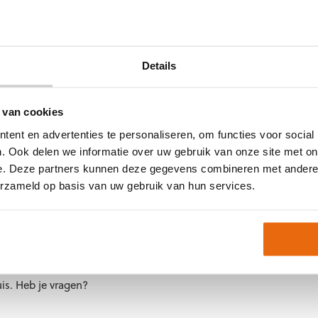
jheid van de duim
Ondergrond
rt tijdens trainingen
Doelgroep
Techniek (palm)
Details
Kleur
Merk
ende maten:
 van cookies
Artikelnummer:
567221
ent en advertenties te personaliseren, om functies voor social
Keepershandschoenen
. Ook delen we informatie over uw gebruik van onze site met on
Keepershandschoenen 
e. Deze partners kunnen deze gegevens combineren met andere i
Keepershandschoenen 
erzameld op basis van uw gebruik van hun services.
itverkocht zijn.
Platte Vinger
,
Reusch K
or jonge keepers met
 Reusch Attrakt Advance
uis. Heb je vragen?
!