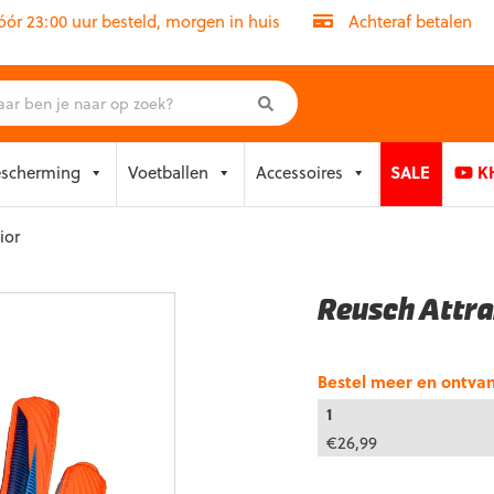
r 23:00 uur besteld, morgen in huis
Achteraf betalen
escherming
Voetballen
Accessoires
SALE
KH
ior
Reusch Attra
Bestel meer en ontva
1
€
26,99