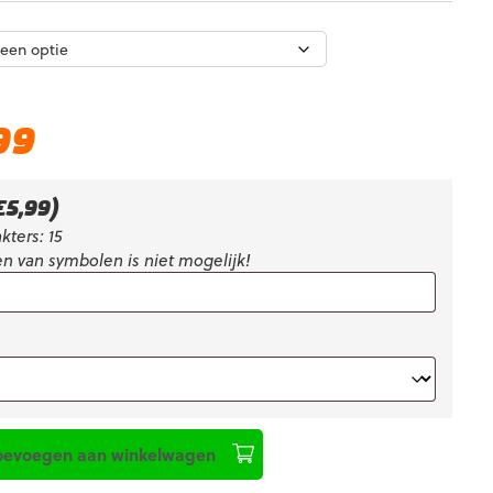
Huidige
99
prijs
is:
€26,99.
€
5,99
)
kters: 15
n van symbolen is niet mogelijk!
oevoegen aan winkelwagen