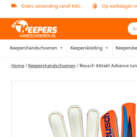
Gratis verzending vanaf €60,-
Op werkdagen vóó
Skip
Keepershandschoenen
Keeperskleding
Keepersb
to
content
Home
/
Keepershandschoenen
/ Reusch Attrakt Advance Jun