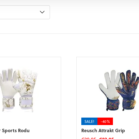
SALE!
-40%
r Sports Rodu
Reusch Attrakt Grip
Oorspronkelijke
Huidige