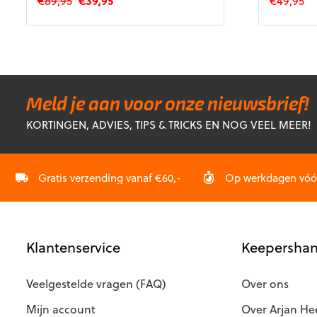
€
89,95
€
39,95
€
49,95
prijs
prijs
Dit
Dit
was:
is:
product
product
€89,95.
€39,95.
heeft
heeft
meerdere
meerdere
variaties.
variaties.
Deze
Deze
Meld je aan voor onze nieuwsbrief!
optie
optie
KORTINGEN, ADVIES, TIPS & TRICKS EN NOG VEEL MEER!
kan
kan
gekozen
gekozen
worden
worden
op
op
Gratis verzending vanaf €60,-
Op werkdagen vóór 
de
de
productpagina
productp
Klantenservice
Keepershan
Veelgestelde vragen (FAQ)
Over ons
Mijn account
Over Arjan He