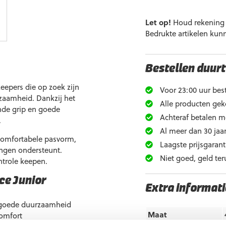
Let op!
Houd rekening m
Bedrukte artikelen kun
Bestellen duurt
eepers die op zoek zijn
Voor 23:00 uur best
zaamheid. Dankzij het
Alle producten gek
nde grip en goede
Achteraf betalen m
.
Al meer dan 30 jaar
comfortabele pasvorm,
Laagste prijsgarant
ingen ondersteunt.
Niet goed, geld ter
trole keepen.
ce Junior
Extra informati
n goede duurzaamheid
Maat
comfort