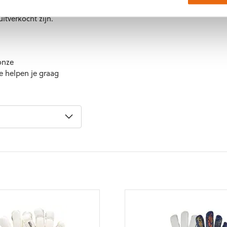
itverkocht zijn.
onze
 helpen je graag