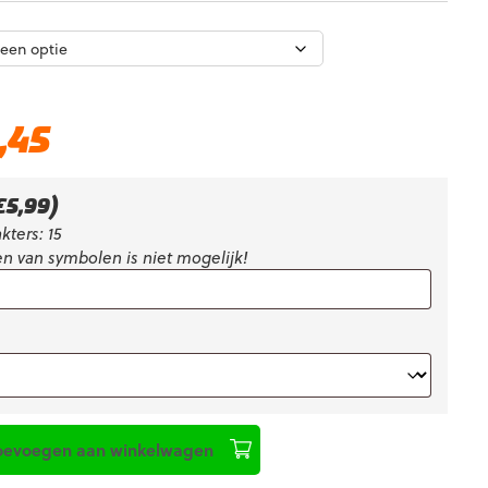
Huidige
,45
prijs
is:
€103,45.
€
5,99
)
kters: 15
n van symbolen is niet mogelijk!
oevoegen aan winkelwagen