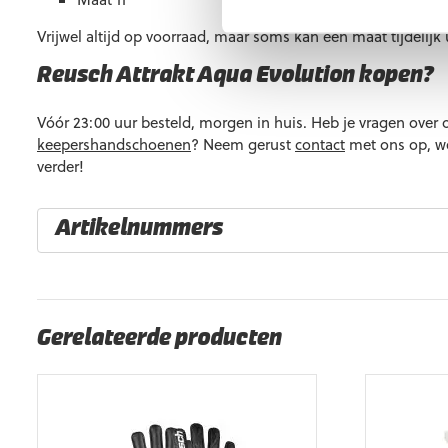
Vrijwel altijd op voorraad, maar soms kan een maat tijdelijk u
Reusch Attrakt Aqua Evolution kopen?
Vóór 23:00 uur besteld, morgen in huis. Heb je vragen over 
keepershandschoenen
? Neem gerust
contact
met ons op, we
verder!
Artikelnummers
EAN code
Eigenschappen
4060485623206
Maat: 7 1/2
4060485623213
Maat: 8
Gerelateerde producten
4060485623220
Maat: 8 1/2
4060485623244
Maat: 9 1/2
4060485623251
Maat: 10
4060485623268
Maat: 10 1/2