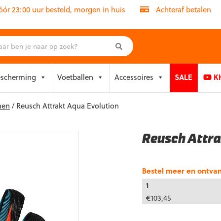
r 23:00 uur besteld, morgen in huis
Achteraf betalen
escherming
Voetballen
Accessoires
SALE
KH
nen
/ Reusch Attrakt Aqua Evolution
Reusch Attra
Bestel meer en ontva
1
€
103,45