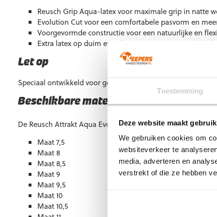
Reusch Grip Aqua-latex voor maximale grip in natte
Evolution Cut voor een comfortabele pasvorm en meer
Voorgevormde constructie voor een natuurlijke en flex
Extra latex op duim en zijkant voor meer controle bij 
Let op
Speciaal ontwikkeld voor gebruik op natte velden en natuur
Toestemming
Beschikbare maten
Deze website maakt gebruik
De Reusch Attrakt Aqua Evolution is beschikbaar in de vol
We gebruiken cookies om cont
Maat 7,5
websiteverkeer te analyseren
Maat 8
media, adverteren en analys
Maat 8,5
verstrekt of die ze hebben v
Maat 9
Maat 9,5
Maat 10
Maat 10,5
Maat 11