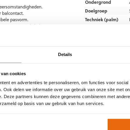
Ondergrond
 weersomstandigheden.
Doelgroep
 balcontact.
ibele pasvorm.
Techniek (palm)
het vangen van de bal.
Kleur
Merk
gras.
Artikelnummer:
567045
Details
Keepershandschoenen
maat 10
,
Keepershandsc
Keepershandschoenen 
 van cookies
gende maten:
Techniek
ent en advertenties te personaliseren, om functies voor social
. Ook delen we informatie over uw gebruik van onze site met on
e. Deze partners kunnen deze gegevens combineren met andere i
erzameld op basis van uw gebruik van hun services.