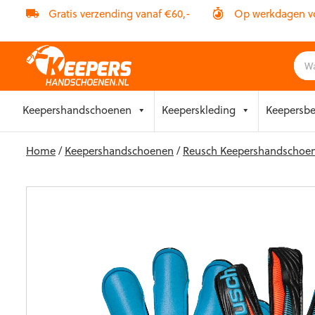
Gratis verzending vanaf €60,-
Op werkdagen vóó
Skip
Keepershandschoenen
Keeperskleding
Keepersb
to
content
Home
/
Keepershandschoenen
/
Reusch Keepershandschoe