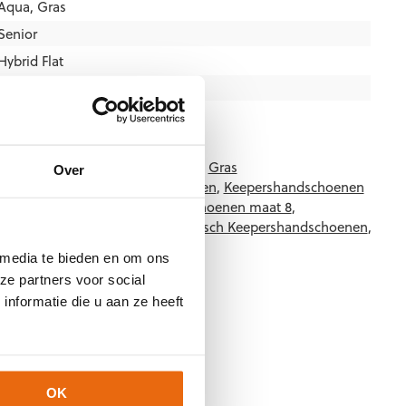
Aqua
,
Gras
Senior
Hybrid Flat
Blauw
,
Oranje
,
Zwart
Reusch
5-7126
Categorieën:
Aqua (regen)
,
Gras
Over
,
Hybrid Flat
,
Keepershandschoenen
,
Keepershandschoenen
hoenen maat 11
,
Keepershandschoenen maat 8
,
maat 9
,
Nieuw
,
Ondergrond
,
Reusch Keepershandschoenen
,
 media te bieden en om ons
ze partners voor social
nformatie die u aan ze heeft
OK