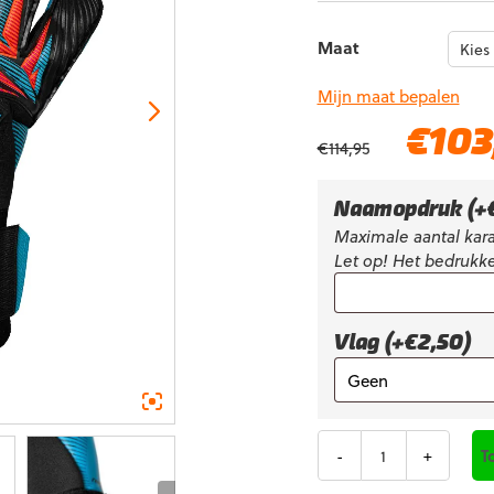
Maat
Mijn maat bepalen
Oorspronkelijke
€
103
€
114,95
prijs
was:
€114,95.
Naamopdruk
(+
Maximale aantal kara
Let op! Het bedrukke
Vlag (+€2,50)
Aantal
T