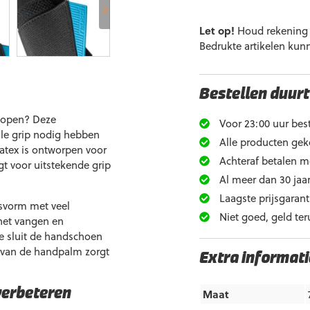
Let op!
Houd rekening m
Bedrukte artikelen kun
Bestellen duurt
kopen? Deze
Voor 23:00 uur best
le grip nodig hebben
Alle producten gek
atex is ontworpen voor
Achteraf betalen m
t voor uitstekende grip
Al meer dan 30 jaar
Laagste prijsgarant
asvorm met veel
Niet goed, geld ter
 het vangen en
e sluit de handschoen
t van de handpalm zorgt
Extra informati
verbeteren
Maat