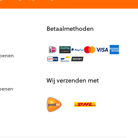
de
productpagina
Betaalmethoden
hoenen
Wij verzenden met
hoenen