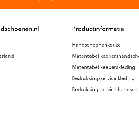
agina
de
productpagina
dschoenen.nl
Productinformatie
Handschoenenkeuze
erland
Matentabel keepershandsc
Matentabel keeperskleding
Bedrukkingsservice kleding
Bedrukkingsservice handsc