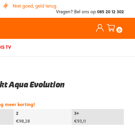
Niet goed, geld terug
Vragen? Bel ons op
085 20 12 302
0
S TV
kt Aqua Evolution
ng meer korting!
2
3+
€
98,28
€
93,11