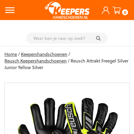
0
Skip
Home
/
Keepershandschoenen
/
to
Reusch Keepershandschoenen
/ Reusch Attrakt Freegel Silver
content
Junior Yellow Silver