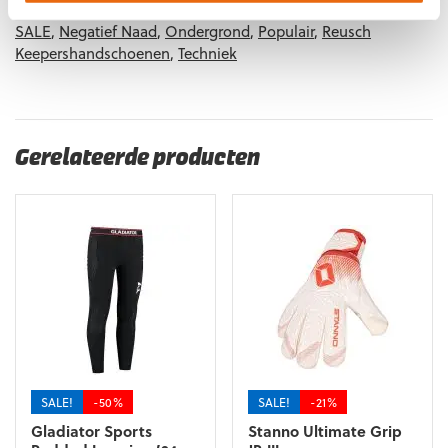
6
,
Keepershandschoenen maat 7
,
Keepershandschoenen
SALE
,
Negatief Naad
,
Ondergrond
,
Populair
,
Reusch
Keepershandschoenen
,
Techniek
Gerelateerde producten
SALE!
-50%
SALE!
-21%
Gladiator Sports
Stanno Ultimate Grip