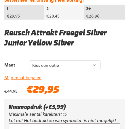
Bestel meer en ontvang meer korting!
1
2
3+
€
29,95
€
28,45
€
26,96
Reusch Attrakt Freegel Silver
Junior Yellow Silver
Maat
Mijn maat bepalen
Oorspronkelijke
Huidige
€
29,95
€
44,95
prijs
prijs
was:
is:
€44,95.
€29,95.
Naamopdruk
(+
€
5,99
)
Maximale aantal karakters: 15
Let op! Het bedrukken van symbolen is niet mogelijk!