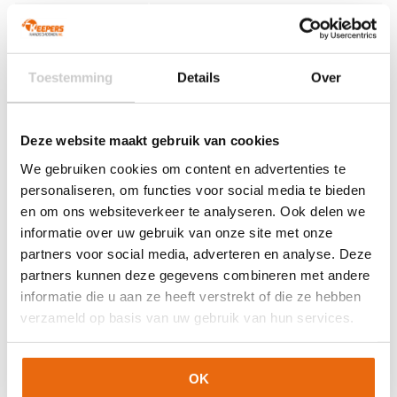
Maat
4, 5, 6, 7
Ondergrond
Gras
Doelgroep
Junior
Toestemming
Details
Over
Techniek (palm)
Hyla Reverse
Kleur
Fluo Yellow
,
Silver
,
Wit
,
Zwart
Deze website maakt gebruik van cookies
Merk
Reusch
We gebruiken cookies om content en advertenties te
personaliseren, om functies voor social media te bieden
Artikelnummers
en om ons websiteverkeer te analyseren. Ook delen we
informatie over uw gebruik van onze site met onze
EAN code
Eigenschappen
Let op!
Houd rekening met 1-2 werkdagen extra levertijd
partners voor social media, adverteren en analyse. Deze
4060485561645
Maat: 4
voor bedrukte artikelen.
partners kunnen deze gegevens combineren met andere
Bedrukte artikelen kunnen wij helaas niet terugnemen.
4060485561669
Maat: 5
informatie die u aan ze heeft verstrekt of die ze hebben
4060485561683
Maat: 6
verzameld op basis van uw gebruik van hun services.
Artikelnummer:
5572235-2025
Categorieën:
Gras
4060485561706
Maat: 7
Keepershandschoenen
,
Hybrid Flat
,
Keepershandschoenen
,
Keepershandschoenen kind
,
Keepershandschoenen maat 4
,
OK
Keepershandschoenen maat 5
,
Keepershandschoenen maat