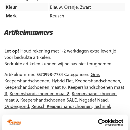
Kleur
Blauw
,
Oranje
,
Zwart
Merk
Reusch
Artikelnummers
EAN code
Eigenschappen
Let op!
Houd rekening met 1-2 werkdagen extra levertijd
voor bedrukte artikelen.
Bedrukte artikelen kunnen wij helaas niet terugnemen.
Artikelnummer:
5570998-7784
Categorieën:
Gras
Keepershandschoenen
,
Hybrid Flat
,
Keepershandschoenen
,
Keepershandschoenen maat 10
,
Keepershandschoenen maat
11
,
Keepershandschoenen maat 8
,
Keepershandschoenen
maat 9
,
Keepershandschoenen SALE
,
Negatief Naad
,
Ondergrond
,
Reusch Keepershandschoenen
,
Techniek