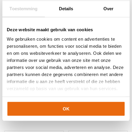
Gerelateerde producten
Toestemming
Details
Over
Deze website maakt gebruik van cookies
We gebruiken cookies om content en advertenties te
personaliseren, om functies voor social media te bieden
en om ons websiteverkeer te analyseren. Ook delen we
informatie over uw gebruik van onze site met onze
partners voor social media, adverteren en analyse. Deze
partners kunnen deze gegevens combineren met andere
SALE!
-50%
SALE!
-60%
informatie die u aan ze heeft verstrekt of die ze hebben
Jako Power
Stanno Altius
verzameld op basis van uw gebruik van hun services.
Keeperstenue Geel
Keeperstenue Oranje
Blauw
Oorspronkelijke
Huidige
Oorspronkelijke
Huidige
€
68,99
€
34,50
€
86,95
€
34,78
OK
prijs
prijs
prijs
prijs
Dit
Dit
was:
is:
was:
is:
product
product
€68,99.
€34,50.
€86,95.
€34,78.
heeft
heeft