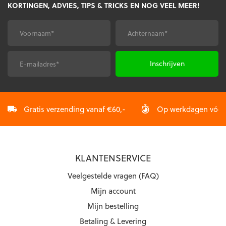
KORTINGEN, ADVIES, TIPS & TRICKS EN NOG VEEL MEER!
optie
kan
kan
gekozen
gekozen
worden
Voornaam
Achternaam
*
*
worden
op
op
de
de
productpagina
E-
CAPTCHA
productpagina
mailadres
*
Gratis verzending vanaf €60,-
Op werkdagen vóór 2
KLANTENSERVICE
Veelgestelde vragen (FAQ)
Mijn account
Mijn bestelling
Betaling & Levering