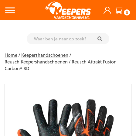
0
Skip
Home
/
Keepershandschoenen
/
to
Reusch Keepershandschoenen
/ Reusch Attrakt Fusion
content
Carbon® 3D