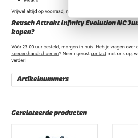
Vrijwel altijd op voorraad, maar soms kan een maat tijdelijk u
Reusch Attrakt Infinity Evolution NC Ju
kopen?
Vóór 23:00 uur besteld, morgen in huis. Heb je vragen over 
keepershandschoenen
? Neem gerust
contact
met ons op, we
verder!
Artikelnummers
EAN code
Eigenschappen
4060485632628
Maat: 6
Gerelateerde producten