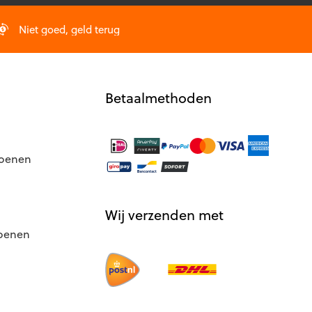
worden
op
Niet goed, geld terug
de
productpagina
Betaalmethoden
hoenen
Wij verzenden met
hoenen