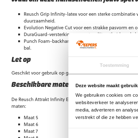
Reusch Grip Infinity-latex voor een sterke combinatie 
duurzaamheid.
Evolution Negative Cut voor een strakke pasvorm en o
DuraGuard-versterking voor extra slijtvastheid op de
Punch Foam-backhand voor extra kracht en controle b
bal.
Let op
Toestemming
Geschikt voor gebruik op gras, kunstgras en in de zaal.
Beschikbare maten
Deze website maakt gebruik
We gebruiken cookies om cont
De Reusch Attrakt Infinity Evolution NC Junior Black is besc
websiteverkeer te analyseren
maten:
media, adverteren en analys
Maat 5
verstrekt of die ze hebben v
Maat 6
Maat 7
Maat 8