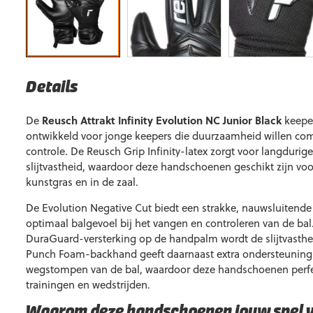
Details
De
Reusch Attrakt Infinity Evolution NC Junior Black
keepe
ontwikkeld voor jonge keepers die duurzaamheid willen c
controle. De Reusch Grip Infinity-latex zorgt voor langdurig
slijtvastheid, waardoor deze handschoenen geschikt zijn voo
kunstgras en in de zaal.
De Evolution Negative Cut biedt een strakke, nauwsluitende
optimaal balgevoel bij het vangen en controleren van de bal
DuraGuard-versterking op de handpalm wordt de slijtvasthe
Punch Foam-backhand geeft daarnaast extra ondersteuning e
wegstompen van de bal, waardoor deze handschoenen perfect
trainingen en wedstrijden.
Waarom deze handschoenen jouw spel 