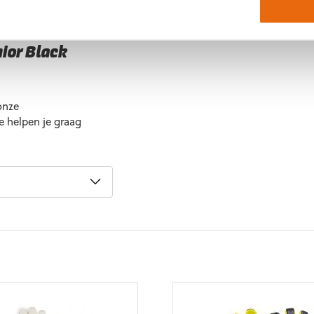
itverkocht zijn.
nior Black
onze
 helpen je graag