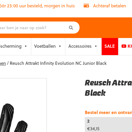
r 23:00 uur besteld, morgen in huis
Achteraf betalen
escherming
Voetballen
Accessoires
SALE
KH
nen
/ Reusch Attrakt Infinity Evolution NC Junior Black
Reusch Attrak
Black
Bestel meer en ontva
2
€
34,15