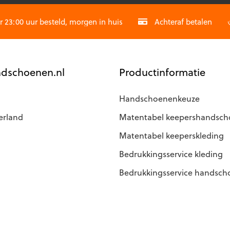
worden
CAPTCHA
op
23:00 uur besteld, morgen in huis
Achteraf betalen
de
productpagina
agina
dschoenen.nl
Productinformatie
Handschoenenkeuze
erland
Matentabel keepershandsc
Matentabel keeperskleding
Bedrukkingsservice kleding
Bedrukkingsservice handsc