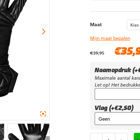
Maat
Mijn maat bepalen
Oorspronkelijke
€
35,
€
39,95
prijs
was:
€39,95.
Naamopdruk
(+
Maximale aantal kara
Let op! Het bedrukke
Vlag (+€2,50)
Aantal
T