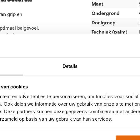
Maat
Ondergrond
van grip en
Doelgroep
ptimaal balgevoel.
Techniek (palm)
 handpalm.
Kleur
ij het stompen van de
Merk
Details
Artikelnummer:
567272
Keepershandschoenen
Keepershandschoenen 
 van cookies
Keepershandschoenen 
Nieuw
,
Ondergrond
,
Re
ent en advertenties te personaliseren, om functies voor social
hikbaar in de volgende
Keepershandschoenen
. Ook delen we informatie over uw gebruik van onze site met on
e. Deze partners kunnen deze gegevens combineren met andere i
erzameld op basis van uw gebruik van hun services.