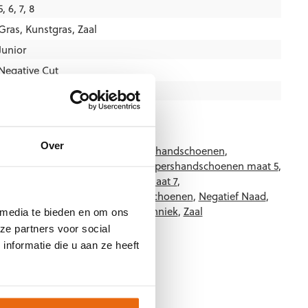
5, 6, 7, 8
Gras
,
Kunstgras
,
Zaal
Junior
Negative Cut
Wit
,
Zwart
Reusch
Over
5-7700
Categorieën:
Gras Keepershandschoenen
,
,
Keepershandschoenen kind
,
Keepershandschoenen maat 5
,
maat 6
,
Keepershandschoenen maat 7
,
maat 8
,
Kunstgras Keepershandschoenen
,
Negatief Naad
,
usch Keepershandschoenen
,
Techniek
,
Zaal
 media te bieden en om ons
,
Zwarte keepershandschoenen
ze partners voor social
nformatie die u aan ze heeft