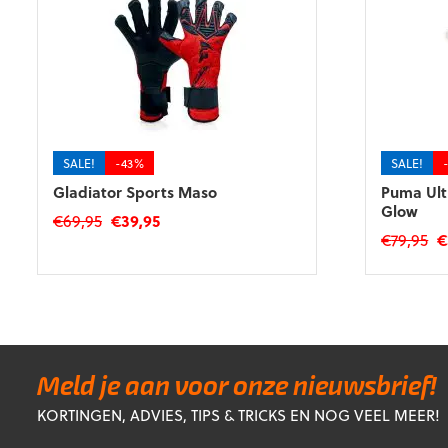
SALE!
-43%
SALE!
Gladiator Sports Maso
Puma Ult
Glow
Oorspronkelijke
Huidige
€
69,95
€
39,95
Oo
€
79,95
€
prijs
prijs
Dit
pr
was:
is:
Dit
product
wa
€69,95.
€39,95.
product
heeft
€7
heeft
meerdere
meerdere
variaties.
variaties.
Deze
Deze
optie
Meld je aan voor onze nieuwsbrief!
optie
kan
KORTINGEN, ADVIES, TIPS & TRICKS EN NOG VEEL MEER!
kan
gekozen
gekozen