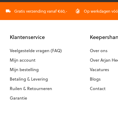
worden
worden
op
op
Gratis verzending vanaf €60,-
Op werkdagen vóór 
de
de
productpagina
productp
Klantenservice
Keepershan
Veelgestelde vragen (FAQ)
Over ons
Mijn account
Over Arjan He
Mijn bestelling
Vacatures
Betaling & Levering
Blogs
Ruilen & Retourneren
Contact
Garantie