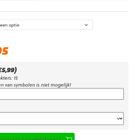
Huidige
95
prijs
is:
€35,95.
€
5,99
)
kters: 15
n van symbolen is niet mogelijk!
oevoegen aan winkelwagen