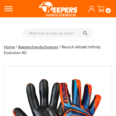
0
Skip
Home
/
Keepershandschoenen
/ Reusch Attrakt Infinity
to
Evolution NC
content