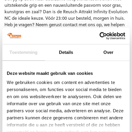
uitstekende grip en een nauwsluitende pasvorm voor gras,
kunstgras en zaal? Dan is de Reusch Attrakt Infinity Evolution
NC de ideale keuze. Vóór 23:00 uur besteld, morgen in huis.
Heb je vragen? Neem gerust contact met ons op, we helpen
je graag verder!
Extra informatie
Toestemming
Details
Over
Maat
8, 9, 10, 11
Ondergrond
Gras
,
Kunstgras
,
Zaal
Deze website maakt gebruik van cookies
Doelgroep
Senior
We gebruiken cookies om content en advertenties te
Techniek (palm)
Negative Cut
personaliseren, om functies voor social media te bieden
Kleur
Blauw
,
Oranje
,
Zwart
en om ons websiteverkeer te analyseren. Ook delen we
Merk
Reusch
informatie over uw gebruik van onze site met onze
partners voor social media, adverteren en analyse. Deze
partners kunnen deze gegevens combineren met andere
Artikelnummers
informatie die u aan ze heeft verstrekt of die ze hebben
verzameld op basis van uw gebruik van hun services.