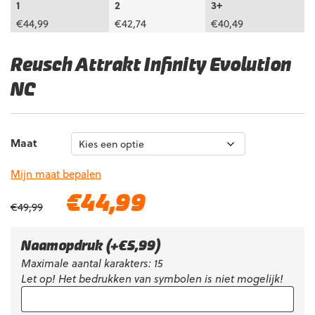
1
2
3+
€
44,99
€
42,74
€
40,49
Reusch Attrakt Infinity Evolution
NC
Maat
Mijn maat bepalen
Oorspronkelijke
Huidige
€
44,99
€
49,99
prijs
prijs
was:
is:
€49,99.
€44,99.
Naamopdruk
(+
€
5,99
)
Maximale aantal karakters: 15
Let op! Het bedrukken van symbolen is niet mogelijk!