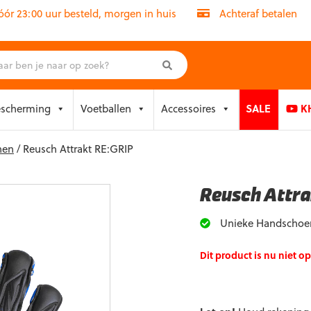
r 23:00 uur besteld, morgen in huis
Achteraf betalen
escherming
Voetballen
Accessoires
SALE
KH
nen
/ Reusch Attrakt RE:GRIP
Reusch Attra
Unieke Handschoen!
Dit product is nu niet o