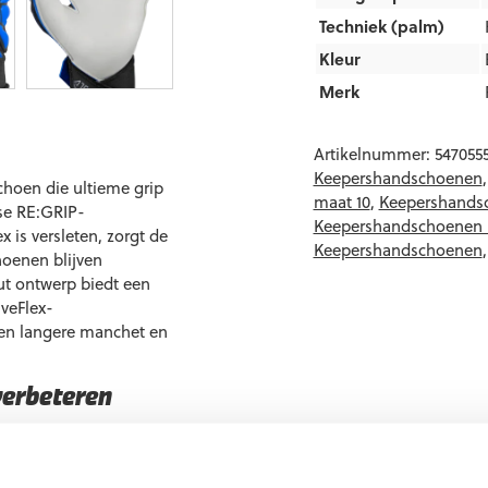
Techniek (palm)
Kleur
Merk
Artikelnummer:
547055
Keepershandschoenen
choen die ultieme grip
maat 10
,
Keepershandsc
se RE:GRIP-
Keepershandschoenen 
 is versleten, zorgt de
Keepershandschoenen
hoenen blijven
Cut ontwerp biedt een
veFlex-
een langere manchet en
verbeteren
stente prestaties.
balcontrole.