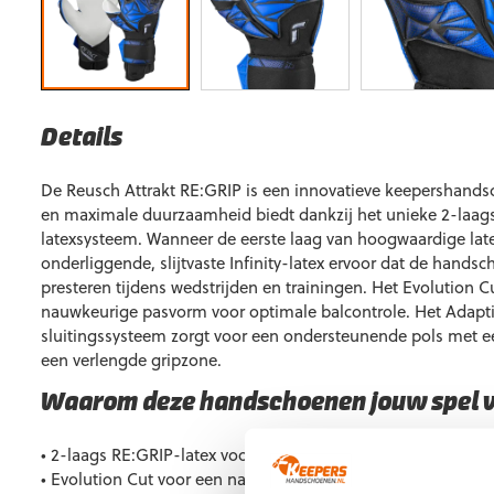
Details
De Reusch Attrakt RE:GRIP is een innovatieve keepershands
en maximale duurzaamheid biedt dankzij het unieke 2-laag
latexsysteem. Wanneer de eerste laag van hoogwaardige latex
onderliggende, slijtvaste Infinity-latex ervoor dat de handsc
presteren tijdens wedstrijden en trainingen. Het Evolution 
nauwkeurige pasvorm voor optimale balcontrole. Het Adapti
sluitingssysteem zorgt voor een ondersteunende pols met 
een verlengde gripzone.
Waarom deze handschoenen jouw spel 
• 2-laags RE:GRIP-latex voor een langere levensduur en consi
• Evolution Cut voor een nauwkeurige pasvorm en optimale 