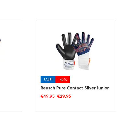
SALE!
-40%
Reusch Pure Contact Silver Junior
Oorspronkelijke
Huidige
€
49,95
€
29,95
prijs
prijs
Dit
was:
is:
product
€49,95.
€29,95.
heeft
meerdere