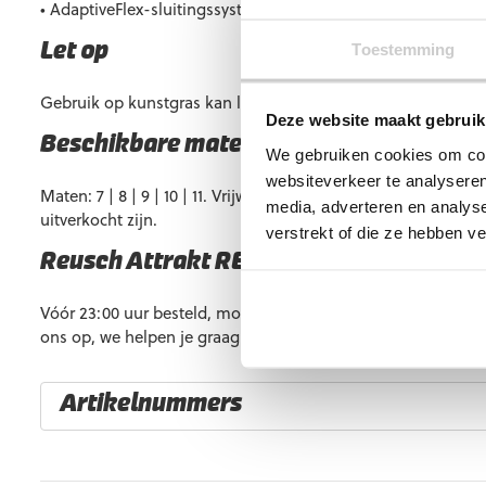
• AdaptiveFlex-sluitingssysteem voor extra polsondersteuni
Toestemming
Let op
Gebruik op kunstgras kan leiden tot een kortere levensduur.
Deze website maakt gebruik
Beschikbare maten
We gebruiken cookies om cont
websiteverkeer te analyseren
Maten: 7 | 8 | 9 | 10 | 11. Vrijwel altijd op voorraad, maar som
media, adverteren en analys
uitverkocht zijn.
verstrekt of die ze hebben v
Reusch Attrakt RE:GRIP kopen?
Vóór 23:00 uur besteld, morgen in huis. Heb je vragen? Ne
ons op, we helpen je graag verder!
Artikelnummers
EAN code
Eigenschappen