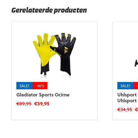
Gerelateerde producten
SALE!
-56%
SALE!
Gladiator Sports Ocirne
Uhlsport 
Uhlsport
Oorspronkelijke
Huidige
€
89,95
€
39,95
O
€
34,95
prijs
prijs
Dit
pr
was:
is:
Dit
product
w
€89,95.
€39,95.
product
heeft
€3
heeft
meerdere