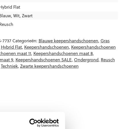
Hybrid Flat
Blauw
,
Wit
,
Zwart
Reusch
5-7737
Categorieën:
Blauwe keepershandschoenen
,
Gras
,
Hybrid Flat
,
Keepershandschoenen
,
Keepershandschoenen
hoenen maat 11
,
Keepershandschoenen maat 8
,
maat 9
,
Keepershandschoenen SALE
,
Ondergrond
,
Reusch
,
Techniek
,
Zwarte keepershandschoenen