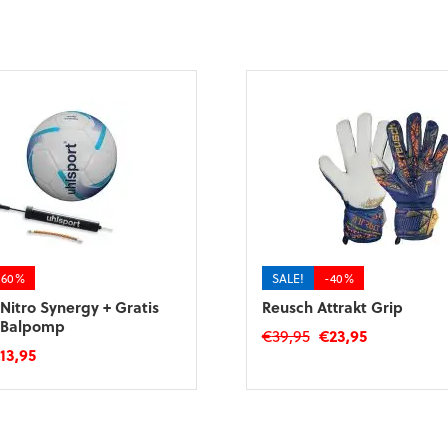
-60%
SALE!
-40%
Nitro Synergy + Gratis
Reusch Attrakt Grip
 Balpomp
Oorspronkelijke
Huidige
€
39,95
€
23,95
orspronkelijke
Huidige
€
13,95
prijs
prijs
Dit
ijs
prijs
was:
is:
product
as:
is:
€39,95.
€23,95.
heeft
4,95.
€13,95.
meerdere