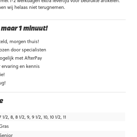
et 1-2 werkdagen extra levertijd voor bedrukte artikelen.
nen wij helaas niet terugnemen.
 maar 1 minuut!
eld, morgen thuis!
ozen door specialisten
ogelijk met AfterPay
 ervaring en kennis
ie!
ug!
e
7 1/2, 8, 8 1/2, 9, 9 1/2, 10, 10 1/2, 11
Gras
Senior