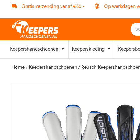
Gratis verzending vanaf €60,-
Op werkdagen vóó
Skip
Keepershandschoenen
Keeperskleding
Keepersb
to
content
Home
/
Keepershandschoenen
/
Reusch Keepershandschoe