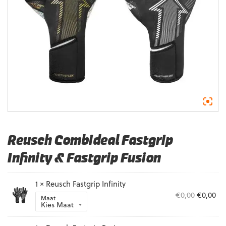
Reusch Combideal Fastgrip
Infinity & Fastgrip Fusion
1 × Reusch Fastgrip Infinity
Oorspron
Hu
€
0,00
€
0,00
Maat
prijs
pri
was:
is: