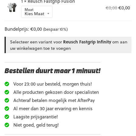
1 × Reusch Fastgrip Fusion
€0,00.
€0,
Oorspron
Hu
€
0,00
€
0,00
Maat
prijs
pri
was:
is:
€0,00.
€0,
Bundelprijs:
€
0,00
(bespaar 10%)
Selecteer een variant voor
Reusch Fastgrip Infinity
om aan
uw winkelwagen toe te voegen
Bestellen duurt maar 1 minuut!
Voor 23:00 uur besteld, morgen thuis!
Alle producten gekozen door specialisten
Achteraf betalen mogelijk met AfterPay
Al meer dan 30 jaar ervaring en kennis
Laagste prijsgarantie!
Niet goed, geld terug!