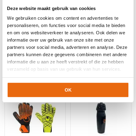
Deze website maakt gebruik van cookies
Let op!
Houd rekening met 1-2 werkdagen extra levertijd
voor bedrukte artikelen.
We gebruiken cookies om content en advertenties te
Bedrukte artikelen kunnen wij helaas niet terugnemen.
personaliseren, om functies voor social media te bieden
en om ons websiteverkeer te analyseren. Ook delen we
Artikelnummer:
Reusch Combideal Fastgrip Infinity &
informatie over uw gebruik van onze site met onze
Fastgrip Fusion
Categorieën:
Combideals
,
Geen categorie
partners voor social media, adverteren en analyse. Deze
partners kunnen deze gegevens combineren met andere
informatie die u aan ze heeft verstrekt of die ze hebben
verzameld op basis van uw gebruik van hun services.
Gerelateerde producten
OK