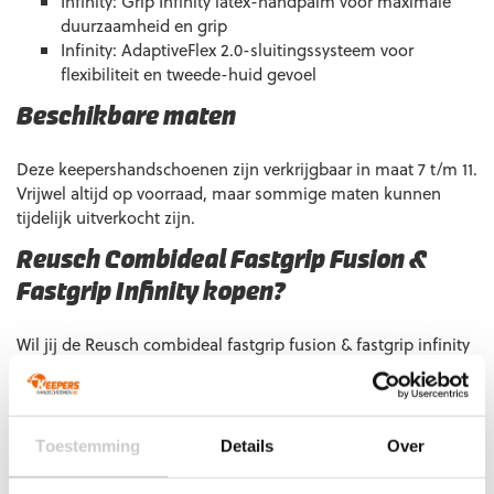
Infinity: Grip Infinity latex-handpalm voor maximale
duurzaamheid en grip
Infinity: AdaptiveFlex 2.0-sluitingssysteem voor
flexibiliteit en tweede-huid gevoel
Beschikbare maten
Deze keepershandschoenen zijn verkrijgbaar in maat 7 t/m 11.
Vrijwel altijd op voorraad, maar sommige maten kunnen
tijdelijk uitverkocht zijn.
Reusch Combideal Fastgrip Fusion &
Fastgrip Infinity kopen?
Wil jij de Reusch combideal fastgrip fusion & fastgrip infinity
kopen? Vóór 23:00 uur besteld, morgen al in huis. Heb je
vragen? Neem gerust contact met ons op, we helpen je
graag verder.
Toestemming
Details
Over
€
0,00
Uitverkocht
(bespaar 10%)