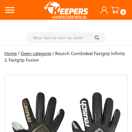
0
Skip
Home
/
Geen categorie
/ Reusch Combideal Fastgrip Infinity
to
& Fastgrip Fusion
content