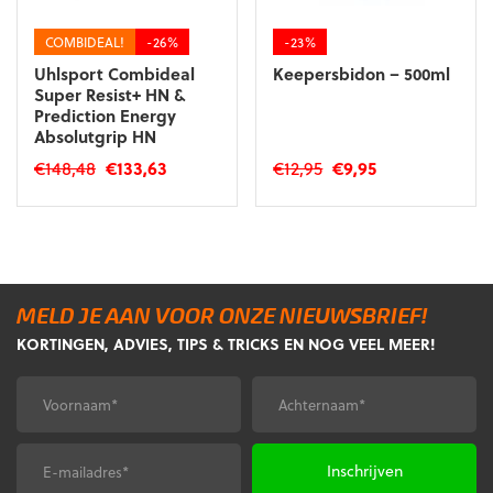
COMBIDEAL!
-26%
-23%
Uhlsport Combideal
Keepersbidon – 500ml
Super Resist+ HN &
Prediction Energy
Absolutgrip HN
Oorspronkelijke
Huidige
Oorspronkelijke
Huidige
€
148,48
€
133,63
€
12,95
€
9,95
prijs
prijs
prijs
prijs
was:
is:
was:
is:
€148,48.
€133,63.
€12,95.
€9,95.
MELD JE AAN VOOR ONZE NIEUWSBRIEF!
KORTINGEN, ADVIES, TIPS & TRICKS EN NOG VEEL MEER!
Voornaam
Achternaam
*
*
E-
CAPTCHA