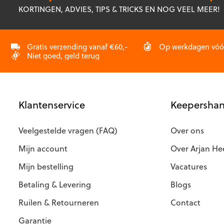
optie
kan
KORTINGEN, ADVIES, TIPS & TRICKS EN NOG VEEL MEER!
kan
gekozen
gekozen
worden
worden
op
op
Gratis verzending vanaf €60,-
Op werkdagen vóór 
de
Niet goed, geld terug
de
productp
productpagina
Klantenservice
Keepershan
Veelgestelde vragen (FAQ)
Over ons
Mijn account
Over Arjan He
Mijn bestelling
Vacatures
Betaling & Levering
Blogs
Ruilen & Retourneren
Contact
Garantie