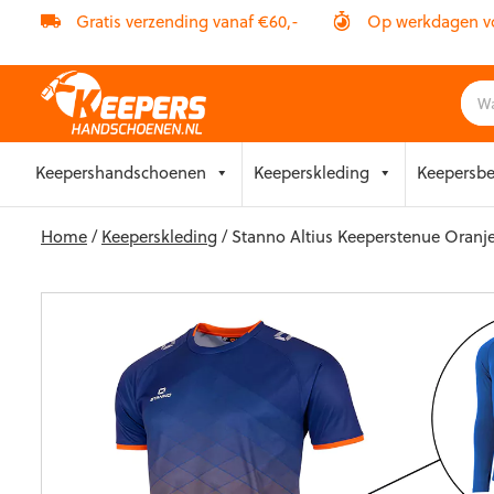
Gratis verzending vanaf €60,-
Op werkdagen vóó
Skip
Keepershandschoenen
Keeperskleding
Keepersb
to
content
Home
/
Keeperskleding
/ Stanno Altius Keeperstenue Oranj