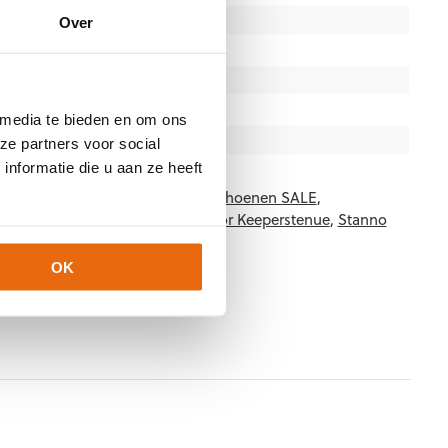
140, 152, 164, S, M, L, XL, XXL
Over
Gras
,
Kunstgras
Junior
,
Junior,Senior
,
Senior
Blauw
,
Oranje
 media te bieden en om ons
Stanno
ze partners voor social
nformatie die u aan ze heeft
7253
Categorieën:
Keepershandschoenen SALE
,
stenue
,
Keeperstenue kind
,
Senior Keeperstenue
,
Stanno
OK