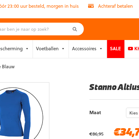
r 23:00 uur besteld, morgen in huis
Achteraf betalen
escherming
Voetballen
Accessoires
SALE
KH
e Blauw
Stanno Altiu
Maat
Oorspronkelijke
€
34,
€
86,95
prijs