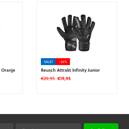
SALE!
-33%
 Oranje
Reusch Attrakt Infinity Junior
Oorspronkelijke
Huidige
€
29,95
€
19,95
prijs
prijs
Dit
was:
is:
product
€29,95.
€19,95.
heeft
meerdere
variaties.
Deze
optie