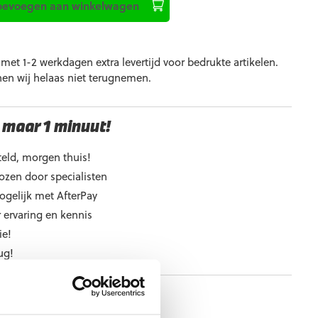
oevoegen aan winkelwagen
et 1-2 werkdagen extra levertijd voor bedrukte artikelen.
nen wij helaas niet terugnemen.
 maar 1 minuut!
eld, morgen thuis!
ozen door specialisten
ogelijk met AfterPay
 ervaring en kennis
ie!
ug!
e