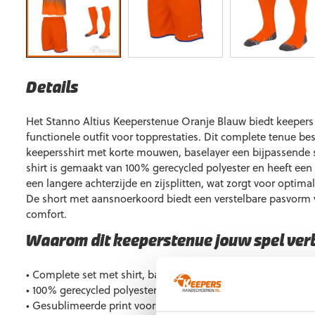
Details
Het Stanno Altius Keeperstenue Oranje Blauw biedt keepers
functionele outfit voor topprestaties. Dit complete tenue bes
keepersshirt met korte mouwen, baselayer een bijpassende 
shirt is gemaakt van 100% gerecycled polyester en heeft een
een langere achterzijde en zijsplitten, wat zorgt voor optima
De short met aansnoerkoord biedt een verstelbare pasvorm
comfort.
Waarom dit keeperstenue jouw spel ver
• Complete set met shirt, baselayer, short en sokken
• 100% gerecycled polyester, duurzaam en ademend
• Gesublimeerde print voor een moderne look