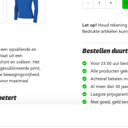
T
Let op!
Houd rekening m
Bedrukte artikelen kun
 een opvallende en
Bestellen duurt
taat uit een
short en sokken. Het
Voor 23:00 uur best
 gesublimeerde print,
Alle producten gek
le bewegingsvrijheid.
Achteraf betalen m
 voor maximaal
Al meer dan 30 jaar
Laagste prijsgarant
betert
Niet goed, geld ter
Extra informati