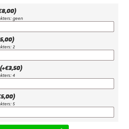
is:
€34,78.
€
8,00
)
kters: geen
5,00
)
kters: 2
(+
€
3,50
)
kters: 4
€
5,00
)
kters: 5