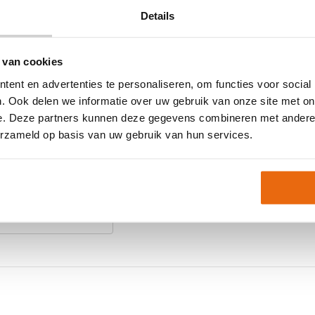
vrijheid
Maat
Details
Ondergrond
Doelgroep
 van cookies
Kleur
ent en advertenties te personaliseren, om functies voor social
itverkocht zijn.
Merk
. Ook delen we informatie over uw gebruik van onze site met on
e. Deze partners kunnen deze gegevens combineren met andere i
uw kopen?
erzameld op basis van uw gebruik van hun services.
Artikelnummer:
410011-
Keeperskleding
,
Keeper
Neem gerust contact met
keeperskleding