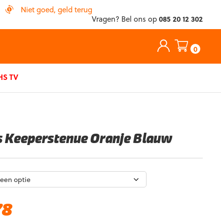
Niet goed, geld terug
Vragen? Bel ons op
085 20 12 302
0
S TV
s Keeperstenue Oranje Blauw
Huidige
78
prijs