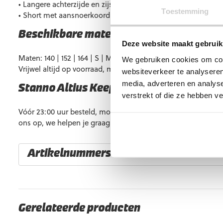
• Langere achterzijde en zijsplitten voor optimale bewegings
Toestemming
• Short met aansnoerkoord voor een verstelbare pasvorm
Beschikbare maten
Deze website maakt gebruik
Maten: 140 | 152 | 164 | S | M | L | XL | XXL.
We gebruiken cookies om cont
Vrijwel altijd op voorraad, maar soms kan een maat tijdelijk u
websiteverkeer te analyseren
media, adverteren en analys
Stanno Altius Keeperstenue Oranje Bla
verstrekt of die ze hebben v
Vóór 23:00 uur besteld, morgen al in huis. Heb je vragen? 
ons op, we helpen je graag verder.
Artikelnummers
EAN code
Eigenschappen
8720851045686
Maat: 140
Gerelateerde producten