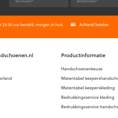
optie
*
*
Voornaam
Achternaam
kan
gekozen
CAPTCHA
worden
op
23:00 uur besteld, morgen in huis
Achteraf betalen
de
agina
productpagina
dschoenen.nl
Productinformatie
Handschoenenkeuze
erland
Matentabel keepershandsc
Matentabel keeperskleding
Bedrukkingsservice kleding
Bedrukkingsservice handsc