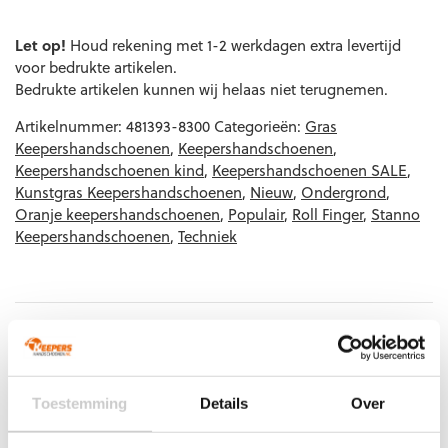
EAN code
Eigenschappen
Let op!
Houd rekening met 1-2 werkdagen extra levertijd
voor bedrukte artikelen.
Bedrukte artikelen kunnen wij helaas niet terugnemen.
Artikelnummer:
481393-8300
Categorieën:
Gras
Keepershandschoenen
,
Keepershandschoenen
,
Keepershandschoenen kind
,
Keepershandschoenen SALE
,
Kunstgras Keepershandschoenen
,
Nieuw
,
Ondergrond
,
Oranje keepershandschoenen
,
Populair
,
Roll Finger
,
Stanno
Keepershandschoenen
,
Techniek
Gerelateerde producten
Toestemming
Details
Over