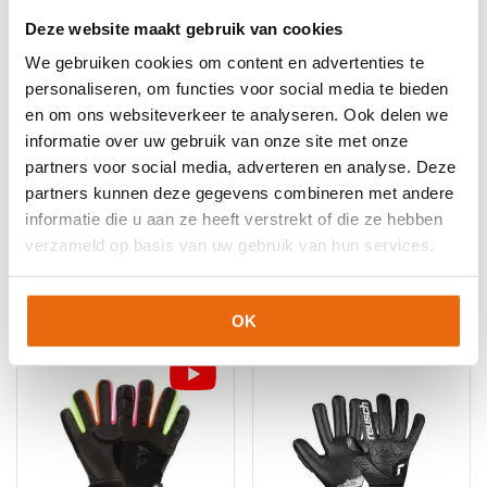
Deze website maakt gebruik van cookies
We gebruiken cookies om content en advertenties te
personaliseren, om functies voor social media te bieden
en om ons websiteverkeer te analyseren. Ook delen we
informatie over uw gebruik van onze site met onze
SALE!
-50%
SALE!
-60%
partners voor social media, adverteren en analyse. Deze
Jako Power
Stanno Altius
partners kunnen deze gegevens combineren met andere
Keeperstenue Zwart
Keeperstenue Oranje
Blauw
informatie die u aan ze heeft verstrekt of die ze hebben
verzameld op basis van uw gebruik van hun services.
Oorspronkelijke
Huidige
Oorspronkelijke
Huidige
€
68,99
€
34,50
€
86,95
€
34,78
prijs
prijs
prijs
prijs
Dit
Dit
was:
is:
was:
is:
product
product
OK
€68,99.
€34,50.
€86,95.
€34,78.
heeft
heeft
meerdere
meerdere
variaties.
variaties.
Deze
Deze
optie
optie
kan
kan
gekozen
gekozen