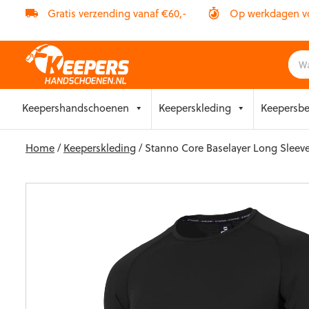
Gratis verzending vanaf €60,-
Op werkdagen vóó
Skip
Keepershandschoenen
Keeperskleding
Keepersb
to
content
Home
/
Keeperskleding
/ Stanno Core Baselayer Long Sleeve