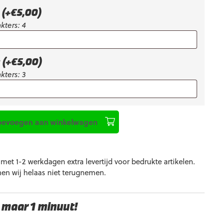
k
(+
€
5,00
)
kters: 4
k
(+
€
5,00
)
kters: 3
oevoegen aan winkelwagen
et 1-2 werkdagen extra levertijd voor bedrukte artikelen.
nen wij helaas niet terugnemen.
 maar 1 minuut!