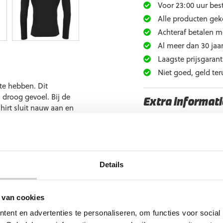
Voor 23:00 uur best
Alle producten gek
Achteraf betalen m
Al meer dan 30 jaar
Laagste prijsgarant
Niet goed, geld ter
 te hebben. Dit
 droog gevoel. Bij de
Extra informati
hirt sluit nauw aan en
hebt die nodig is om te
Maat
aast heeft dit shirt
ore Baselayer Long
Ondergrond
Doelgroep
Details
Kleur
Merk
 van cookies
ent en advertenties te personaliseren, om functies voor social
Artikelnummer:
446101