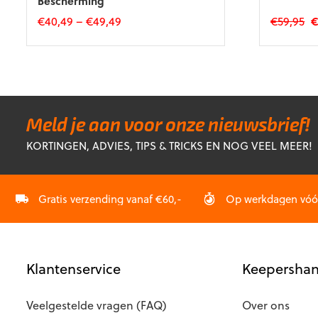
Bescherming
O
€
40,49
–
€
49,49
€
59,95
pr
Dit
Dit
w
product
product
€5
heeft
heeft
meerdere
meerdere
variaties.
variaties.
Deze
Deze
Meld je aan voor onze nieuwsbrief!
optie
optie
KORTINGEN, ADVIES, TIPS & TRICKS EN NOG VEEL MEER!
kan
kan
gekozen
gekozen
worden
worden
op
op
Gratis verzending vanaf €60,-
Op werkdagen vóór 
de
de
productpagina
productp
Klantenservice
Keepershan
Veelgestelde vragen (FAQ)
Over ons