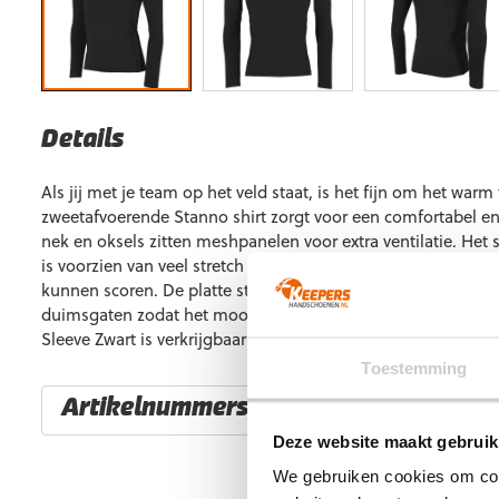
Details
Als jij met je team op het veld staat, is het fijn om het warm
zweetafvoerende Stanno shirt zorgt voor een comfortabel en
nek en oksels zitten meshpanelen voor extra ventilatie. Het s
is voorzien van veel stretch zodat je alle bewegingsvrijheid 
kunnen scoren. De platte stiksels zorgen voor comfort. Daarn
duimsgaten zodat het mooi op zijn plek blijft. De Stanno C
Sleeve Zwart is verkrijgbaar in maat 140 t/m XXL.
Toestemming
Artikelnummers
Deze website maakt gebruik
EAN code
Eigenschappen
We gebruiken cookies om cont
8718726846711
Maat: 140