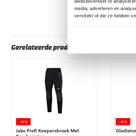
websiteverkeer te analyseren
8718726846742
Maat: S
media, adverteren en analys
8718726846759
Maat: M
verstrekt of die ze hebben v
8718726846766
Maat: L
8718726846780
Maat: XXL
Gerelateerde producten
-10%
-10%
Jako Profi Keepersbroek Met
Gladiato