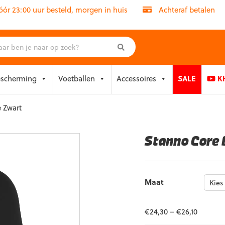
r 23:00 uur besteld, morgen in huis
Achteraf betalen
escherming
Voetballen
Accessoires
SALE
KH
 Zwart
Stanno Core 
Maat
€
24,30
–
€
26,10