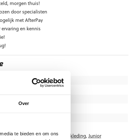
eld, morgen thuis!
ozen door specialisten
ogelijk met AfterPay
 ervaring en kennis
ie!
ug!
e
140, 152, 164, S, M, L, XL, XXL
Gras
,
Kunstgras
,
Straat
,
Zaal
Junior
,
Senior
Over
Zwart
Stanno
 media te bieden en om ons
-8000
Categorieën:
Junior Thermokleding
,
Junior