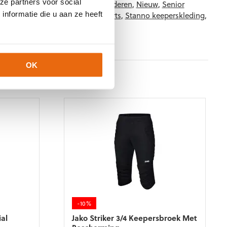
ze partners voor social
nderkleding
,
Keeperskleding
,
Kinderen
,
Nieuw
,
Senior
nformatie die u aan ze heeft
Thermokleding
,
Senior Thermoshirts
,
Stanno keeperskleding
,
OK
-10%
al
Jako Striker 3/4 Keepersbroek Met