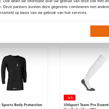
. Ook delen we informatie over uw gebruik van onze site met on
Thermoshirts
,
Keeper o
e. Deze partners kunnen deze gegevens combineren met andere i
Onderkleding
,
Senior 
Thermokleding
erzameld op basis van uw gebruik van hun services.
-10%
r Sports Body Protection
Uhlsport Team Pro Essenti