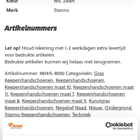
Kleur
Wit
,
Zwart
Merk
Stanno
Artikelnummers
EAN code
Eigenschappen
Let op!
Houd rekening met 1-2 werkdagen extra levertijd
voor bedrukte artikelen.
Bedrukte artikelen kunnen wij helaas niet terugnemen.
Artikelnummer:
481415-8000
Categorieën:
Gras
Keepershandschoenen
,
Keepershandschoenen
,
Keepershandschoenen maat 10
,
Keepershandschoenen maat
11
,
Keepershandschoenen maat 7
,
Keepershandschoenen
maat 8
,
Keepershandschoenen maat 9
,
Kunstgras
Keepershandschoenen
,
Negatief Naad
,
Nieuw
,
Ondergrond
,
Stanno Keepershandschoenen
,
Techniek