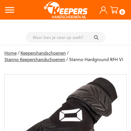
0
Skip
Home
/
Keepershandschoenen
/
to
Stanno Keepershandschoenen
/ Stanno Hardground RFH VI
content