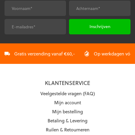
gekozen
worden
Voornaam
Achternaam
*
*
worden
op
op
de
de
productpagina
E-
CAPTCHA
productpagina
mailadres
*
Gratis verzending vanaf €60,-
Op werkdagen vóór 2
KLANTENSERVICE
Veelgestelde vragen (FAQ)
Mijn account
Mijn bestelling
Betaling & Levering
Ruilen & Retourneren