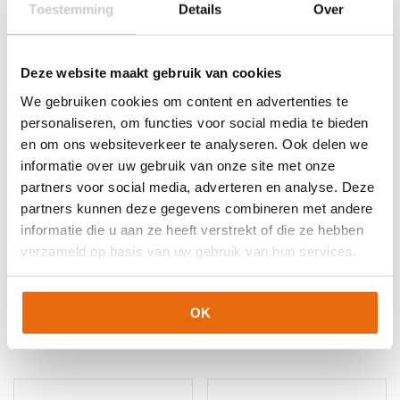
Toestemming
Details
Over
Gerelateerde producten
Deze website maakt gebruik van cookies
We gebruiken cookies om content en advertenties te
personaliseren, om functies voor social media te bieden
en om ons websiteverkeer te analyseren. Ook delen we
informatie over uw gebruik van onze site met onze
partners voor social media, adverteren en analyse. Deze
partners kunnen deze gegevens combineren met andere
informatie die u aan ze heeft verstrekt of die ze hebben
SALE!
-33%
Gladiator Sports
verzameld op basis van uw gebruik van hun services.
Muteki Pro
Reusch Attrakt Infinity
Junior
€
119,95
Oorspronkelijke
Huidige
€
29,95
€
19,95
Dit
OK
prijs
prijs
product
Dit
was:
is:
heeft
product
€29,95.
€19,95.
meerdere
heeft
variaties.
meerdere