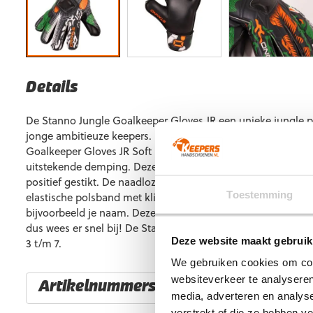
Details
De Stanno Jungle Goalkeeper Gloves JR een unieke jungle pri
jonge ambitieuze keepers. Naast het gave design heeft de S
Goalkeeper Gloves JR Soft Foam voor een betrouwbare grip 
uitstekende demping. Deze handschoenen hebben een Flath
positief gestikt. De naadloze binnenzijde zorgt voor maxima
Toestemming
elastische polsband met klittenbandsluiting is uitstekend t
bijvoorbeeld je naam. Deze handschoenen zijn in gelimiteerd
dus wees er snel bij! De Stanno Jungle Goalkeeper Gloves JR
Deze website maakt gebruik
3 t/m 7.
We gebruiken cookies om cont
websiteverkeer te analyseren
Artikelnummers
media, adverteren en analys
verstrekt of die ze hebben v