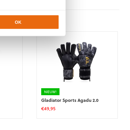
OK
NIEUW!
Gladiator Sports Agadu 2.0
€
49,95
Dit
product
heeft