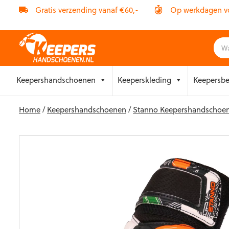
Gratis verzending vanaf €60,-
Op werkdagen vóó
Skip
Keepershandschoenen
Keeperskleding
Keepersb
to
content
Home
/
Keepershandschoenen
/
Stanno Keepershandschoe