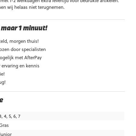
et 1-2 werkdagen extra levertijd voor bedrukte artikelen.
nen wij helaas niet terugnemen.
 maar 1 minuut!
eld, morgen thuis!
ozen door specialisten
ogelijk met AfterPay
 ervaring en kennis
ie!
ug!
e
3, 4, 5, 6, 7
Gras
Junior