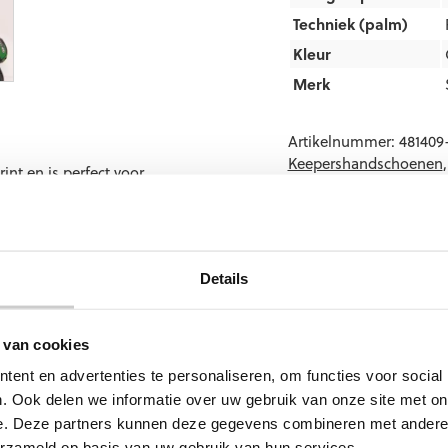
Techniek (palm)
Kleur
Merk
Artikelnummer:
481409
Keepershandschoenen
nt en is perfect voor
Keepershandschoenen 
tanno Jungle
Keepershandschoenen 
en bieden ze een
Platte Vinger
,
Stanno K
and model en zijn
al balcontact. De
Details
e bedrukken met
e oplage verkrijgbaar,
 is verkrijgbaar in maat
 van cookies
ent en advertenties te personaliseren, om functies voor social
. Ook delen we informatie over uw gebruik van onze site met on
e. Deze partners kunnen deze gegevens combineren met andere i
erzameld op basis van uw gebruik van hun services.