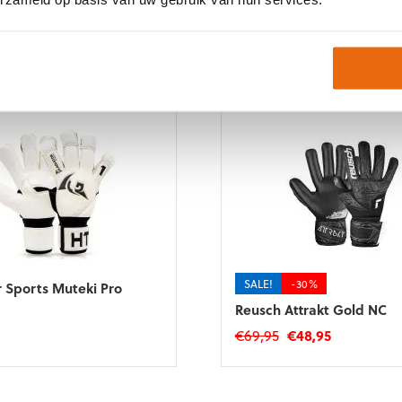
SALE!
-30%
r Sports Muteki Pro
Reusch Attrakt Gold NC
Oorspronkelijke
Huidige
€
69,95
€
48,95
prijs
prijs
Dit
was:
is:
product
€69,95.
€48,95.
heeft