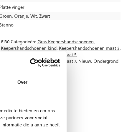
Platte vinger
Groen
,
Oranje
,
Wit
,
Zwart
Stanno
-8130
Categorieën:
Gras Keepershandschoenen
,
,
Keepershandschoenen kind
,
Keepershandschoenen maat 3
,
maat 4
,
Keepershandschoenen maat 5
,
maat 6
,
Keepershandschoenen maat 7
,
Nieuw
,
Ondergrond
,
eepershandschoenen
,
Techniek
Over
 media te bieden en om ons
ze partners voor social
nformatie die u aan ze heeft