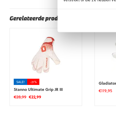
EAN code
Eigenschappen
Gerelateerde producten
SALE!
-21%
Gladiato
Stanno Ultimate Grip JR III
€
119,95
Oorspronkelijke
Huidige
€
28,99
€
22,99
Dit
prijs
prijs
product
Dit
was:
is:
heeft
product
€28,99.
€22,99.
meerdere
heeft