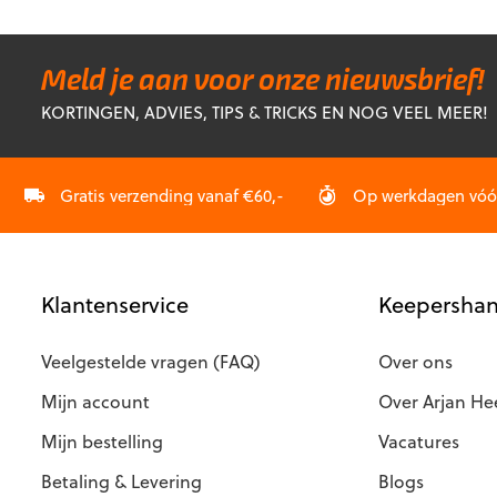
variaties.
meerdere
Deze
variaties.
optie
Deze
Meld je aan voor onze nieuwsbrief!
kan
optie
KORTINGEN, ADVIES, TIPS & TRICKS EN NOG VEEL MEER!
gekozen
kan
worden
gekozen
op
worden
de
op
Gratis verzending vanaf €60,-
Op werkdagen vóór 
productp
de
productpagina
Klantenservice
Keepershan
Veelgestelde vragen (FAQ)
Over ons
Mijn account
Over Arjan He
Mijn bestelling
Vacatures
Betaling & Levering
Blogs