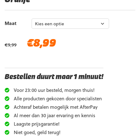
Maat
Oorspronkelijke
Huidige
€
8,99
€
9,99
prijs
prijs
was:
is:
€9,99.
€8,99.
Bestellen duurt maar 1 minuut!
Voor 23:00 uur besteld, morgen thuis!
Alle producten gekozen door specialisten
Achteraf betalen mogelijk met AfterPay
Al meer dan 30 jaar ervaring en kennis
Laagste prijsgarantie!
Niet goed, geld terug!