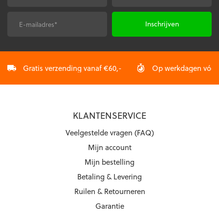
worden
worden
op
op
de
de
E-
CAPTCHA
productpagina
productpagina
mailadres
*
Gratis verzending vanaf €60,-
Op werkdagen vóór 2
KLANTENSERVICE
Veelgestelde vragen (FAQ)
Mijn account
Mijn bestelling
Betaling & Levering
Ruilen & Retourneren
Garantie