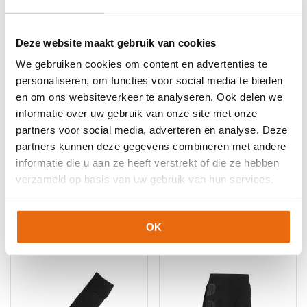
Deze website maakt gebruik van cookies
We gebruiken cookies om content en advertenties te
personaliseren, om functies voor social media te bieden
en om ons websiteverkeer te analyseren. Ook delen we
informatie over uw gebruik van onze site met onze
partners voor social media, adverteren en analyse. Deze
NIEUW!
-10%
-10%
partners kunnen deze gegevens combineren met andere
Uhlsport Distinction
Uhlsport Team Pro
Colors Thermobroek
Essential
informatie die u aan ze heeft verstrekt of die ze hebben
Voetbalsokken Wit
verzameld op basis van uw gebruik van hun services.
Oorspronkelijke
Huidige
€
20,70
–
€
22,70
€
8,99
€
8,10
prijs
prijs
Dit
Dit
was:
is:
OK
product
product
€8,99.
€8,10.
heeft
heeft
meerdere
meerdere
variaties.
variaties.
Deze
Deze
optie
optie