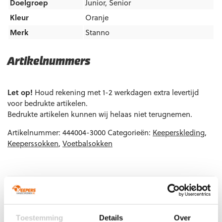
Doelgroep
Junior
,
Senior
Kleur
Oranje
Merk
Stanno
Artikelnummers
EAN code
Eigenschappen
Let op!
Houd rekening met 1-2 werkdagen extra levertijd
8720851230426
Maat: Junior
voor bedrukte artikelen.
Bedrukte artikelen kunnen wij helaas niet terugnemen.
8720851230433
Maat: Senior
Artikelnummer:
444004-3000
Categorieën:
Keeperskleding
,
Keeperssokken
,
Voetbalsokken
Gerelateerde producten
Toestemming
Details
Over