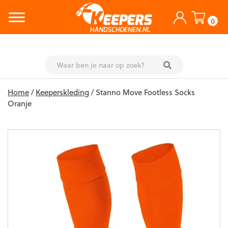
0
Skip
Home
/
Keeperskleding
/ Stanno Move Footless Socks
to
Oranje
content