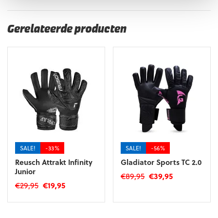
Gerelateerde producten
SALE!
-33%
SALE!
-56%
Reusch Attrakt Infinity
Gladiator Sports TC 2.0
Junior
Oorspronkelijke
Huidige
€
89,95
€
39,95
Oorspronkelijke
Huidige
€
29,95
€
19,95
prijs
prijs
Dit
prijs
prijs
was:
is:
Dit
product
was:
is:
€89,95.
€39,95.
product
heeft