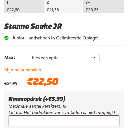
1
2
3+
€
22,50
€
21,38
€
20,25
Stanno Snake JR
Junior Handschoen in Gelimiteerde Oplage!
Maat
Mijn maat bepalen
Oorspronkelijke
Huidige
€
22,50
€
24,99
prijs
prijs
was:
is:
€24,99.
€22,50.
Naamopdruk
(+
€
5,99
)
Maximale aantal karakters: 15
Let op! Het bedrukken van symbolen is niet mogelijk!