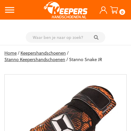
0
Skip
Home
/
Keepershandschoenen
/
to
Stanno Keepershandschoenen
/ Stanno Snake JR
content