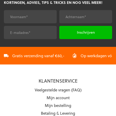
KORTINGEN, ADVIES, TIPS & TRICKS EN NOG VEEL MEER!
optie
optie
kan
kan
gekozen
gekozen
Voornaam
Achternaam
*
*
worden
worden
op
op
de
de
E-
CAPTCHA
productpagina
productpagina
mailadres
*
Gratis verzending vanaf €60,-
Op werkdagen vóór 2
KLANTENSERVICE
Veelgestelde vragen (FAQ)
Mijn account
Mijn bestelling
Betaling & Levering