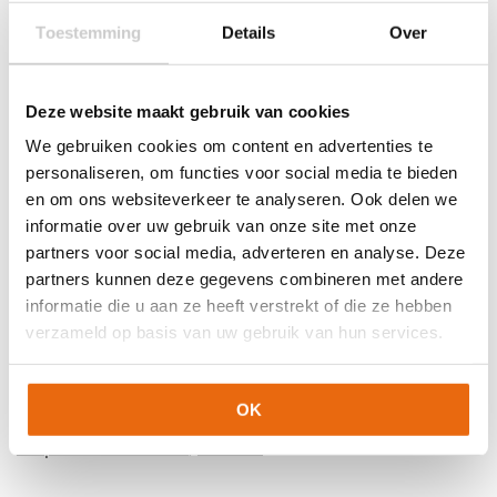
Techniek (palm)
Platte vinger
Toestemming
Details
Over
Kleur
Oranje
,
Wit
,
Zwart
Merk
Stanno
Deze website maakt gebruik van cookies
Artikelnummers
We gebruiken cookies om content en advertenties te
personaliseren, om functies voor social media te bieden
EAN code
Eigenschappen
en om ons websiteverkeer te analyseren. Ook delen we
Let op!
Houd rekening met 1-2 werkdagen extra levertijd
informatie over uw gebruik van onze site met onze
8720851328949
Maat: 3
voor bedrukte artikelen.
partners voor social media, adverteren en analyse. Deze
Bedrukte artikelen kunnen wij helaas niet terugnemen.
8720851328963
Maat: 5
partners kunnen deze gegevens combineren met andere
Artikelnummer:
481412-3800
Categorieën:
Gras
informatie die u aan ze heeft verstrekt of die ze hebben
Keepershandschoenen
,
Keepershandschoenen
,
verzameld op basis van uw gebruik van hun services.
Keepershandschoenen kind
,
Keepershandschoenen maat 3
,
Keepershandschoenen maat 4
,
Keepershandschoenen maat
5
,
Keepershandschoenen maat 6
,
Keepershandschoenen
OK
maat 7
,
Nieuw
,
Ondergrond
,
Platte Vinger
,
Stanno
Keepershandschoenen
,
Techniek